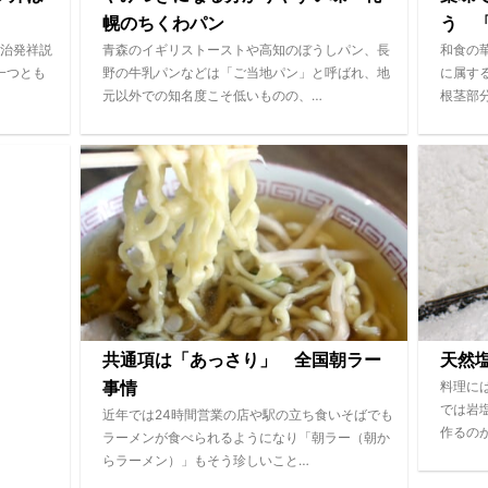
幌のちくわパン
う 「
治発祥説
青森のイギリストーストや高知のぼうしパン、長
和食の
一つとも
野の牛乳パンなどは「ご当地パン」と呼ばれ、地
に属す
元以外での知名度こそ低いものの、…
根茎部
共通項は「あっさり」 全国朝ラー
天然
料理に
事情
では岩
近年では24時間営業の店や駅の立ち食いそばでも
作るの
ラーメンが食べられるようになり「朝ラー（朝か
らラーメン）」もそう珍しいこと…