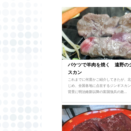
バケツで羊肉を焼く 遠野の
スカン
これまでに何度かご紹介してきたが、北
じめ、全国各地に点在するジンギスカン
背景に明治維新以降の富国強兵の政…