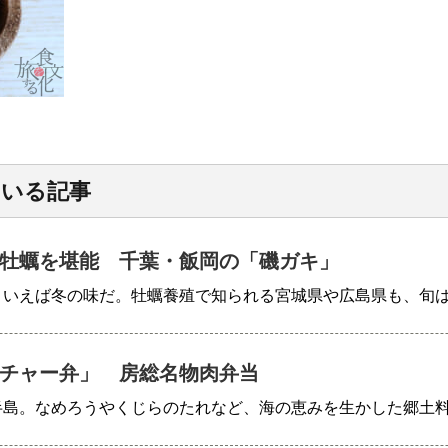
ている記事
牡蠣を堪能 千葉・飯岡の「磯ガキ」
といえば冬の味だ。牡蠣養殖で知られる宮城県や広島県も、旬
チャー弁」 房総名物肉弁当
半島。なめろうやくじらのたれなど、海の恵みを生かした郷土