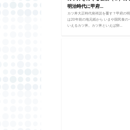
明治時代に甲府...
カツ丼大正時代発祥説を覆す？甲府の明
は20年前の地元紙から いまや国民食の
いえるカツ丼。カツ丼といえば卵…