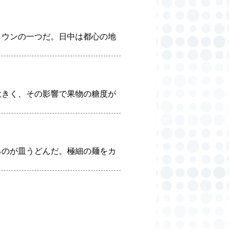
タウンの一つだ。日中は都心の地
大きく、その影響で果物の糖度が
るのが皿うどんだ。極細の麺をカ