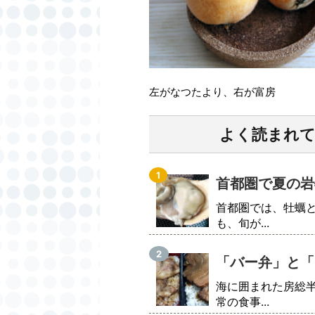
左がなつたより、右が富房
よく読まれ
首都圏で夏の岩
首都圏では、牡蠣
も、旬が...
「バー弁」と「
海に囲まれた房総
常の食事...