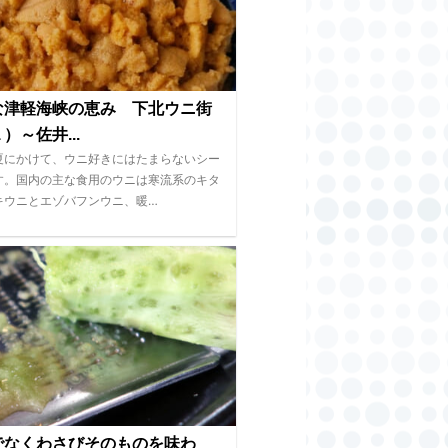
な津軽海峡の恵み 下北ウニ街
）～佐井...
夏にかけて、ウニ好きにはたまらないシー
す。国内の主な食用のウニは寒流系のキタ
キウニとエゾバフンウニ、暖…
でなくわさびそのものを味わ