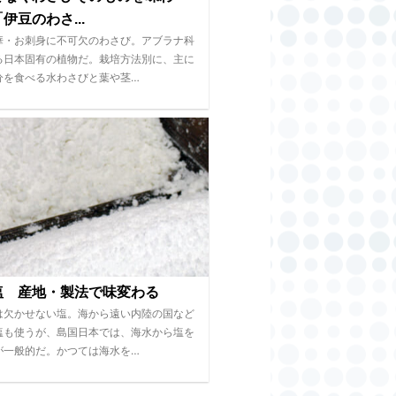
伊豆のわさ...
華・お刺身に不可欠のわさび。アブラナ科
る日本固有の植物だ。栽培方法別に、主に
分を食べる水わさびと葉や茎…
塩 産地・製法で味変わる
は欠かせない塩。海から遠い内陸の国など
塩も使うが、島国日本では、海水から塩を
が一般的だ。かつては海水を…