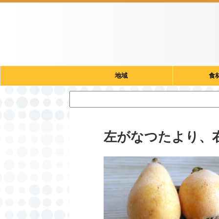
地域
食
左がなつたより、