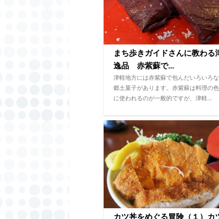
まち歩きガイドさんに教わる
逸品 赤紫蘇で...
津軽地方には赤紫蘇で包んだいろいろな
郷土菓子があります。赤紫蘇は料理の色
に使われるのが一般的ですが、津軽…
カツ丼をめぐる冒険（１）カ