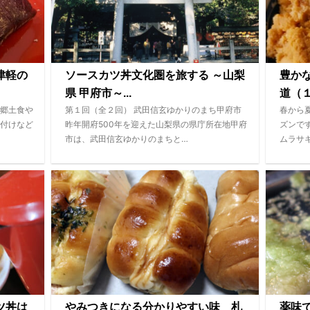
津軽の
ソースカツ丼文化圏を旅する ～山梨
豊か
県 甲府市～...
道（１
郷土食や
第１回（全２回） 武田信玄ゆかりのまち甲府市
春から
付けなど
昨年開府500年を迎えた山梨県の県庁所在地甲府
ズンで
市は、武田信玄ゆかりのまちと…
ムラサ
ツ丼は
やみつきになる分かりやすい味 札
薬味