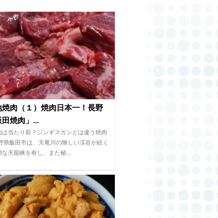
地焼肉（１）焼肉日本一！長野
田焼肉」...
肉は当たり前？ジンギスカンとは違う焼肉
長野県飯田市は、天竜川の険しい渓谷が続く
媚な天龍峡を有し、また秘…