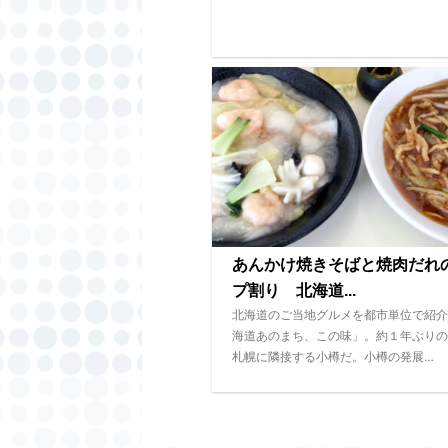
あんかけ焼きそばと焼肉だれ
プ割り 北海道...
北海道のご当地グルメを都市単位で紹介
海道あのまち、この味」。約１年ぶりの
札幌に隣接する小樽だ。小樽の発展…