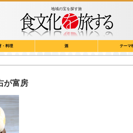
地域の宝を探す旅
材・料理
酒
テーマ
右が富房