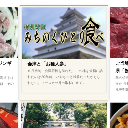
ジンギ
ご当
会津と「お種人参」
県「飯
６月初旬、会津若松を訪ねた。この地を最初に訪
れたのは20年前、いやもっと以前だったかもし
海道をは
羊の焼
れない。ソースカツ丼の取材に来て…
は、その
文化 
風光明