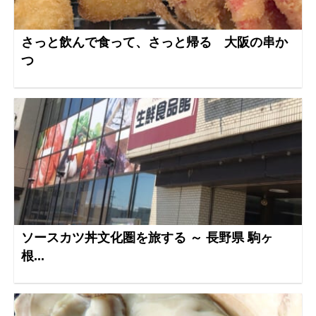
さっと飲んで食って、さっと帰る 大阪の串か
つ
ソースカツ丼文化圏を旅する ～ 長野県 駒ヶ
根...