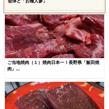
会津と「お種人参」
ご当地焼肉（１）焼肉日本一！長野県「飯田焼
肉」...