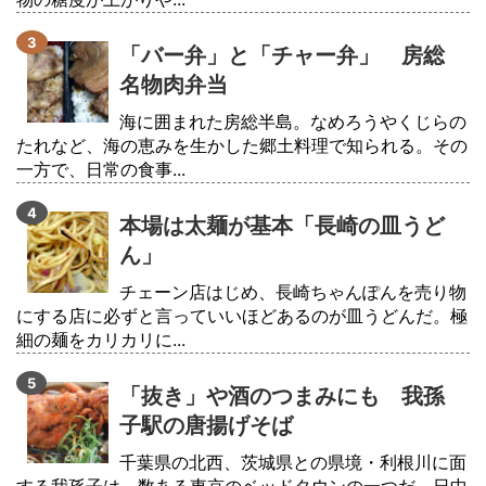
「バー弁」と「チャー弁」 房総
名物肉弁当
海に囲まれた房総半島。なめろうやくじらの
たれなど、海の恵みを生かした郷土料理で知られる。その
一方で、日常の食事...
本場は太麺が基本「長崎の皿うど
ん」
チェーン店はじめ、長崎ちゃんぽんを売り物
にする店に必ずと言っていいほどあるのが皿うどんだ。極
細の麺をカリカリに...
「抜き」や酒のつまみにも 我孫
子駅の唐揚げそば
千葉県の北西、茨城県との県境・利根川に面