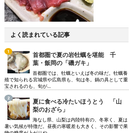
よく読まれている記事
首都圏で夏の岩牡蠣を堪能 千
葉・飯岡の「磯ガキ」
首都圏では、牡蠣といえば冬の味だ。牡蠣養
殖で知られる宮城県や広島県も、旬は冬。鍋の具として重
宝されるのも、旬が...
夏に食べる冷たいほうとう 「山
梨のおざら」
海なし県、山梨は内陸特有の、冬寒く、夏は
暑い気候が特徴だ。昼夜の寒暖差も大きく、その影響で果
物の糖度が上がりや...