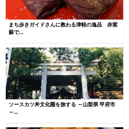
まち歩きガイドさんに教わる津軽の逸品 赤紫
蘇で...
ソースカツ丼文化圏を旅する ～山梨県 甲府市
～...