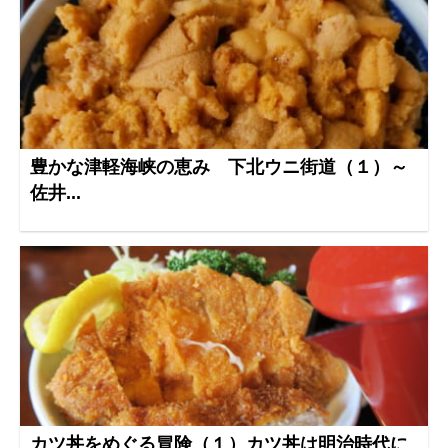
豊かな津軽海峡の恵み 下北ウニ街道（１）～
佐井...
カツ丼をめぐる冒険（１）カツ丼は明治時代に