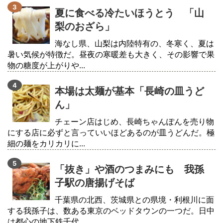
夏に食べる冷たいほうとう 「山
梨のおざら」
海なし県、山梨は内陸特有の、冬寒く、夏は
暑い気候が特徴だ。昼夜の寒暖差も大きく、その影響で果
物の糖度が上がりや...
本場は太麺が基本「長崎の皿うど
ん」
チェーン店はじめ、長崎ちゃんぽんを売り物
にする店に必ずと言っていいほどあるのが皿うどんだ。極
細の麺をカリカリに...
「抜き」や酒のつまみにも 我孫
子駅の唐揚げそば
千葉県の北西、茨城県との県境・利根川に面
する我孫子は、数ある東京のベッドタウンの一つだ。日中
は都心の地下鉄千代...