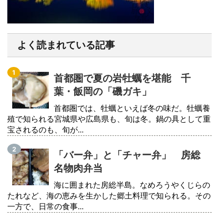
よく読まれている記事
首都圏で夏の岩牡蠣を堪能 千
葉・飯岡の「磯ガキ」
首都圏では、牡蠣といえば冬の味だ。牡蠣養
殖で知られる宮城県や広島県も、旬は冬。鍋の具として重
宝されるのも、旬が...
「バー弁」と「チャー弁」 房総
名物肉弁当
海に囲まれた房総半島。なめろうやくじらの
たれなど、海の恵みを生かした郷土料理で知られる。その
一方で、日常の食事...