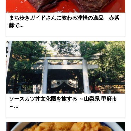
まち歩きガイドさんに教わる津軽の逸品 赤紫
蘇で...
ソースカツ丼文化圏を旅する ～山梨県 甲府市
～...