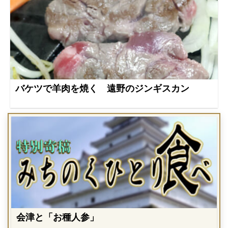
バケツで羊肉を焼く 遠野のジンギスカン
会津と「お種人参」