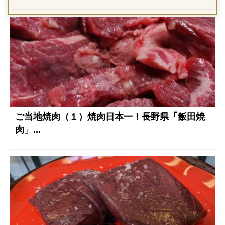
ご当地焼肉（１）焼肉日本一！長野県「飯田焼
肉」...