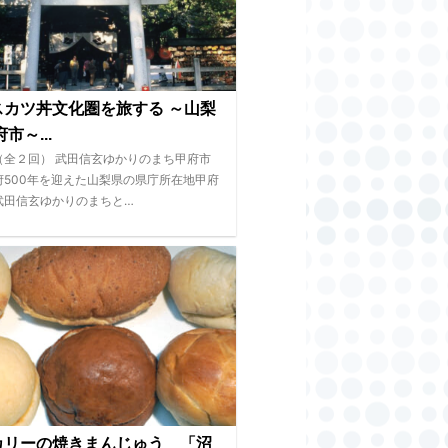
スカツ丼文化圏を旅する ～山梨
市～...
（全２回） 武田信玄ゆかりのまち甲府市
府500年を迎えた山梨県の県庁所在地甲府
武田信玄ゆかりのまちと…
カリーの焼きまんじゅう 「沼