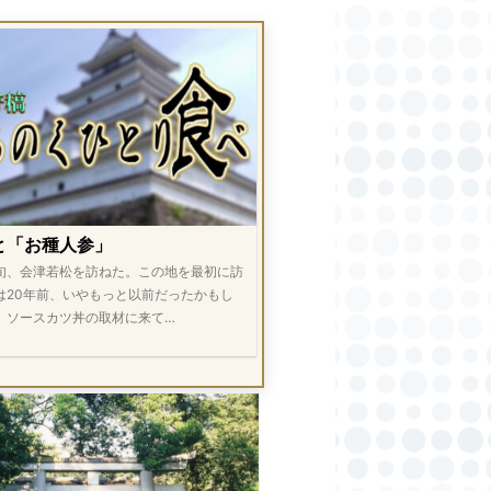
と「お種人参」
旬、会津若松を訪ねた。この地を最初に訪
は20年前、いやもっと以前だったかもし
。ソースカツ丼の取材に来て…