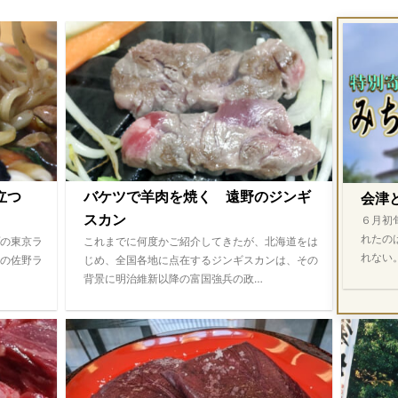
際立つ
バケツで羊肉を焼く 遠野のジンギ
会津
スカン
６月初
れたの
の東京ラ
これまでに何度かご紹介してきたが、北海道をは
れない
の佐野ラ
じめ、全国各地に点在するジンギスカンは、その
背景に明治維新以降の富国強兵の政…