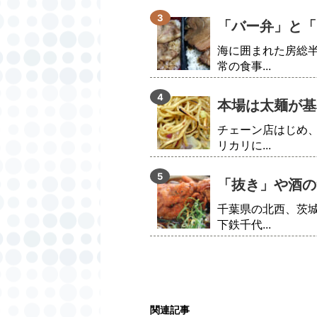
「バー弁」と「
海に囲まれた房総
常の食事...
本場は太麺が基
チェーン店はじめ
リカリに...
「抜き」や酒の
千葉県の北西、茨
下鉄千代...
関連記事