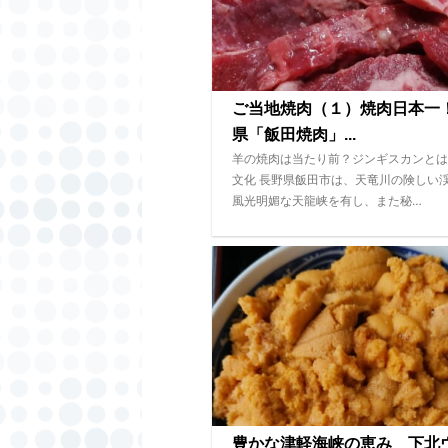
ご当地焼肉（１）焼肉日本一
県「飯田焼肉」...
羊の焼肉は当たり前？ジンギスカンとは
文化 長野県飯田市は、天竜川の険しい
風光明媚な天龍峡を有し、また秘…
豊かな津軽海峡の恵み 下北