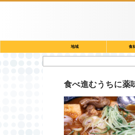
地域
食
食べ進むうちに薬