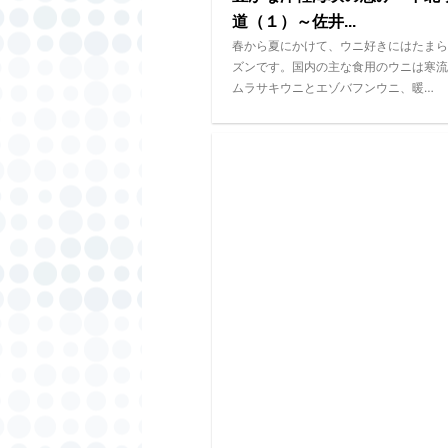
道（１）～佐井...
春から夏にかけて、ウニ好きにはたまら
ズンです。国内の主な食用のウニは寒流
ムラサキウニとエゾバフンウニ、暖…