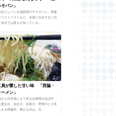
みそパン」
のぼうしパンや滋賀県のサラダパン、青森
ギリストーストなど、全国に点在するご当
。地元では誰もが知っている…
工員が愛した甘い味 「西脇・
ラーメン」
海から日本海にまで至る兵庫県のほぼ中
に囲まれ、加古川、杉原川、野間川と３本
集まる西脇市。豊かな水は、古…