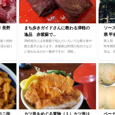
！長野
まち歩きガイドさんに教わる津軽の
ソー
逸品 赤紫蘇で...
県 甲府
違う焼肉
津軽地方には赤紫蘇で包んだいろいろな郷土食や
第１回
渓谷が続く
郷土菓子があります。赤紫蘇は料理の色付けなど
昨年開
に使われるのが一般的ですが、津軽…
市は、
ウニ街
カツ丼をめぐる冒険（１）カツ丼は
ベー