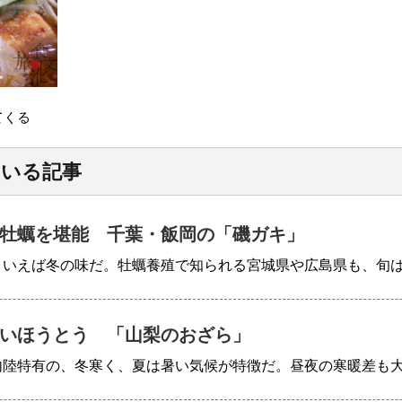
てくる
ている記事
牡蠣を堪能 千葉・飯岡の「磯ガキ」
といえば冬の味だ。牡蠣養殖で知られる宮城県や広島県も、旬
いほうとう 「山梨のおざら」
内陸特有の、冬寒く、夏は暑い気候が特徴だ。昼夜の寒暖差も