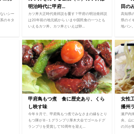
明治時代に甲府...
田の
ないシー
カツ丼大正時代発祥説を覆す？甲府の明治発祥説
高知県
系のキタ
は20年前の地元紙から いまや国民食の一つとも
県のイ
いえるカツ丼。カツ丼といえば卵…
地パン
甲府鳥もつ煮 食に歴史あり、くら
女性
し映す味
播州
今年９月で、甲府鳥もつ煮でみなさまの縁をとり
瀬戸内
もつ隊がＢ-１グランプリ厚木大会でゴールドグ
央、山
ランプリを受賞して10周年を迎え…
の川が