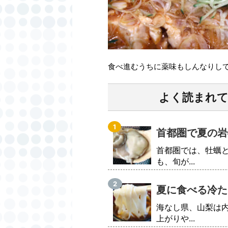
食べ進むうちに薬味もしんなりし
よく読まれ
首都圏で夏の岩
首都圏では、牡蠣
も、旬が...
夏に食べる冷た
海なし県、山梨は
上がりや...