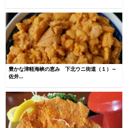
豊かな津軽海峡の恵み 下北ウニ街道（１）～
佐井...