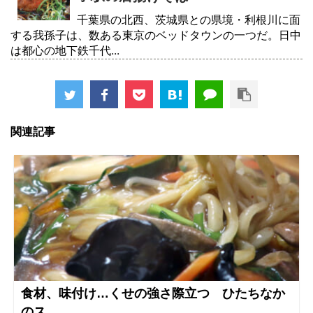
千葉県の北西、茨城県との県境・利根川に面
する我孫子は、数ある東京のベッドタウンの一つだ。日中
は都心の地下鉄千代...
関連記事
食材、味付け…くせの強さ際立つ ひたちなか
のス...