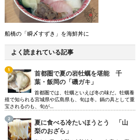
船橋の「瞬〆すずき」を海鮮丼に
よく読まれている記事
首都圏で夏の岩牡蠣を堪能 千
葉・飯岡の「磯ガキ」
首都圏では、牡蠣といえば冬の味だ。牡蠣養
殖で知られる宮城県や広島県も、旬は冬。鍋の具として重
宝されるのも、旬が...
夏に食べる冷たいほうとう 「山
梨のおざら」