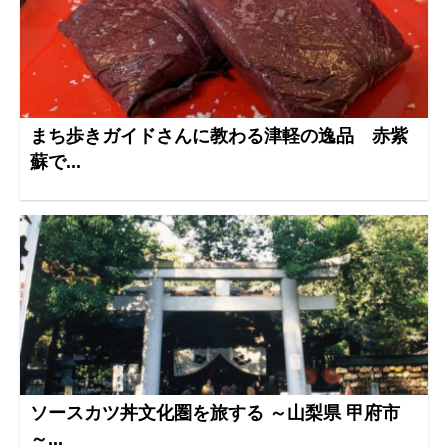
まち歩きガイドさんに教わる津軽の逸品 赤紫
蘇で...
ソースカツ丼文化圏を旅する ～山梨県 甲府市
～...