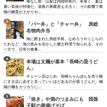
海なし県、山梨は内陸特有の、冬寒く、夏は
暑い気候が特徴だ。昼夜の寒暖差も大きく、その影響で果
物の糖度が上がりや...
「バー弁」と「チャー弁」 房総
名物肉弁当
海に囲まれた房総半島。なめろうやくじらの
たれなど、海の恵みを生かした郷土料理で知られる。その
一方で、日常の食事...
本場は太麺が基本「長崎の皿うど
ん」
チェーン店はじめ、長崎ちゃんぽんを売り物
にする店に必ずと言っていいほどあるのが皿うどんだ。極
細の麺をカリカリに...
「抜き」や酒のつまみにも 我孫
子駅の唐揚げそば