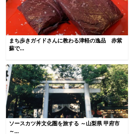
まち歩きガイドさんに教わる津軽の逸品 赤紫
蘇で...
ソースカツ丼文化圏を旅する ～山梨県 甲府市
～...