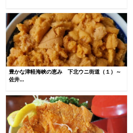
豊かな津軽海峡の恵み 下北ウニ街道（１）～
佐井...