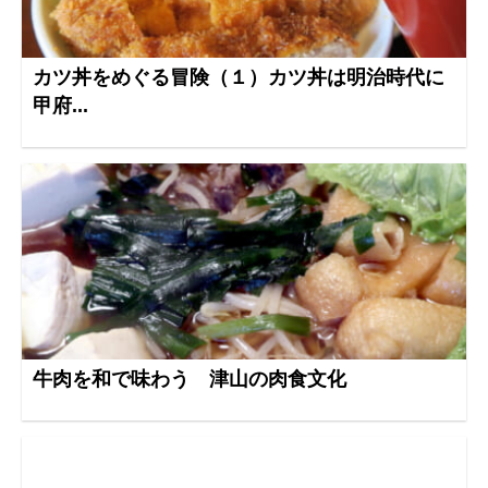
カツ丼をめぐる冒険（１）カツ丼は明治時代に
甲府...
牛肉を和で味わう 津山の肉食文化