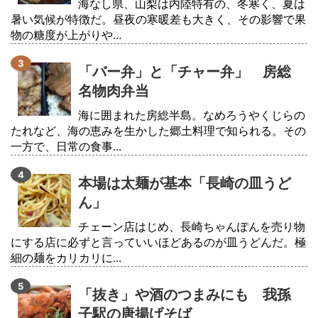
海なし県、山梨は内陸特有の、冬寒く、夏は
暑い気候が特徴だ。昼夜の寒暖差も大きく、その影響で果
物の糖度が上がりや...
「バー弁」と「チャー弁」 房総
名物肉弁当
海に囲まれた房総半島。なめろうやくじらの
たれなど、海の恵みを生かした郷土料理で知られる。その
一方で、日常の食事...
本場は太麺が基本「長崎の皿うど
ん」
チェーン店はじめ、長崎ちゃんぽんを売り物
にする店に必ずと言っていいほどあるのが皿うどんだ。極
細の麺をカリカリに...
「抜き」や酒のつまみにも 我孫
子駅の唐揚げそば