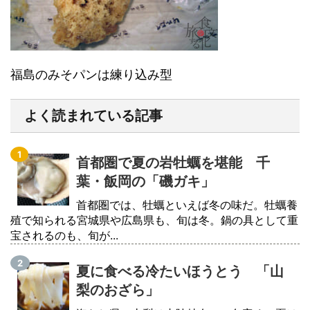
福島のみそパンは練り込み型
よく読まれている記事
首都圏で夏の岩牡蠣を堪能 千
葉・飯岡の「磯ガキ」
首都圏では、牡蠣といえば冬の味だ。牡蠣養
殖で知られる宮城県や広島県も、旬は冬。鍋の具として重
宝されるのも、旬が...
夏に食べる冷たいほうとう 「山
梨のおざら」