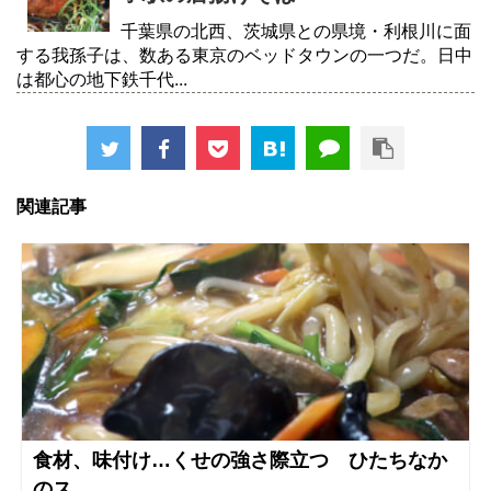
千葉県の北西、茨城県との県境・利根川に面
する我孫子は、数ある東京のベッドタウンの一つだ。日中
は都心の地下鉄千代...
関連記事
食材、味付け…くせの強さ際立つ ひたちなか
のス...