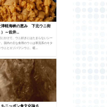
な津軽海峡の恵み 下北ウニ街
）～佐井...
夏にかけて、ウニ好きにはたまらないシー
す。国内の主な食用のウニは寒流系のキタ
キウニとエゾバフンウニ、暖…
くちニッポン食文化論６