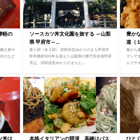
津軽の
ソースカツ丼文化圏を旅する ～山梨
豊か
県 甲府市～...
道（１
郷土食や
第１回（全２回） 武田信玄ゆかりのまち甲府市
春から
付けなど
昨年開府500年を迎えた山梨県の県庁所在地甲府
ズンで
市は、武田信玄ゆかりのまちと…
ムラサ
ツ丼は
本格イタリアンの競演 高崎はパス
ひと