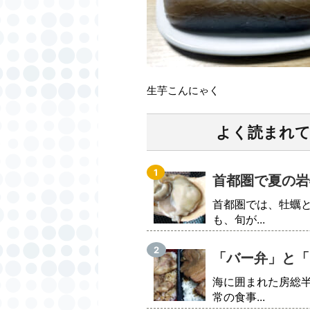
生芋こんにゃく
よく読まれ
首都圏で夏の岩
首都圏では、牡蠣
も、旬が...
「バー弁」と「
海に囲まれた房総
常の食事...