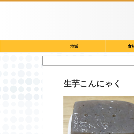
地域
食
生芋こんにゃく