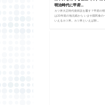
明治時代に甲府...
カツ丼大正時代発祥説を覆す？甲府の明
は20年前の地元紙から いまや国民食の
いえるカツ丼。カツ丼といえば卵…