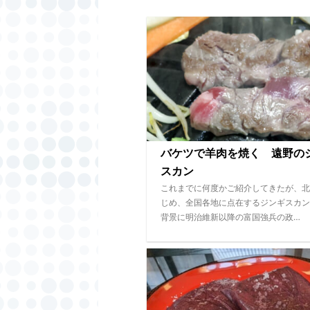
バケツで羊肉を焼く 遠野の
スカン
これまでに何度かご紹介してきたが、北
じめ、全国各地に点在するジンギスカン
背景に明治維新以降の富国強兵の政…