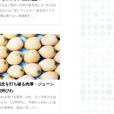
知るほど面白い日本の食文化にまつわる豆
 あなたはご存じでしたか？ 食文化クイズ
普通は食べない地域食】 …
概念を打ち破る肉厚・ジューシ
房州びわ
訪れを告げる果実、びわ。元々日本でも自
いたが、江戸時代に、中国から伝わった品
培が本格化、現在に至ってい…