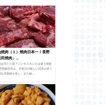
地焼肉（１）焼肉日本一！長野
田焼肉」...
肉は当たり前？ジンギスカンとは違う焼肉
長野県飯田市は、天竜川の険しい渓谷が続く
媚な天龍峡を有し、また秘…