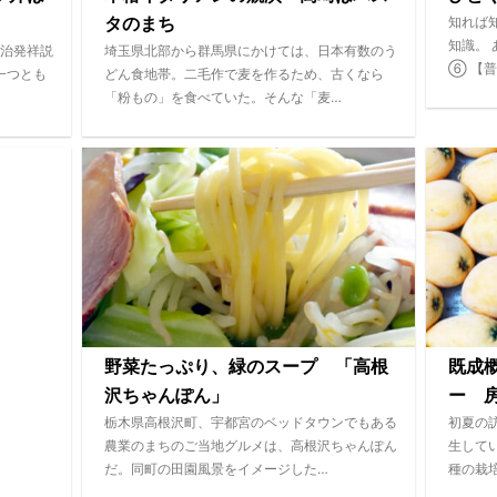
知れば
タのまち
知識。
治発祥説
埼玉県北部から群馬県にかけては、日本有数のう
⑥ 【
一つとも
どん食地帯。二毛作で麦を作るため、古くなら
「粉もの」を食べていた。そんな「麦…
野菜たっぷり、緑のスープ 「高根
既成
沢ちゃんぽん」
ー 
栃木県高根沢町、宇都宮のベッドタウンでもある
初夏の
農業のまちのご当地グルメは、高根沢ちゃんぽん
生して
だ。同町の田園風景をイメージした…
種の栽