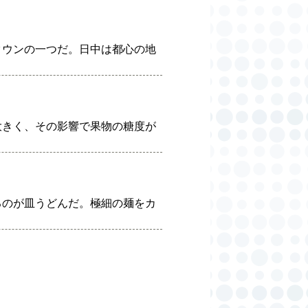
タウンの一つだ。日中は都心の地
大きく、その影響で果物の糖度が
るのが皿うどんだ。極細の麺をカ