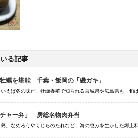
ている記事
牡蠣を堪能 千葉・飯岡の「磯ガキ」
といえば冬の味だ。牡蠣養殖で知られる宮城県や広島県も、旬
チャー弁」 房総名物肉弁当
半島。なめろうやくじらのたれなど、海の恵みを生かした郷土