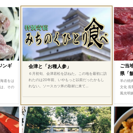
ジンギ
ご当
会津と「お種人参」
県「飯
６月初旬、会津若松を訪ねた。この地を最初に訪
れたのは20年前、いやもっと以前だったかもし
海道をは
羊の焼
れない。ソースカツ丼の取材に来て…
は、その
文化 
風光明