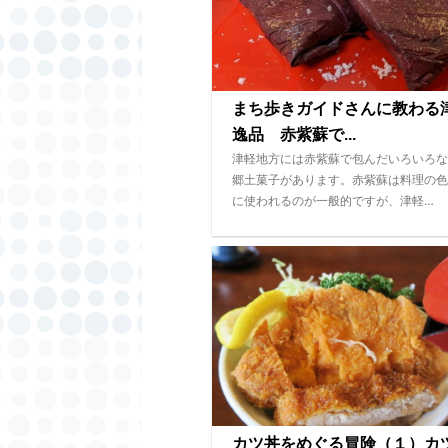
まち歩きガイドさんに教わる
逸品 赤紫蘇で...
津軽地方には赤紫蘇で包んだいろいろな
郷土菓子があります。赤紫蘇は料理の色
に使われるのが一般的ですが、津軽…
カツ丼をめぐる冒険（１）カ