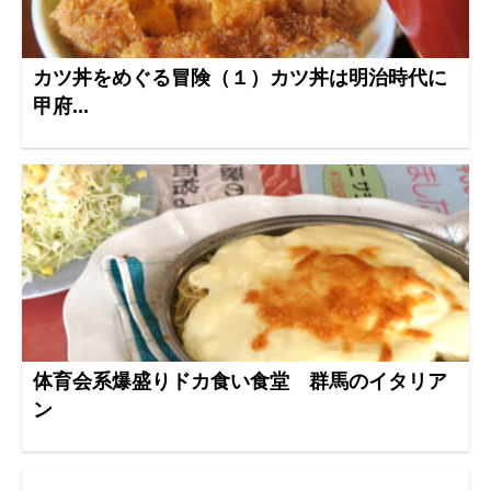
カツ丼をめぐる冒険（１）カツ丼は明治時代に
甲府...
体育会系爆盛りドカ食い食堂 群馬のイタリア
ン