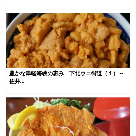
豊かな津軽海峡の恵み 下北ウニ街道（１）～
佐井...