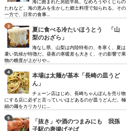
海に囲まれた房総半島。なめろうやくじらの
たれなど、海の恵みを生かした郷土料理で知られる。その
一方で、日常の食事...
夏に食べる冷たいほうとう 「山
梨のおざら」
海なし県、山梨は内陸特有の、冬寒く、夏は
暑い気候が特徴だ。昼夜の寒暖差も大きく、その影響で果
物の糖度が上がりや...
本場は太麺が基本「長崎の皿うど
ん」
チェーン店はじめ、長崎ちゃんぽんを売り物
にする店に必ずと言っていいほどあるのが皿うどんだ。極
細の麺をカリカリに...
「抜き」や酒のつまみにも 我孫
子駅の唐揚げそば