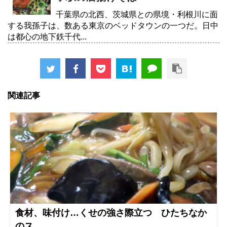
千葉県の北西、茨城県との県境・利根川に面
する我孫子は、数ある東京のベッドタウンの一つだ。日中
は都心の地下鉄千代...
関連記事
食材、味付け…くせの強さ際立つ ひたちなか
のス...