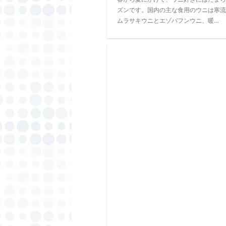
ズンです。国内の主な食用のウニは寒流
ムラサキウニとエゾバフンウニ、暖…