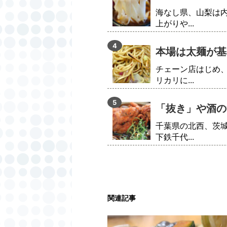
海なし県、山梨は
上がりや...
本場は太麺が基
チェーン店はじめ
リカリに...
「抜き」や酒の
千葉県の北西、茨
下鉄千代...
関連記事