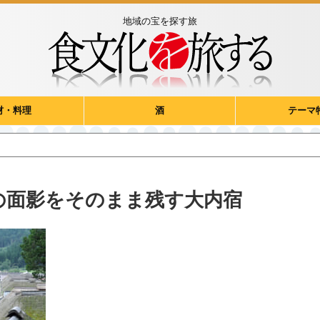
地域の宝を探す旅
材・料理
酒
テーマ
の面影をそのまま残す大内宿