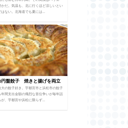
豊かだ。気温も、北に行くほど涼しいとい
ではない。北海道でも夏には…
の円盤餃子 焼きと揚げを両立
は大の餃子好き。宇都宮市と浜松市の餃子
る年間支出金額の熾烈な首位争いが毎年話
るが、宇都宮や浜松に限らず…