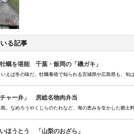
ている記事
牡蠣を堪能 千葉・飯岡の「磯ガキ」
といえば冬の味だ。牡蠣養殖で知られる宮城県や広島県も、旬
チャー弁」 房総名物肉弁当
半島。なめろうやくじらのたれなど、海の恵みを生かした郷土
いほうとう 「山梨のおざら」