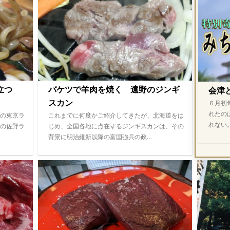
際立つ
バケツで羊肉を焼く 遠野のジンギ
会津
スカン
６月初
れたの
の東京ラ
これまでに何度かご紹介してきたが、北海道をは
れない
の佐野ラ
じめ、全国各地に点在するジンギスカンは、その
背景に明治維新以降の富国強兵の政…