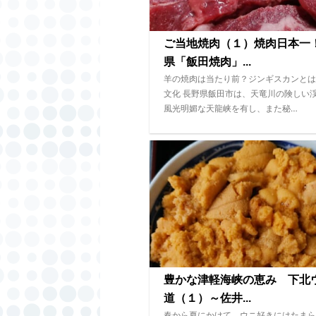
ご当地焼肉（１）焼肉日本一
県「飯田焼肉」...
羊の焼肉は当たり前？ジンギスカンとは
文化 長野県飯田市は、天竜川の険しい
風光明媚な天龍峡を有し、また秘…
豊かな津軽海峡の恵み 下北
道（１）～佐井...
春から夏にかけて、ウニ好きにはたまら