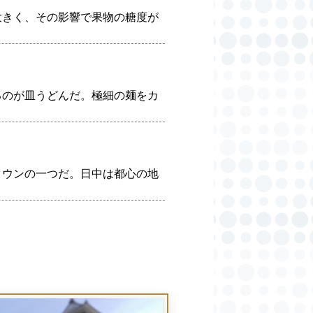
大きく、その影響で果物の糖度が
るのが皿うどんだ。極細の麺をカ
タウンの一つだ。日中は都心の地