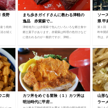
！長野
まち歩きガイドさんに教わる津軽の
ソー
逸品 赤紫蘇で...
県 甲府
違う焼肉
津軽地方には赤紫蘇で包んだいろいろな郷土食や
第１回
渓谷が続く
郷土菓子があります。赤紫蘇は料理の色付けなど
昨年開
に使われるのが一般的ですが、津軽…
市は、
ウニ街
カツ丼をめぐる冒険（１）カツ丼は
山形
明治時代に甲府...
ラー
ないシー
カツ丼大正時代発祥説を覆す？甲府の明治発祥説
海にも