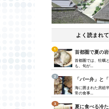
よく読まれ
首都圏で夏の岩
首都圏では、牡蠣
も、旬が...
「バー弁」と「
海に囲まれた房総
常の食事...
夏に食べる冷た