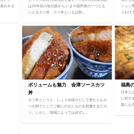
系のキタ
は20年前の地元紙から いまや国民食の一つとも
ション
いえるカツ丼。カツ丼といえば卵…
うわけ
ボリュームも魅力 会津ソースカツ
福島
日本人
丼
に対す
カツ丼というと、しょうゆ味のだしで煮たとんか
題にな
つを卵でとじてご飯にのせたものを想像するだろ
う。しかし、地域によっては必ずし…