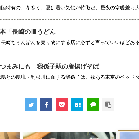
内陸特有の、冬寒く、夏は暑い気候が特徴だ。昼夜の寒暖差も
本「長崎の皿うどん」
、長崎ちゃんぽんを売り物にする店に必ずと言っていいほどあ
つまみにも 我孫子駅の唐揚げそば
城県との県境・利根川に面する我孫子は、数ある東京のベッド