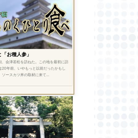
と「お種人参」
旬、会津若松を訪ねた。この地を最初に訪
は20年前、いやもっと以前だったかもし
。ソースカツ丼の取材に来て…