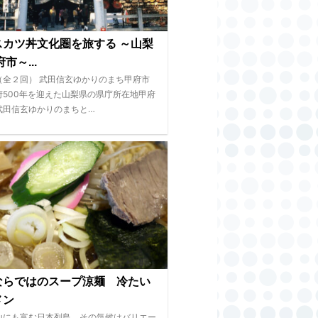
スカツ丼文化圏を旅する ～山梨
市～...
（全２回） 武田信玄ゆかりのまち甲府市
府500年を迎えた山梨県の県庁所在地甲府
武田信玄ゆかりのまちと…
ならではのスープ涼麺 冷たい
メン
山にも富む日本列島。その気候はバリエー