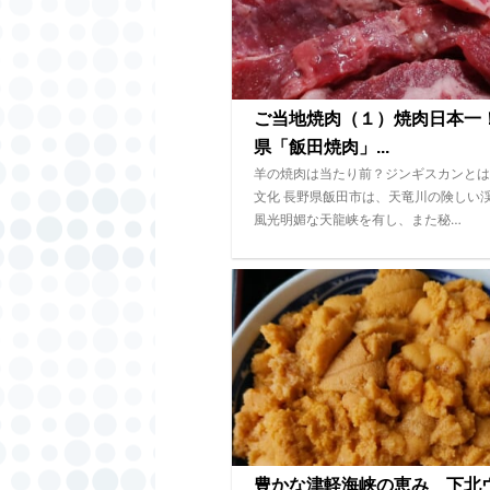
ご当地焼肉（１）焼肉日本一
県「飯田焼肉」...
羊の焼肉は当たり前？ジンギスカンとは
文化 長野県飯田市は、天竜川の険しい
風光明媚な天龍峡を有し、また秘…
豊かな津軽海峡の恵み 下北