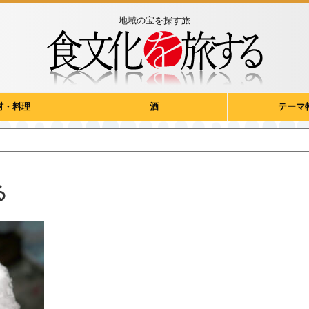
地域の宝を探す旅
材・料理
酒
テーマ
る