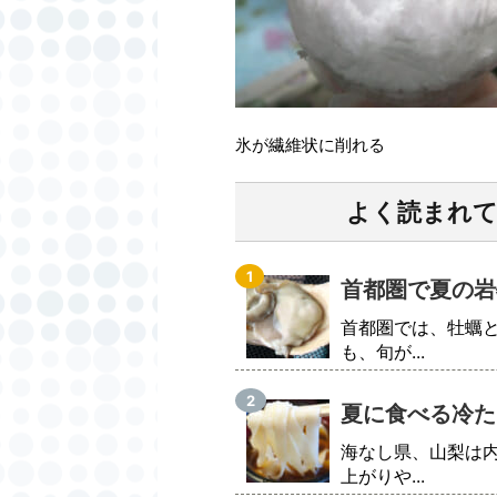
氷が繊維状に削れる
よく読まれ
首都圏で夏の岩
首都圏では、牡蠣
も、旬が...
夏に食べる冷た
海なし県、山梨は
上がりや...