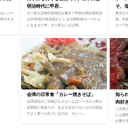
明治時代に甲府...
そ、塩
ないシー
カツ丼大正時代発祥説を覆す？甲府の明治発祥説
東京の
系のキタ
は20年前の地元紙から いまや国民食の一つとも
味、札
いえるカツ丼。カツ丼といえば卵…
スープ
会津の日常食「カレー焼きそば」
知ら
会津若松のご当地グルメといえばソースかつ丼が
肉好き
全国的に有名だが、あまり目立たないものの地元
ご当地
でよく食べられているのが、カレー…
には個
が愛す