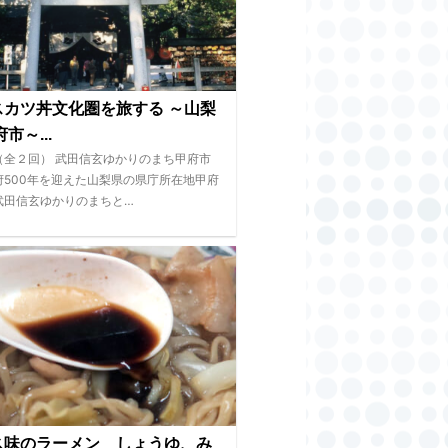
スカツ丼文化圏を旅する ～山梨
市～...
（全２回） 武田信玄ゆかりのまち甲府市
府500年を迎えた山梨県の県庁所在地甲府
武田信玄ゆかりのまちと…
ス味のラーメン しょうゆ、み