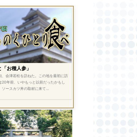
と「お種人参」
旬、会津若松を訪ねた。この地を最初に訪
は20年前、いやもっと以前だったかもし
。ソースカツ丼の取材に来て…