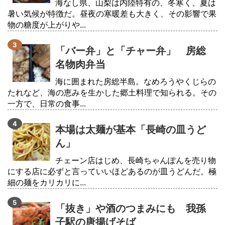
海なし県、山梨は内陸特有の、冬寒く、夏は
暑い気候が特徴だ。昼夜の寒暖差も大きく、その影響で果
物の糖度が上がりや...
「バー弁」と「チャー弁」 房総
名物肉弁当
海に囲まれた房総半島。なめろうやくじらの
たれなど、海の恵みを生かした郷土料理で知られる。その
一方で、日常の食事...
本場は太麺が基本「長崎の皿うど
ん」
チェーン店はじめ、長崎ちゃんぽんを売り物
にする店に必ずと言っていいほどあるのが皿うどんだ。極
細の麺をカリカリに...
「抜き」や酒のつまみにも 我孫
子駅の唐揚げそば