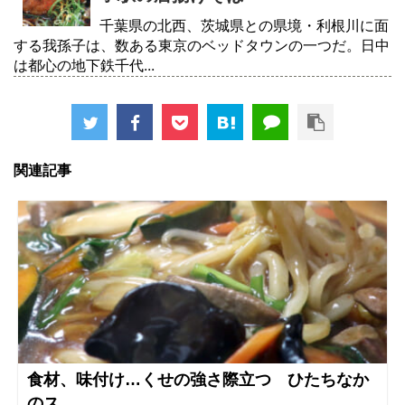
千葉県の北西、茨城県との県境・利根川に面
する我孫子は、数ある東京のベッドタウンの一つだ。日中
は都心の地下鉄千代...
関連記事
食材、味付け…くせの強さ際立つ ひたちなか
のス...