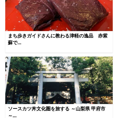
まち歩きガイドさんに教わる津軽の逸品 赤紫
蘇で...
ソースカツ丼文化圏を旅する ～山梨県 甲府市
～...