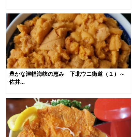
豊かな津軽海峡の恵み 下北ウニ街道（１）～
佐井...