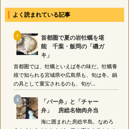
よく読まれている記事
首都圏で夏の岩牡蠣を堪
能 千葉・飯岡の「磯ガ
キ」
首都圏では、牡蠣といえば冬の味だ。牡蠣養
殖で知られる宮城県や広島県も、旬は冬。鍋
の具として重宝されるのも、旬が...
「バー弁」と「チャー
弁」 房総名物肉弁当
海に囲まれた房総半島。なめろ