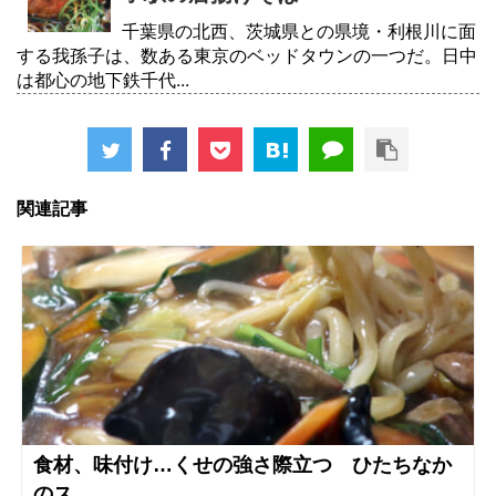
千葉県の北西、茨城県との県境・利根川に面
する我孫子は、数ある東京のベッドタウンの一つだ。日中
は都心の地下鉄千代...
関連記事
食材、味付け…くせの強さ際立つ ひたちなか
のス...