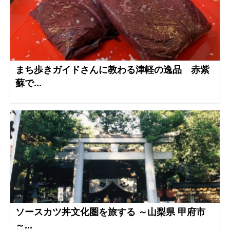
まち歩きガイドさんに教わる津軽の逸品 赤紫
蘇で...
ソースカツ丼文化圏を旅する ～山梨県 甲府市
～...