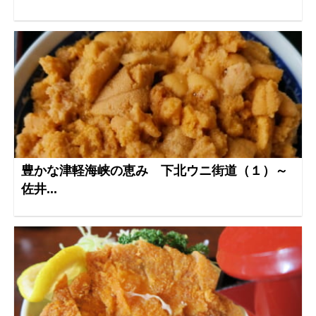
豊かな津軽海峡の恵み 下北ウニ街道（１）～
佐井...