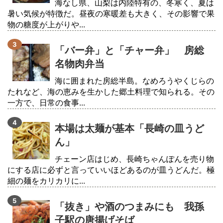
海なし県、山梨は内陸特有の、冬寒く、夏は
暑い気候が特徴だ。昼夜の寒暖差も大きく、その影響で果
物の糖度が上がりや...
「バー弁」と「チャー弁」 房総
名物肉弁当
海に囲まれた房総半島。なめろうやくじらの
たれなど、海の恵みを生かした郷土料理で知られる。その
一方で、日常の食事...
本場は太麺が基本「長崎の皿うど
ん」
チェーン店はじめ、長崎ちゃんぽんを売り物
にする店に必ずと言っていいほどあるのが皿うどんだ。極
細の麺をカリカリに...
「抜き」や酒のつまみにも 我孫
子駅の唐揚げそば