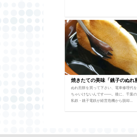
焼きたての美味「銚子のぬれ
ぬれ煎餅を買って下さい、電車修理代を
ちゃいけないんです――。後に、千葉の
私鉄・銚子電鉄が経営危機から脱却…