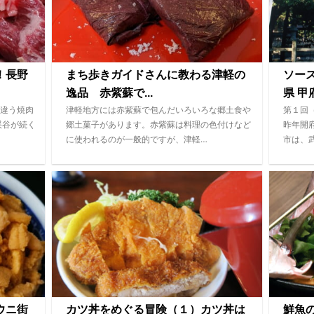
！長野
まち歩きガイドさんに教わる津軽の
ソー
逸品 赤紫蘇で...
県 甲府
違う焼肉
津軽地方には赤紫蘇で包んだいろいろな郷土食や
第１回
渓谷が続く
郷土菓子があります。赤紫蘇は料理の色付けなど
昨年開
に使われるのが一般的ですが、津軽…
市は、
ウニ街
カツ丼をめぐる冒険（１）カツ丼は
鮮魚