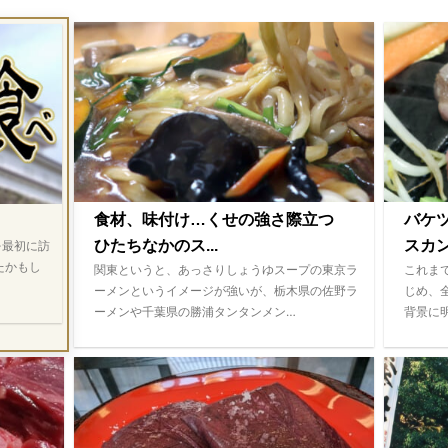
食材、味付け…くせの強さ際立つ
バケ
ひたちなかのス...
スカ
を最初に訪
たかもし
関東というと、あっさりしょうゆスープの東京ラ
これま
ーメンというイメージが強いが、栃木県の佐野ラ
じめ、
ーメンや千葉県の勝浦タンタンメン…
背景に