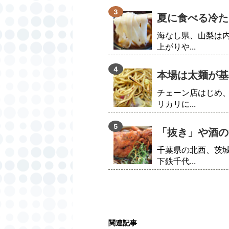
夏に食べる冷た
海なし県、山梨は
上がりや...
本場は太麺が基
チェーン店はじめ
リカリに...
「抜き」や酒の
千葉県の北西、茨
下鉄千代...
関連記事