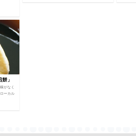
煎餅」
稼がなく
ローカル