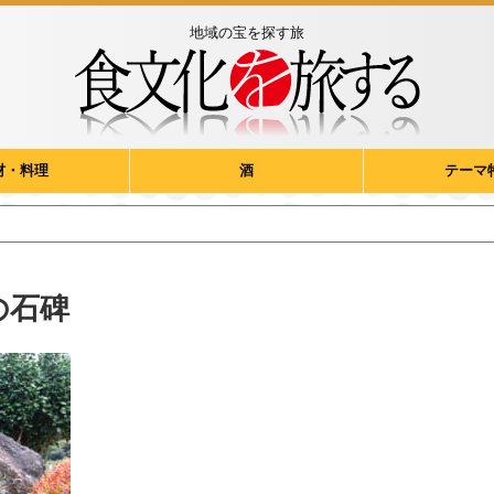
地域の宝を探す旅
材・料理
酒
テーマ
の石碑