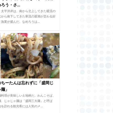
ろう・さ...
、太平洋岸は、南から北上してきた暖流の
北から南下してきた寒流の親潮が交わる好
、漁業が盛んだ。なめろうは…
のちーたんは忘れずに「盛岡じ
ゃ麺」
麺料理が美味しい土地柄だ。わんこそば、
麺、じゃじゃ麺は「盛岡三大麺」と呼ば
地を訪れる観光客には人気のメ…