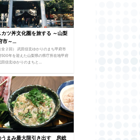
スカツ丼文化圏を旅する ～山梨
市～...
（全２回） 武田信玄ゆかりのまち甲府市
府500年を迎えた山梨県の県庁所在地甲府
武田信玄ゆかりのまちと…
のうまみ最大限引き出す 房総