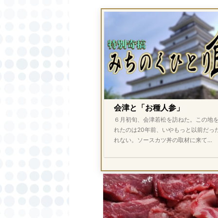
会津と「お種人参」
６月初旬、会津若松を訪ねた。この地
れたのは20年前、いやもっと以前だっ
れない。ソースカツ丼の取材に来て…