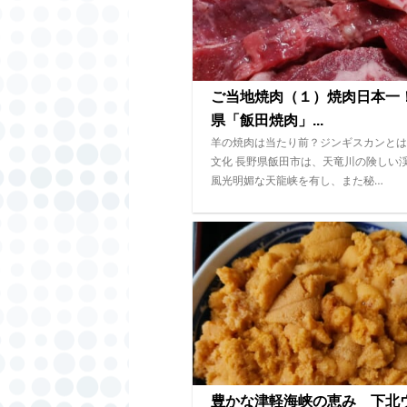
ご当地焼肉（１）焼肉日本一
県「飯田焼肉」...
羊の焼肉は当たり前？ジンギスカンとは
文化 長野県飯田市は、天竜川の険しい
風光明媚な天龍峡を有し、また秘…
豊かな津軽海峡の恵み 下北