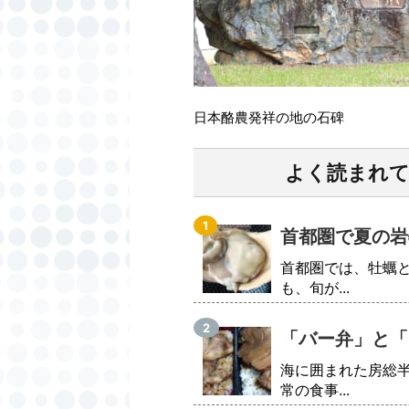
日本酪農発祥の地の石碑
よく読まれ
首都圏で夏の岩
首都圏では、牡蠣
も、旬が...
「バー弁」と「
海に囲まれた房総
常の食事...