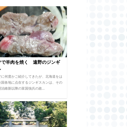
ツで羊肉を焼く 遠野のジンギ
ン
でに何度かご紹介してきたが、北海道をは
全国各地に点在するジンギスカンは、その
明治維新以降の富国強兵の政…