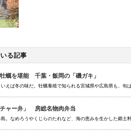
ている記事
牡蠣を堪能 千葉・飯岡の「磯ガキ」
といえば冬の味だ。牡蠣養殖で知られる宮城県や広島県も、旬
チャー弁」 房総名物肉弁当
半島。なめろうやくじらのたれなど、海の恵みを生かした郷土