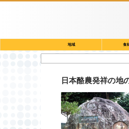
地域
食
日本酪農発祥の地