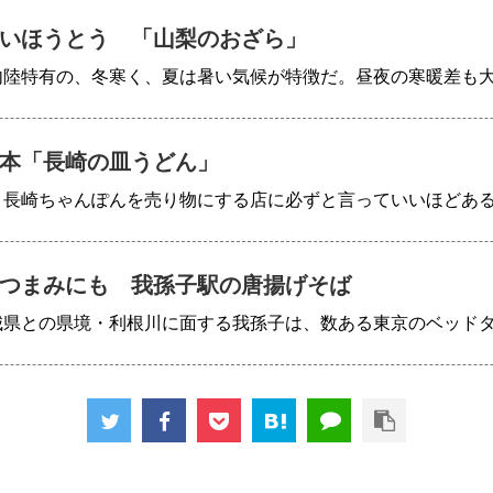
いほうとう 「山梨のおざら」
内陸特有の、冬寒く、夏は暑い気候が特徴だ。昼夜の寒暖差も
本「長崎の皿うどん」
、長崎ちゃんぽんを売り物にする店に必ずと言っていいほどあ
つまみにも 我孫子駅の唐揚げそば
城県との県境・利根川に面する我孫子は、数ある東京のベッド