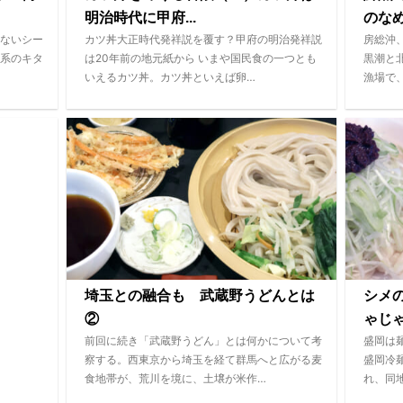
明治時代に甲府...
のなめ
ないシー
カツ丼大正時代発祥説を覆す？甲府の明治発祥説
房総沖
系のキタ
は20年前の地元紙から いまや国民食の一つとも
黒潮と
いえるカツ丼。カツ丼といえば卵…
漁場で
埼玉との融合も 武蔵野うどんとは
シメ
②
ゃじ
前回に続き「武蔵野うどん」とは何かについて考
盛岡は
察する。西東京から埼玉を経て群馬へと広がる麦
盛岡冷
食地帯が、荒川を境に、土壌が米作…
れ、同