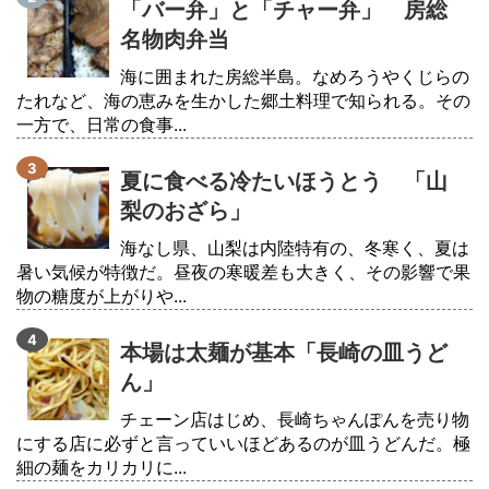
「バー弁」と「チャー弁」 房総
名物肉弁当
海に囲まれた房総半島。なめろうやくじらの
たれなど、海の恵みを生かした郷土料理で知られる。その
一方で、日常の食事...
夏に食べる冷たいほうとう 「山
梨のおざら」
海なし県、山梨は内陸特有の、冬寒く、夏は
暑い気候が特徴だ。昼夜の寒暖差も大きく、その影響で果
物の糖度が上がりや...
本場は太麺が基本「長崎の皿うど
ん」
チェーン店はじめ、長崎ちゃんぽんを売り物
にする店に必ずと言っていいほどあるのが皿うどんだ。極
細の麺をカリカリに...