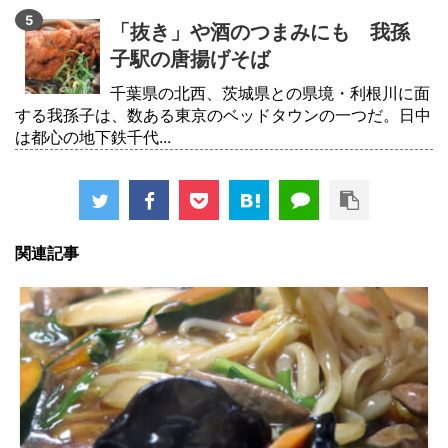
「抜き」や酒のつまみにも 我孫
子駅の唐揚げそば
千葉県の北西、茨城県との県境・利根川に面
する我孫子は、数ある東京のベッドタウンの一つだ。日中
は都心の地下鉄千代...
関連記事