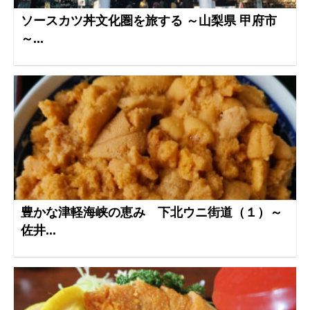
ソースカツ丼文化圏を旅する ～山梨県 甲府市
～...
豊かな津軽海峡の恵み 下北ウニ街道（１）～
佐井...