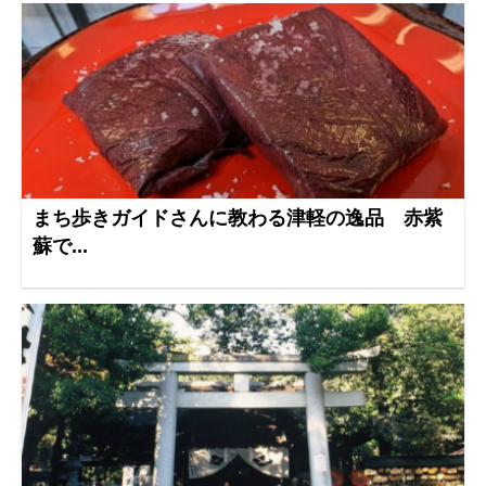
まち歩きガイドさんに教わる津軽の逸品 赤紫
蘇で...