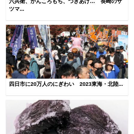
六兵衛、かんころもち、つきあげ… 長崎のサ
ツマ...
四日市に20万人のにぎわい 2023東海・北陸...