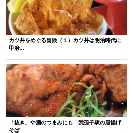
カツ丼をめぐる冒険（１）カツ丼は明治時代に
甲府...
「抜き」や酒のつまみにも 我孫子駅の唐揚げ
そば