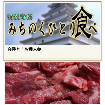
会津と「お種人参」