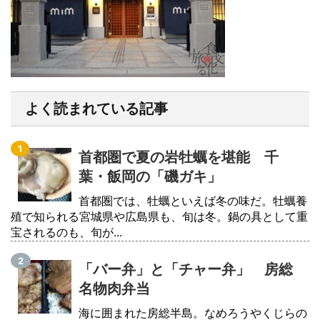
よく読まれている記事
首都圏で夏の岩牡蠣を堪能 千
葉・飯岡の「磯ガキ」
首都圏では、牡蠣といえば冬の味だ。牡蠣養
殖で知られる宮城県や広島県も、旬は冬。鍋の具として重
宝されるのも、旬が...
「バー弁」と「チャー弁」 房総
名物肉弁当
海に囲まれた房総半島。なめろうやくじらの