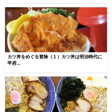
カツ丼をめぐる冒険（１）カツ丼は明治時代に
甲府...