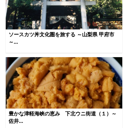
ソースカツ丼文化圏を旅する ～山梨県 甲府市
～...
豊かな津軽海峡の恵み 下北ウニ街道（１）～
佐井...