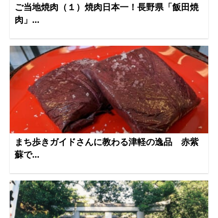
ご当地焼肉（１）焼肉日本一！長野県「飯田焼
肉」...
まち歩きガイドさんに教わる津軽の逸品 赤紫
蘇で...