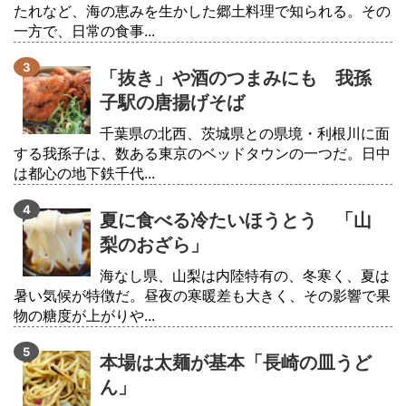
たれなど、海の恵みを生かした郷土料理で知られる。その
一方で、日常の食事...
「抜き」や酒のつまみにも 我孫
子駅の唐揚げそば
千葉県の北西、茨城県との県境・利根川に面
する我孫子は、数ある東京のベッドタウンの一つだ。日中
は都心の地下鉄千代...
夏に食べる冷たいほうとう 「山
梨のおざら」
海なし県、山梨は内陸特有の、冬寒く、夏は
暑い気候が特徴だ。昼夜の寒暖差も大きく、その影響で果
物の糖度が上がりや...
本場は太麺が基本「長崎の皿うど
ん」