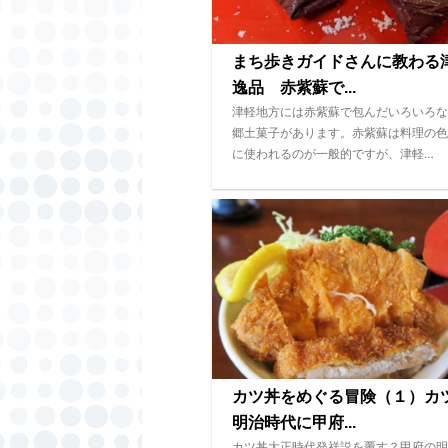
まち歩きガイドさんに教わる
逸品 赤紫蘇で...
津軽地方には赤紫蘇で包んだいろいろな
郷土菓子があります。赤紫蘇は料理の色
に使われるのが一般的ですが、津軽…
カツ丼をめぐる冒険（１）カ
明治時代に甲府...
カツ丼大正時代発祥説を覆す？甲府の明