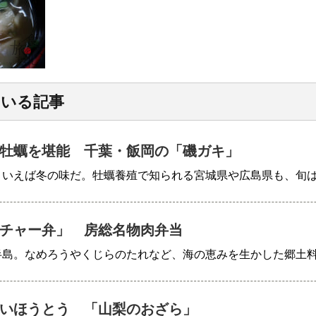
ている記事
牡蠣を堪能 千葉・飯岡の「磯ガキ」
といえば冬の味だ。牡蠣養殖で知られる宮城県や広島県も、旬
チャー弁」 房総名物肉弁当
半島。なめろうやくじらのたれなど、海の恵みを生かした郷土
いほうとう 「山梨のおざら」