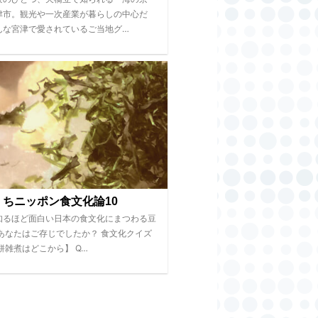
津市。観光や一次産業が暮らしの中心だ
んな宮津で愛されているご当地グ…
くちニッポン食文化論10
知るほど面白い日本の食文化にまつわる豆
 あなたはご存じでしたか？ 食文化クイズ
餅雑煮はどこから】 Q…