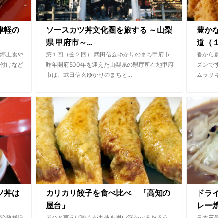
津軽の
ソースカツ丼文化圏を旅する ～山梨
豊か
県 甲府市～...
道（１
郷土食や
第１回（全２回） 武田信玄ゆかりのまち甲府市
春から
付けなど
昨年開府500年を迎えた山梨県の県庁所在地甲府
ズンで
市は、武田信玄ゆかりのまちと…
ムラサ
ツ丼は
カリカリ餃子を食べ比べ 「高知の
ドラ
屋台」
レー
治発祥説
屋台と言えば誰もが九州を思い浮かべるだろう。
日本三