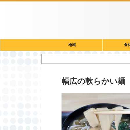
地域
食
幅広の軟らかい麺