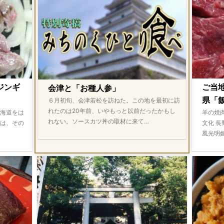
ジンギ
ご当
会津と「お種人参」
県「飯
６月初旬、会津若松を訪ねた。この地を最初に訪
れたのは20年前、いやもっと以前だったかもし
海道をは
羊の焼
れない。ソースカツ丼の取材に来て…
は、その
文化 
風光明