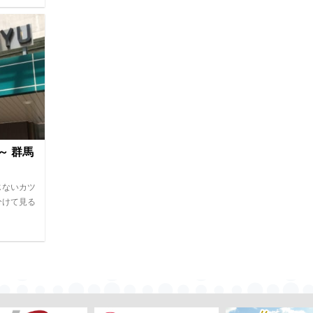
～ 群馬
じないカツ
分けて見る