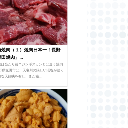
地焼肉（１）焼肉日本一！長野
田焼肉」...
肉は当たり前？ジンギスカンとは違う焼肉
長野県飯田市は、天竜川の険しい渓谷が続く
媚な天龍峡を有し、また秘…