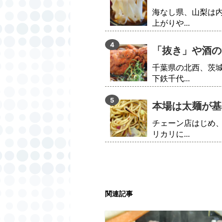
海なし県、山梨は
上がりや...
「抜き」や酒の
千葉県の北西、茨
下鉄千代...
本場は太麺が基
チェーン店はじめ
リカリに...
関連記事