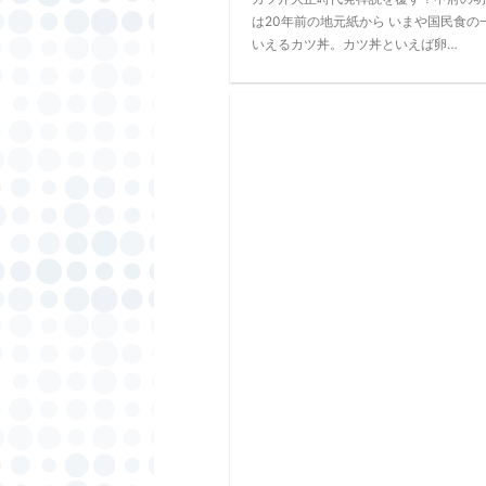
は20年前の地元紙から いまや国民食の
いえるカツ丼。カツ丼といえば卵…