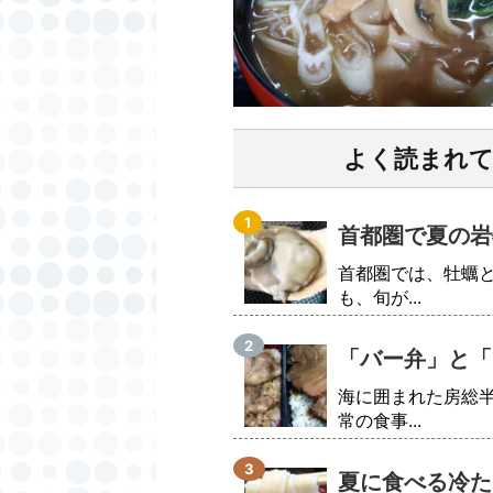
よく読まれ
首都圏で夏の岩
首都圏では、牡蠣
も、旬が...
「バー弁」と「
海に囲まれた房総
常の食事...
夏に食べる冷た