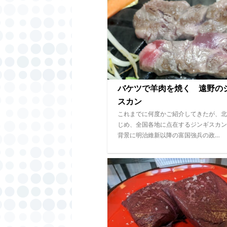
バケツで羊肉を焼く 遠野の
スカン
これまでに何度かご紹介してきたが、北
じめ、全国各地に点在するジンギスカン
背景に明治維新以降の富国強兵の政…