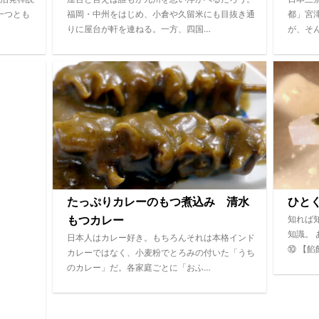
一つとも
福岡・中州をはじめ、小倉や久留米にも目抜き通
都」宮
りに屋台が軒を連ねる。一方、四国…
が、そ
たっぷりカレーのもつ煮込み 清水
ひと
知れば
もつカレー
知識。
日本人はカレー好き。もちろんそれは本格インド
⑩ 【餡
カレーではなく、小麦粉でとろみの付いた「うち
のカレー」だ。各家庭ごとに「おふ…