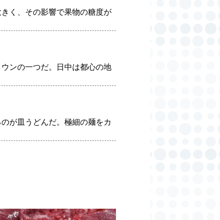
大きく、その影響で果物の糖度が
タウンの一つだ。日中は都心の地
るのが皿うどんだ。極細の麺をカ