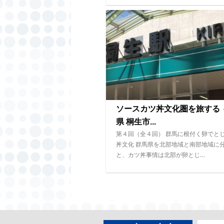
ソースカツ丼文化圏を旅する 
県 桐生市...
第４回（全４回） 群馬に根付く卵でと
丼文化 群馬県を北部地域と南部地域に
と、カツ丼事情は北部が卵とじ…