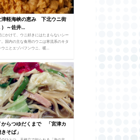
な津軽海峡の恵み 下北ウニ街
）～佐井...
夏にかけて、ウニ好きにはたまらないシー
す。国内の主な食用のウニは寒流系のキタ
キウニとエゾバフンウニ、暖…
イからつゆだくまで 「宮津カ
焼きそば」
景のひとつ、天橋立で知られる「海の京