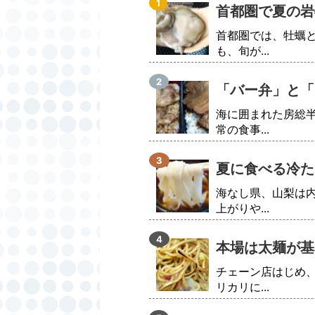
首都圏で夏の岩
首都圏では、牡蠣
も、旬が...
「バー弁」と「
海に囲まれた房総
常の食事...
夏に食べる冷た
海なし県、山梨は
上がりや...
本場は太麺が基
チェーン店はじめ
リカリに...