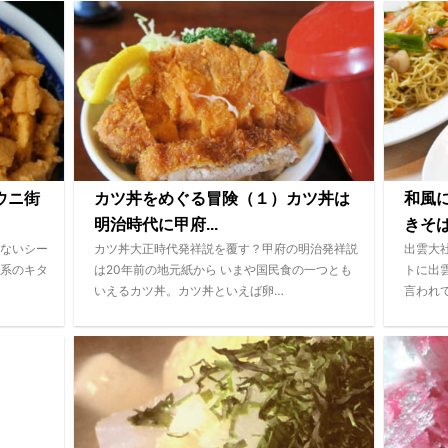
ウニ街
カツ丼をめぐる冒険（１）カツ丼は
和風
明治時代に甲府...
きそ
ないシー
カツ丼大正時代発祥説を覆す？甲府の明治発祥説
出雲大
系のキタ
は20年前の地元紙から いまや国民食の一つとも
トに出
いえるカツ丼。カツ丼といえば卵…
言われ