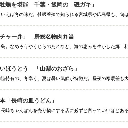
牡蠣を堪能 千葉・飯岡の「磯ガキ」
といえば冬の味だ。牡蠣養殖で知られる宮城県や広島県も、旬
チャー弁」 房総名物肉弁当
半島。なめろうやくじらのたれなど、海の恵みを生かした郷土
いほうとう 「山梨のおざら」
内陸特有の、冬寒く、夏は暑い気候が特徴だ。昼夜の寒暖差も
本「長崎の皿うどん」
、長崎ちゃんぽんを売り物にする店に必ずと言っていいほどあ