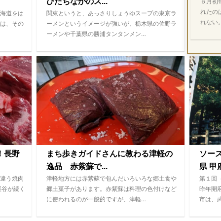
ひたちなかのス...
６月初
れたの
海道をは
関東というと、あっさりしょうゆスープの東京ラ
れない
は、その
ーメンというイメージが強いが、栃木県の佐野ラ
ーメンや千葉県の勝浦タンタンメン…
！長野
まち歩きガイドさんに教わる津軽の
ソー
逸品 赤紫蘇で...
県 甲府
違う焼肉
津軽地方には赤紫蘇で包んだいろいろな郷土食や
第１回
渓谷が続く
郷土菓子があります。赤紫蘇は料理の色付けなど
昨年開
に使われるのが一般的ですが、津軽…
市は、