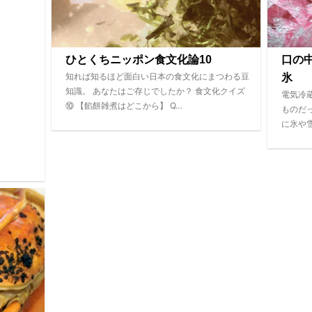
ひとくちニッポン食文化論10
口の
知れば知るほど面白い日本の食文化にまつわる豆
氷
知識。 あなたはご存じでしたか？ 食文化クイズ
電気冷
⑩ 【餡餅雑煮はどこから】 Q…
ものだ
に氷や