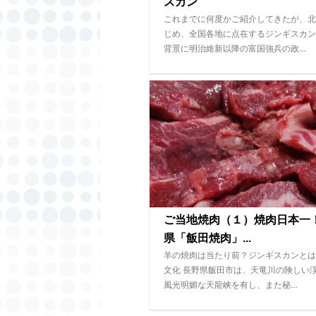
スカン
これまでに何度かご紹介してきたが、北
じめ、全国各地に点在するジンギスカン
背景に明治維新以降の富国強兵の政…
ご当地焼肉（１）焼肉日本一
県「飯田焼肉」...
羊の焼肉は当たり前？ジンギスカンとは
文化 長野県飯田市は、天竜川の険しい
風光明媚な天龍峡を有し、また秘…