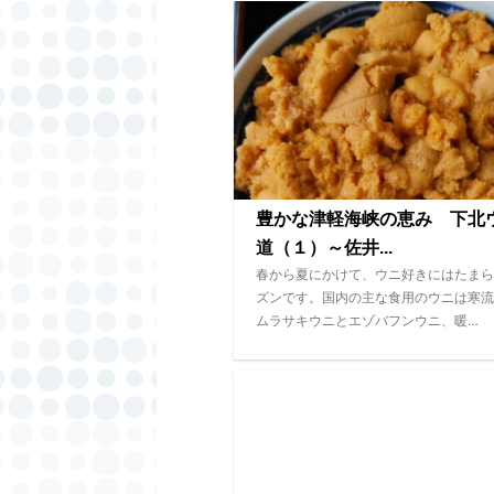
豊かな津軽海峡の恵み 下北
道（１）～佐井...
春から夏にかけて、ウニ好きにはたまら
ズンです。国内の主な食用のウニは寒流
ムラサキウニとエゾバフンウニ、暖…