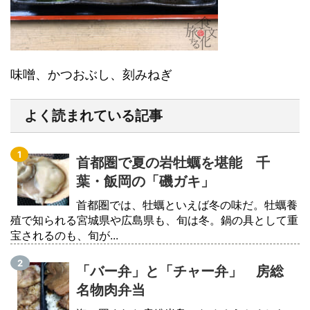
味噌、かつおぶし、刻みねぎ
よく読まれている記事
首都圏で夏の岩牡蠣を堪能 千
葉・飯岡の「磯ガキ」
首都圏では、牡蠣といえば冬の味だ。牡蠣養
殖で知られる宮城県や広島県も、旬は冬。鍋の具として重
宝されるのも、旬が...
「バー弁」と「チャー弁」 房総
名物肉弁当