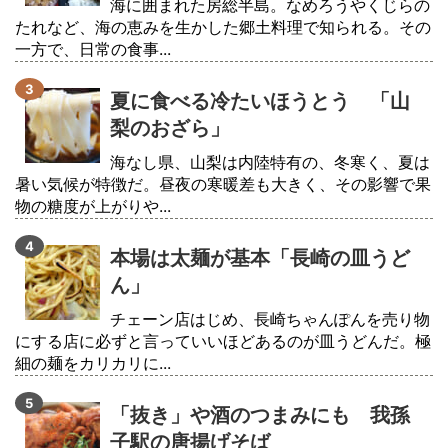
海に囲まれた房総半島。なめろうやくじらの
たれなど、海の恵みを生かした郷土料理で知られる。その
一方で、日常の食事...
夏に食べる冷たいほうとう 「山
梨のおざら」
海なし県、山梨は内陸特有の、冬寒く、夏は
暑い気候が特徴だ。昼夜の寒暖差も大きく、その影響で果
物の糖度が上がりや...
本場は太麺が基本「長崎の皿うど
ん」
チェーン店はじめ、長崎ちゃんぽんを売り物
にする店に必ずと言っていいほどあるのが皿うどんだ。極
細の麺をカリカリに...
「抜き」や酒のつまみにも 我孫
子駅の唐揚げそば