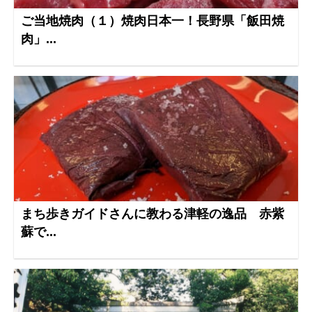
ご当地焼肉（１）焼肉日本一！長野県「飯田焼
肉」...
まち歩きガイドさんに教わる津軽の逸品 赤紫
蘇で...