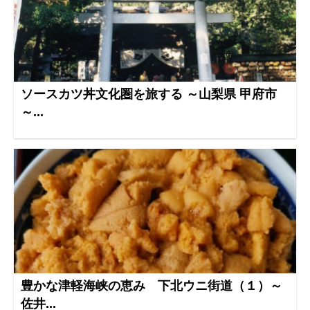
ソースカツ丼文化圏を旅する ～山梨県 甲府市
～...
豊かな津軽海峡の恵み 下北ウニ街道（１）～
佐井...