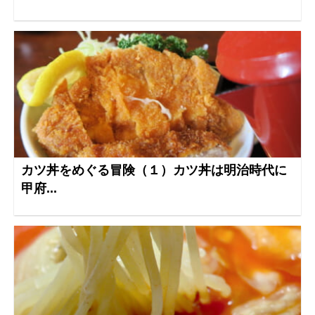
カツ丼をめぐる冒険（１）カツ丼は明治時代に
甲府...