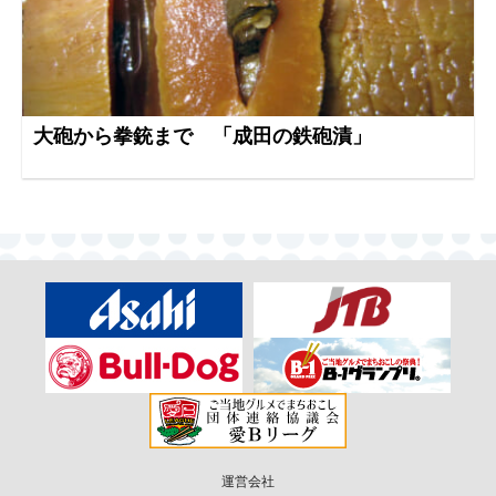
大砲から拳銃まで 「成田の鉄砲漬」
運営会社