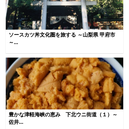
ソースカツ丼文化圏を旅する ～山梨県 甲府市
～...
豊かな津軽海峡の恵み 下北ウニ街道（１）～
佐井...