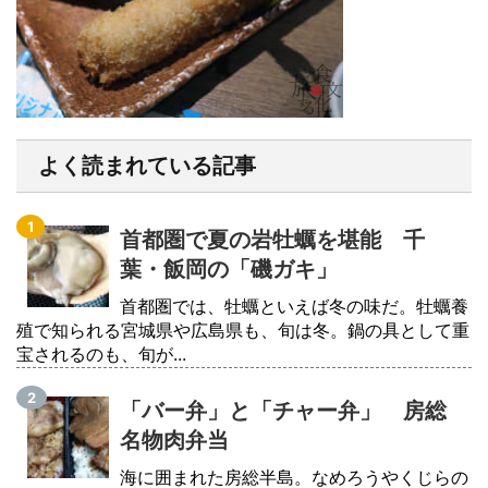
よく読まれている記事
首都圏で夏の岩牡蠣を堪能 千
葉・飯岡の「磯ガキ」
首都圏では、牡蠣といえば冬の味だ。牡蠣養
殖で知られる宮城県や広島県も、旬は冬。鍋の具として重
宝されるのも、旬が...
「バー弁」と「チャー弁」 房総
名物肉弁当
海に囲まれた房総半島。なめろうやくじらの