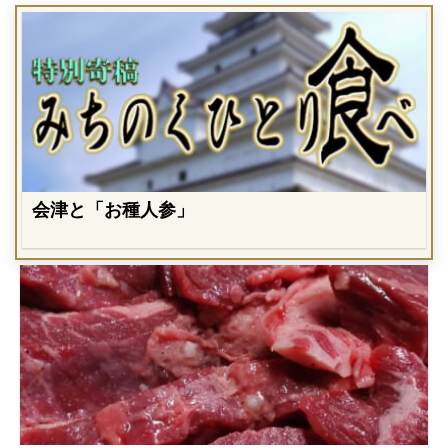
会津と「お種人参」