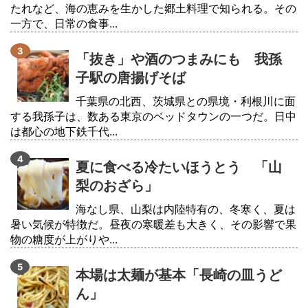
たれなど、海の恵みを生かした郷土料理で知られる。その
一方で、日常の食事...
「抜き」や酒のつまみにも 我孫
子駅の唐揚げそば
千葉県の北西、茨城県との県境・利根川に面
する我孫子は、数ある東京のベッドタウンの一つだ。日中
は都心の地下鉄千代...
夏に食べる冷たいほうとう 「山
梨のおざら」
海なし県、山梨は内陸特有の、冬寒く、夏は
暑い気候が特徴だ。昼夜の寒暖差も大きく、その影響で果
物の糖度が上がりや...
本場は太麺が基本「長崎の皿うど
ん」