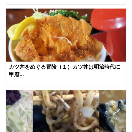
カツ丼をめぐる冒険（１）カツ丼は明治時代に
甲府...