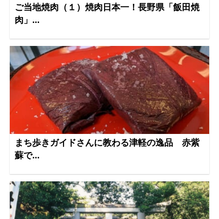
ご当地焼肉（１）焼肉日本一！長野県「飯田焼
肉」...
まち歩きガイドさんに教わる津軽の逸品 赤紫
蘇で...