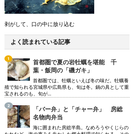
剥がして、口の中に放り込む
よく読まれている記事
首都圏で夏の岩牡蠣を堪能 千
葉・飯岡の「磯ガキ」
首都圏では、牡蠣といえば冬の味だ。牡蠣養
殖で知られる宮城県や広島県も、旬は冬。鍋の具として重
宝されるのも、旬が...
「バー弁」と「チャー弁」 房総
名物肉弁当
海に囲まれた房総半島。なめろうやくじらの