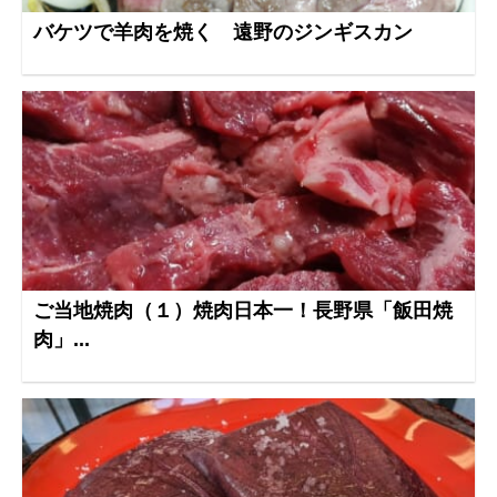
バケツで羊肉を焼く 遠野のジンギスカン
ご当地焼肉（１）焼肉日本一！長野県「飯田焼
肉」...