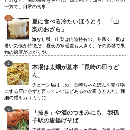
たれなど、海の恵みを生かした郷土料理で知られる。その
一方で、日常の食事...
夏に食べる冷たいほうとう 「山
梨のおざら」
海なし県、山梨は内陸特有の、冬寒く、夏は
暑い気候が特徴だ。昼夜の寒暖差も大きく、その影響で果
物の糖度が上がりや...
本場は太麺が基本「長崎の皿うど
ん」
チェーン店はじめ、長崎ちゃんぽんを売り物
にする店に必ずと言っていいほどあるのが皿うどんだ。極
細の麺をカリカリに...
「抜き」や酒のつまみにも 我孫
子駅の唐揚げそば