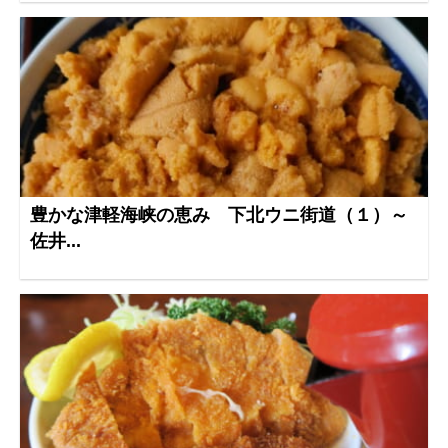
豊かな津軽海峡の恵み 下北ウニ街道（１）～
佐井...