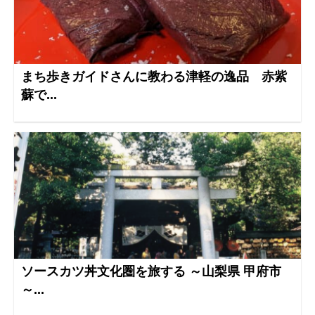
まち歩きガイドさんに教わる津軽の逸品 赤紫
蘇で...
ソースカツ丼文化圏を旅する ～山梨県 甲府市
～...