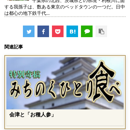
千葉県の北西、茨城県との県境・利根川に面
する我孫子は、数ある東京のベッドタウンの一つだ。日中
は都心の地下鉄千代...
関連記事
会津と「お種人参」