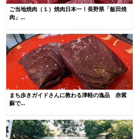
ご当地焼肉（１）焼肉日本一！長野県「飯田焼
肉」...
まち歩きガイドさんに教わる津軽の逸品 赤紫
蘇で...