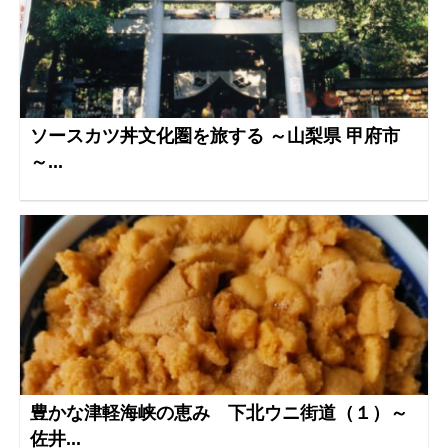
ソースカツ丼文化圏を旅する ～山梨県 甲府市
～...
豊かな津軽海峡の恵み 下北ウニ街道（１）～
佐井...