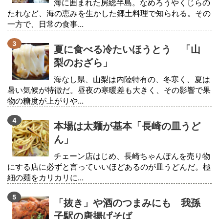
海に囲まれた房総半島。なめろうやくじらの
たれなど、海の恵みを生かした郷土料理で知られる。その
一方で、日常の食事...
夏に食べる冷たいほうとう 「山
梨のおざら」
海なし県、山梨は内陸特有の、冬寒く、夏は
暑い気候が特徴だ。昼夜の寒暖差も大きく、その影響で果
物の糖度が上がりや...
本場は太麺が基本「長崎の皿うど
ん」
チェーン店はじめ、長崎ちゃんぽんを売り物
にする店に必ずと言っていいほどあるのが皿うどんだ。極
細の麺をカリカリに...
「抜き」や酒のつまみにも 我孫
子駅の唐揚げそば