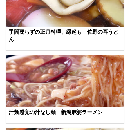
手間要らずの正月料理、縁起も 佐野の耳うど
ん
汁麺感覚の汁なし麺 新潟麻婆ラーメン