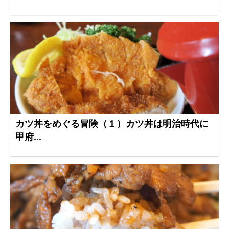
カツ丼をめぐる冒険（１）カツ丼は明治時代に
甲府...