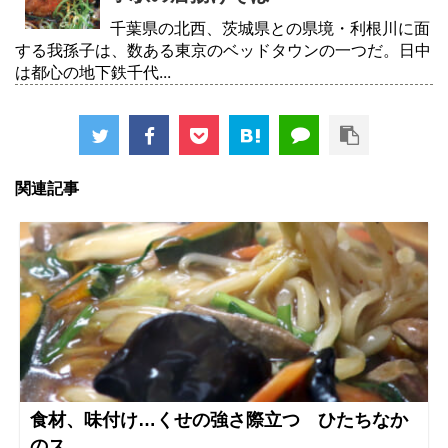
千葉県の北西、茨城県との県境・利根川に面
する我孫子は、数ある東京のベッドタウンの一つだ。日中
は都心の地下鉄千代...
関連記事
食材、味付け…くせの強さ際立つ ひたちなか
のス...