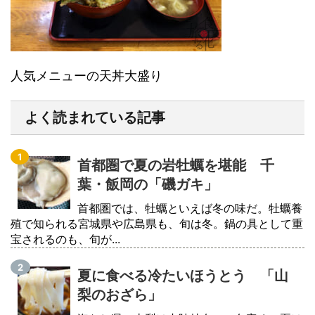
人気メニューの天丼大盛り
よく読まれている記事
首都圏で夏の岩牡蠣を堪能 千
葉・飯岡の「磯ガキ」
首都圏では、牡蠣といえば冬の味だ。牡蠣養
殖で知られる宮城県や広島県も、旬は冬。鍋の具として重
宝されるのも、旬が...
夏に食べる冷たいほうとう 「山
梨のおざら」