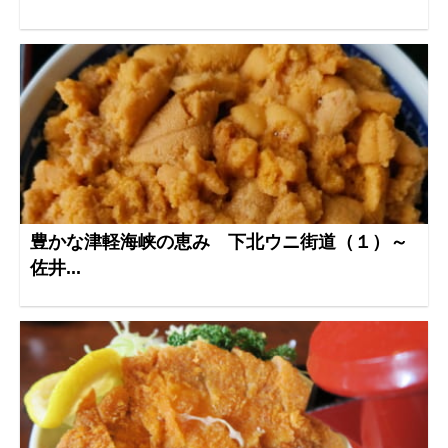
豊かな津軽海峡の恵み 下北ウニ街道（１）～
佐井...