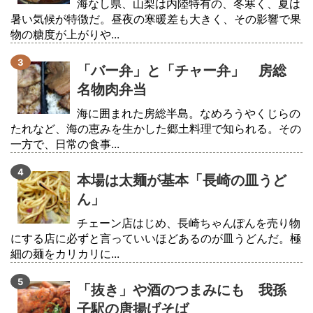
海なし県、山梨は内陸特有の、冬寒く、夏は
暑い気候が特徴だ。昼夜の寒暖差も大きく、その影響で果
物の糖度が上がりや...
「バー弁」と「チャー弁」 房総
名物肉弁当
海に囲まれた房総半島。なめろうやくじらの
たれなど、海の恵みを生かした郷土料理で知られる。その
一方で、日常の食事...
本場は太麺が基本「長崎の皿うど
ん」
チェーン店はじめ、長崎ちゃんぽんを売り物
にする店に必ずと言っていいほどあるのが皿うどんだ。極
細の麺をカリカリに...
「抜き」や酒のつまみにも 我孫
子駅の唐揚げそば