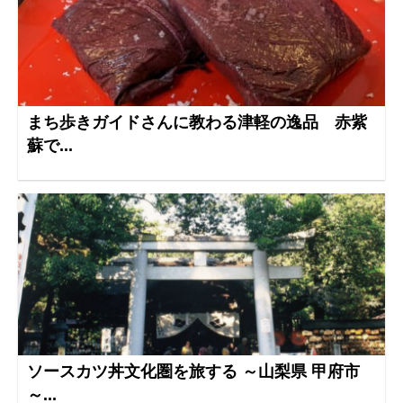
まち歩きガイドさんに教わる津軽の逸品 赤紫
蘇で...
ソースカツ丼文化圏を旅する ～山梨県 甲府市
～...