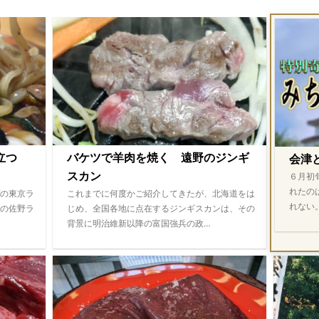
際立つ
バケツで羊肉を焼く 遠野のジンギ
会津
スカン
６月初
れたの
の東京ラ
これまでに何度かご紹介してきたが、北海道をは
れない
の佐野ラ
じめ、全国各地に点在するジンギスカンは、その
背景に明治維新以降の富国強兵の政…