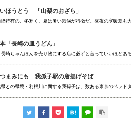
いほうとう 「山梨のおざら」
内陸特有の、冬寒く、夏は暑い気候が特徴だ。昼夜の寒暖差も
本「長崎の皿うどん」
、長崎ちゃんぽんを売り物にする店に必ずと言っていいほどあ
つまみにも 我孫子駅の唐揚げそば
城県との県境・利根川に面する我孫子は、数ある東京のベッド