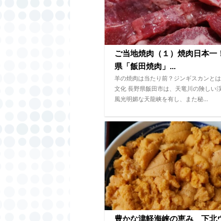
ご当地焼肉（１）焼肉日本一
県「飯田焼肉」...
羊の焼肉は当たり前？ジンギスカンとは
文化 長野県飯田市は、天竜川の険しい
風光明媚な天龍峡を有し、また秘…
豊かな津軽海峡の恵み 下北