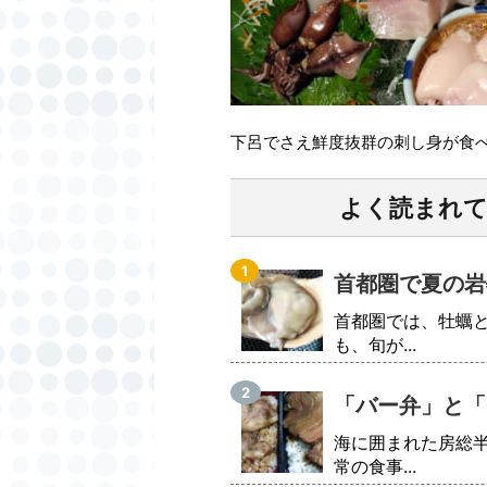
下呂でさえ鮮度抜群の刺し身が食
よく読まれ
首都圏で夏の岩
首都圏では、牡蠣
も、旬が...
「バー弁」と「
海に囲まれた房総
常の食事...