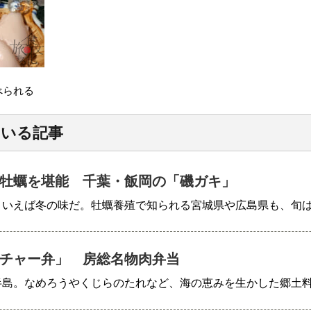
べられる
ている記事
牡蠣を堪能 千葉・飯岡の「磯ガキ」
といえば冬の味だ。牡蠣養殖で知られる宮城県や広島県も、旬
チャー弁」 房総名物肉弁当
半島。なめろうやくじらのたれなど、海の恵みを生かした郷土