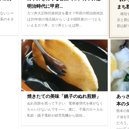
明治時代に甲府...
まち
ないシー
カツ丼大正時代発祥説を覆す？甲府の明治発祥説
移住す
系のキタ
は20年前の地元紙から いまや国民食の一つとも
京と郡
いえるカツ丼。カツ丼といえば卵…
郡山駅
焼きたての美味「銚子のぬれ煎餅」
あっ
ぬれ煎餅を買って下さい、電車修理代を稼がなく
本のタ
ちゃいけないんです――。後に、千葉のローカル
熊本の
私鉄・銚子電鉄が経営危機から脱却…
ク油を
だろう
ツに広