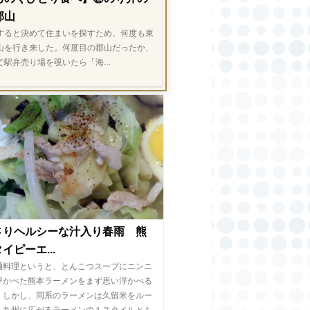
郡山
ると決めて住まいを探すため、何度も東
山を行き来した。何度目の郡山だったか、
で駅弁売り場を覗いたら「海…
さりヘルシーな汁入り春雨 熊
イピーエ...
麺料理というと、とんこつスープにニンニ
浮かべた熊本ラーメンをまず思い浮かべる
。しかし、同系のラーメンは久留米をルー
く九州に広がるラーメンの１スタイルとも