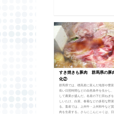
すき焼きも豚肉 群馬県の豚
化②
群馬県では、標高差に富んだ地形や豊富
長い日照時間などの自然条件を生かし、
して農業が盛んだ。名産の下仁田ねぎを
しいたけ、白菜、春菊などの多彩な野菜
る。畜産では、上州牛・上州和牛など質
肉を生産する。さらにこんにゃくは、日