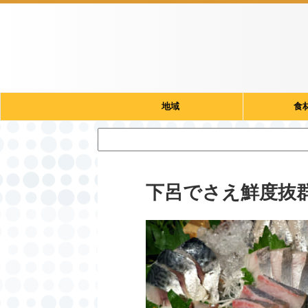
地域
食
下呂でさえ鮮度抜