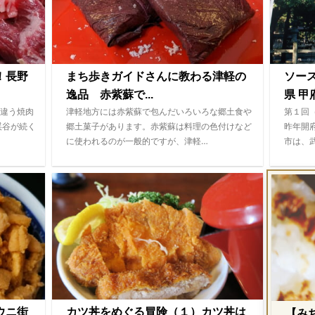
！長野
まち歩きガイドさんに教わる津軽の
ソー
逸品 赤紫蘇で...
県 甲府
違う焼肉
津軽地方には赤紫蘇で包んだいろいろな郷土食や
第１回
渓谷が続く
郷土菓子があります。赤紫蘇は料理の色付けなど
昨年開
に使われるのが一般的ですが、津軽…
市は、
ウニ街
カツ丼をめぐる冒険（１）カツ丼は
【み