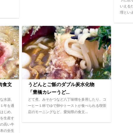
いえる
理とい
肉食文
うどんとご飯のダブル炭水化物
「豊橋カレーうど...
な水源、
どて煮、みそかつなど八丁味噌を多用したり、コ
１年を通
ーヒー１杯でゆで卵やトーストが食べられる喫茶
はじめ、
店のモーニングなど、愛知県の食文…
を生産す
の高い牛
本の全生