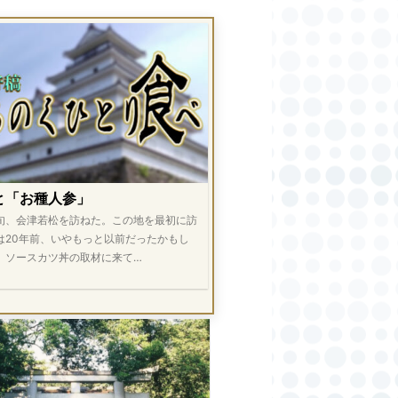
と「お種人参」
旬、会津若松を訪ねた。この地を最初に訪
は20年前、いやもっと以前だったかもし
。ソースカツ丼の取材に来て…