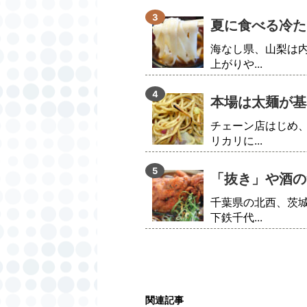
夏に食べる冷た
海なし県、山梨は
上がりや...
本場は太麺が基
チェーン店はじめ
リカリに...
「抜き」や酒の
千葉県の北西、茨
下鉄千代...
関連記事