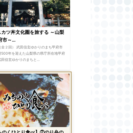
スカツ丼文化圏を旅する ～山梨
市～...
（全２回） 武田信玄ゆかりのまち甲府市
府500年を迎えた山梨県の県庁所在地甲府
武田信玄ゆかりのまちと…
ちのくひとり食べ】②のり弁の