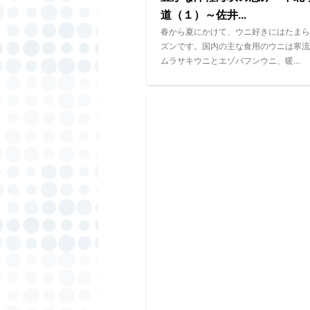
道（１）～佐井...
春から夏にかけて、ウニ好きにはたまら
ズンです。国内の主な食用のウニは寒流
ムラサキウニとエゾバフンウニ、暖…