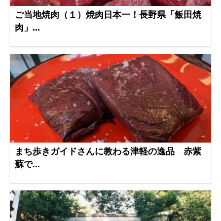
ご当地焼肉（１）焼肉日本一！長野県「飯田焼
肉」...
まち歩きガイドさんに教わる津軽の逸品 赤紫
蘇で...