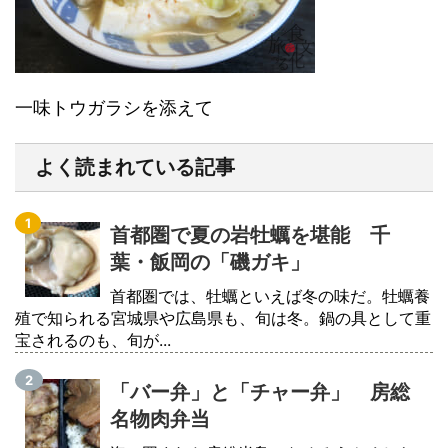
一味トウガラシを添えて
よく読まれている記事
首都圏で夏の岩牡蠣を堪能 千
葉・飯岡の「磯ガキ」
首都圏では、牡蠣といえば冬の味だ。牡蠣養
殖で知られる宮城県や広島県も、旬は冬。鍋の具として重
宝されるのも、旬が...
「バー弁」と「チャー弁」 房総
名物肉弁当