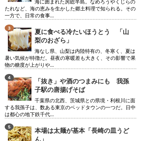
海に囲まれた房総半島。なめろうやくじらの
たれなど、海の恵みを生かした郷土料理で知られる。その
一方で、日常の食事...
夏に食べる冷たいほうとう 「山
梨のおざら」
海なし県、山梨は内陸特有の、冬寒く、夏は
暑い気候が特徴だ。昼夜の寒暖差も大きく、その影響で果
物の糖度が上がりや...
「抜き」や酒のつまみにも 我孫
子駅の唐揚げそば
千葉県の北西、茨城県との県境・利根川に面
する我孫子は、数ある東京のベッドタウンの一つだ。日中
は都心の地下鉄千代...
本場は太麺が基本「長崎の皿うど
ん」