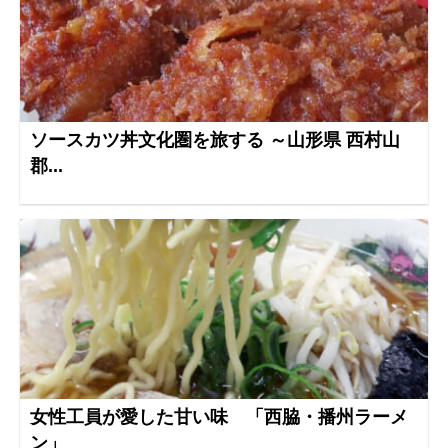
ソースカツ丼文化圏を旅する ～山形県 西村山
郡...
女性工員が愛した甘い味 「西脇・播州ラーメ
ン」