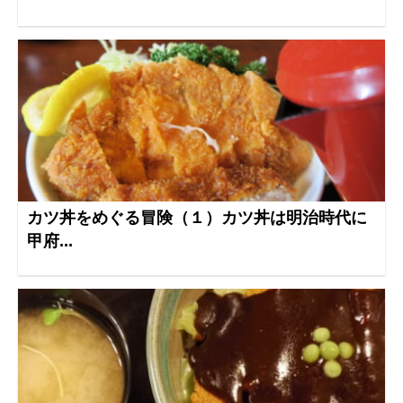
カツ丼をめぐる冒険（１）カツ丼は明治時代に
甲府...