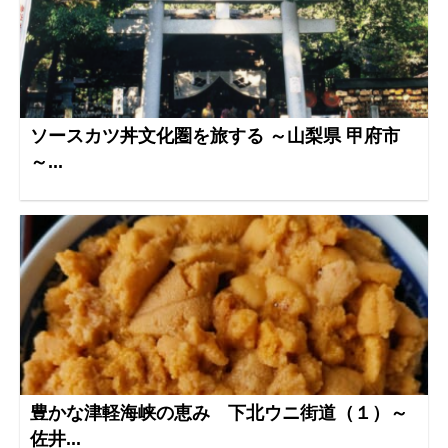
ソースカツ丼文化圏を旅する ～山梨県 甲府市
～...
豊かな津軽海峡の恵み 下北ウニ街道（１）～
佐井...