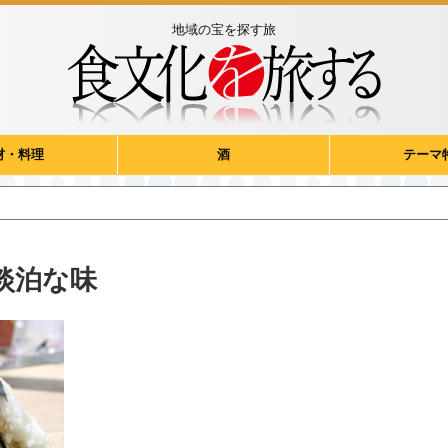
地域の宝を探す旅
材・料理
酒
テーマ
淡泊な味