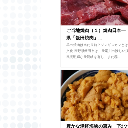
ご当地焼肉（１）焼肉日本一
県「飯田焼肉」...
羊の焼肉は当たり前？ジンギスカンとは
文化 長野県飯田市は、天竜川の険しい
風光明媚な天龍峡を有し、また秘…
豊かな津軽海峡の恵み 下北