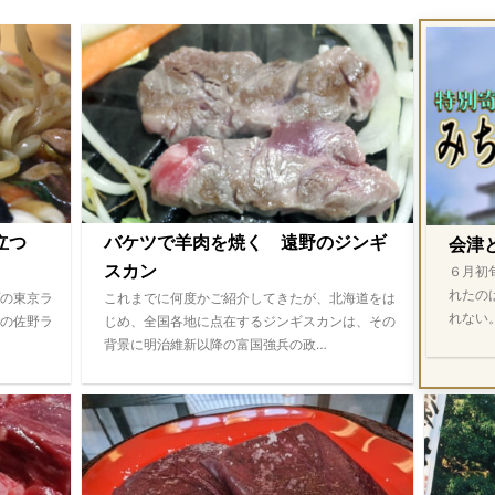
際立つ
バケツで羊肉を焼く 遠野のジンギ
会津
スカン
６月初
れたの
の東京ラ
これまでに何度かご紹介してきたが、北海道をは
れない
の佐野ラ
じめ、全国各地に点在するジンギスカンは、その
背景に明治維新以降の富国強兵の政…