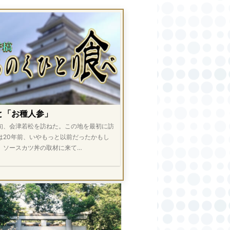
と「お種人参」
旬、会津若松を訪ねた。この地を最初に訪
は20年前、いやもっと以前だったかもし
。ソースカツ丼の取材に来て…