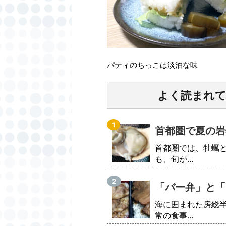
パティのちっこは淡泊な味
よく読まれ
首都圏で夏の岩
首都圏では、牡蠣
も、旬が...
「バー弁」と「
海に囲まれた房総
常の食事...