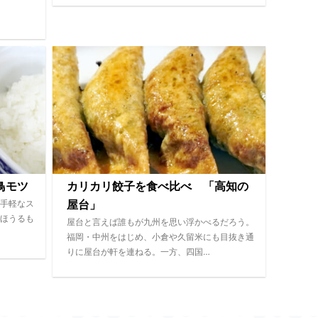
鳥モツ
カリカリ餃子を食べ比べ 「高知の
手軽なス
屋台」
ほうるも
屋台と言えば誰もが九州を思い浮かべるだろう。
福岡・中州をはじめ、小倉や久留米にも目抜き通
りに屋台が軒を連ねる。一方、四国…