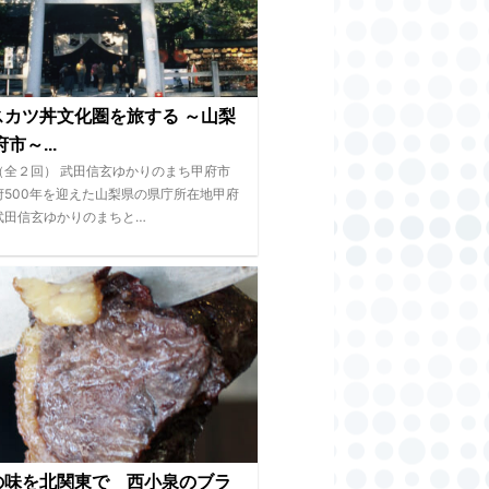
スカツ丼文化圏を旅する ～山梨
市～...
（全２回） 武田信玄ゆかりのまち甲府市
府500年を迎えた山梨県の県庁所在地甲府
武田信玄ゆかりのまちと…
の味を北関東で 西小泉のブラ