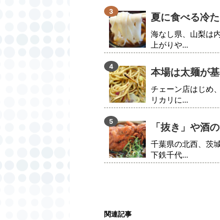
夏に食べる冷た
海なし県、山梨は
上がりや...
本場は太麺が基
チェーン店はじめ
リカリに...
「抜き」や酒の
千葉県の北西、茨
下鉄千代...
関連記事