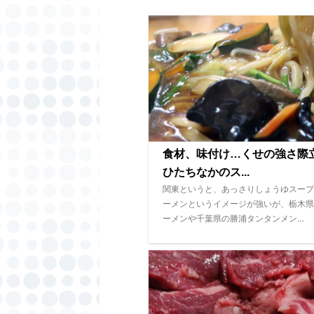
食材、味付け…くせの強さ
ひたちなかのス...
関東というと、あっさりしょうゆスープ
ーメンというイメージが強いが、栃木県
ーメンや千葉県の勝浦タンタンメン…