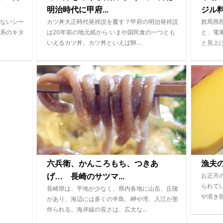
明治時代に甲府...
ジル
ないシー
カツ丼大正時代発祥説を覆す？甲府の明治発祥説
群馬県
系のキタ
は20年前の地元紙から いまや国民食の一つとも
と、電
いえるカツ丼。カツ丼といえば卵…
と見上
六兵衛、かんころもち、つきあ
漁夫
お正月
げ… 長崎のサツマ...
られて
長崎県は、平地が少なく、県内各地に山岳、丘陵
や溶き
があり、海辺には多くの半島、岬や湾、入江が形
作られる。海岸線の長さは、広大な…