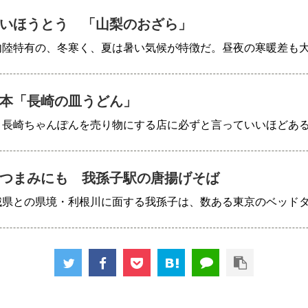
いほうとう 「山梨のおざら」
内陸特有の、冬寒く、夏は暑い気候が特徴だ。昼夜の寒暖差も
本「長崎の皿うどん」
、長崎ちゃんぽんを売り物にする店に必ずと言っていいほどあ
つまみにも 我孫子駅の唐揚げそば
城県との県境・利根川に面する我孫子は、数ある東京のベッド