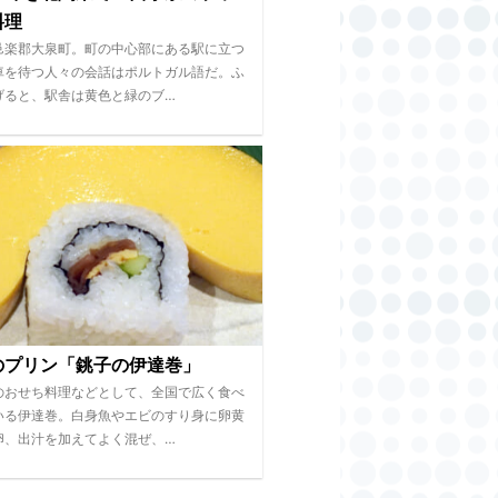
料理
邑楽郡大泉町。町の中心部にある駅に立つ
車を待つ人々の会話はポルトガル語だ。ふ
げると、駅舎は黄色と緑のブ…
のプリン「銚子の伊達巻」
のおせち料理などとして、全国で広く食べ
いる伊達巻。白身魚やエビのすり身に卵黄
卵、出汁を加えてよく混ぜ、…