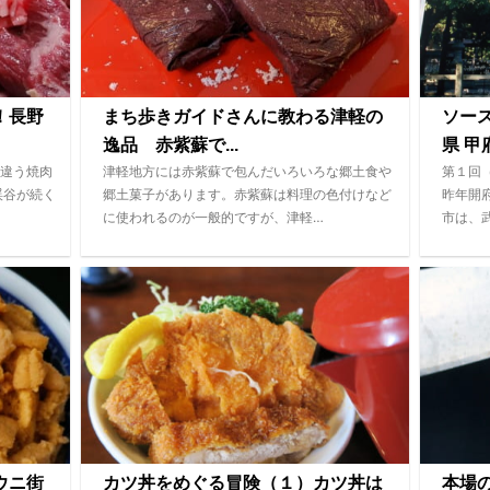
！長野
まち歩きガイドさんに教わる津軽の
ソー
逸品 赤紫蘇で...
県 甲府
違う焼肉
津軽地方には赤紫蘇で包んだいろいろな郷土食や
第１回
渓谷が続く
郷土菓子があります。赤紫蘇は料理の色付けなど
昨年開
に使われるのが一般的ですが、津軽…
市は、
ウニ街
カツ丼をめぐる冒険（１）カツ丼は
本場