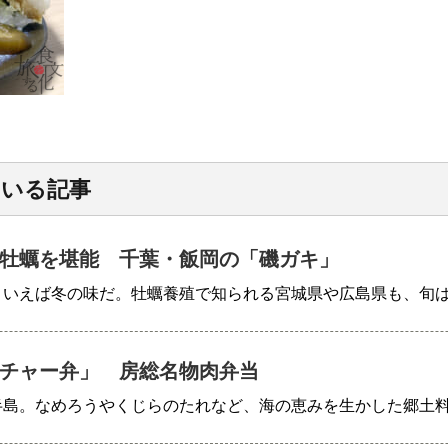
ている記事
牡蠣を堪能 千葉・飯岡の「磯ガキ」
といえば冬の味だ。牡蠣養殖で知られる宮城県や広島県も、旬
チャー弁」 房総名物肉弁当
半島。なめろうやくじらのたれなど、海の恵みを生かした郷土