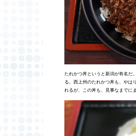
たれかつ丼というと新潟が有名だ
る。西上州のたれかつ丼も、やは
れるが、この丼も、見事なまでに