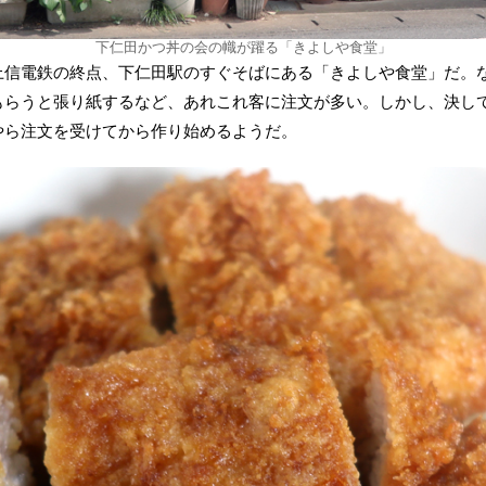
下仁田かつ丼の会の幟が躍る「きよしや食堂」
上信電鉄の終点、下仁田駅のすぐそばにある「きよしや食堂」だ。
もらうと張り紙するなど、あれこれ客に注文が多い。しかし、決し
やら注文を受けてから作り始めるようだ。