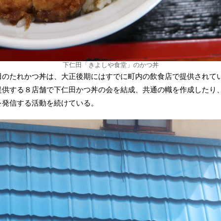
下仁田「きよしや食堂」のかつ丼
田のたれかつ丼は、大正後期にはすでに町内の飲食店で提供されて
提供する８店舗で下仁田かつ丼の会を結成、共通の幟を作成したり
を発信する活動を続けている。