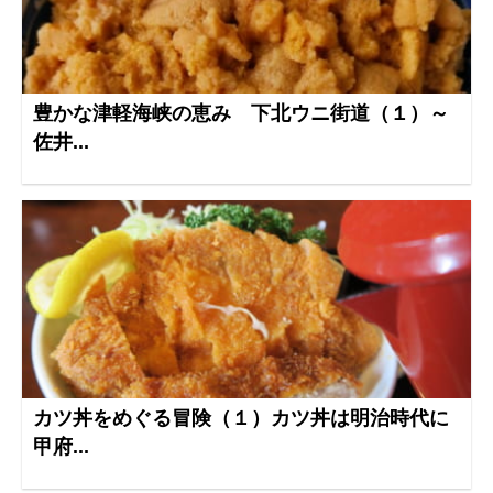
豊かな津軽海峡の恵み 下北ウニ街道（１）～
佐井...
カツ丼をめぐる冒険（１）カツ丼は明治時代に
甲府...