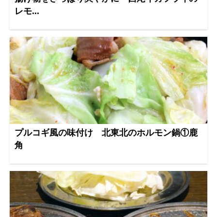
レモ...
プルコギ風の味付け 北東北のホルモン鍋①鹿
角