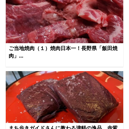
ご当地焼肉（１）焼肉日本一！長野県「飯田焼
肉」...
まち歩きガイドさんに教わる津軽の逸品 赤紫