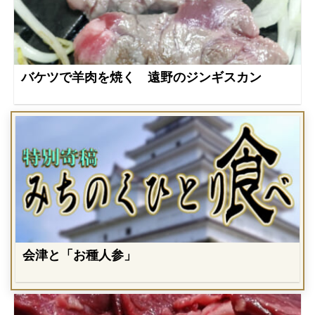
バケツで羊肉を焼く 遠野のジンギスカン
会津と「お種人参」