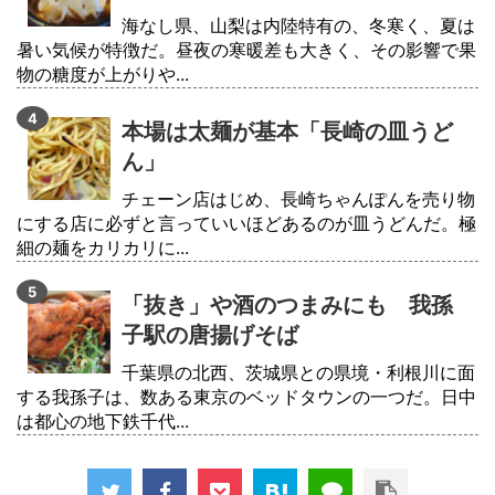
海なし県、山梨は内陸特有の、冬寒く、夏は
暑い気候が特徴だ。昼夜の寒暖差も大きく、その影響で果
物の糖度が上がりや...
本場は太麺が基本「長崎の皿うど
ん」
チェーン店はじめ、長崎ちゃんぽんを売り物
にする店に必ずと言っていいほどあるのが皿うどんだ。極
細の麺をカリカリに...
「抜き」や酒のつまみにも 我孫
子駅の唐揚げそば
千葉県の北西、茨城県との県境・利根川に面
する我孫子は、数ある東京のベッドタウンの一つだ。日中
は都心の地下鉄千代...