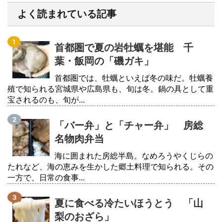
よく読まれている記事
首都圏で夏の岩牡蠣を堪能 千
葉・飯岡の「磯ガキ」
首都圏では、牡蠣といえば冬の味だ。牡蠣養
殖で知られる宮城県や広島県も、旬は冬。鍋の具として重
宝されるのも、旬が...
「バー弁」と「チャー弁」 房総
名物肉弁当
海に囲まれた房総半島。なめろうやくじらの
たれなど、海の恵みを生かした郷土料理で知られる。その
一方で、日常の食事...
夏に食べる冷たいほうとう 「山
梨のおざら」