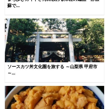
蘇で...
ソースカツ丼文化圏を旅する ～山梨県 甲府市
～...