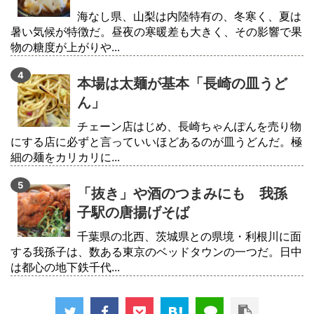
海なし県、山梨は内陸特有の、冬寒く、夏は
暑い気候が特徴だ。昼夜の寒暖差も大きく、その影響で果
物の糖度が上がりや...
本場は太麺が基本「長崎の皿うど
ん」
チェーン店はじめ、長崎ちゃんぽんを売り物
にする店に必ずと言っていいほどあるのが皿うどんだ。極
細の麺をカリカリに...
「抜き」や酒のつまみにも 我孫
子駅の唐揚げそば
千葉県の北西、茨城県との県境・利根川に面
する我孫子は、数ある東京のベッドタウンの一つだ。日中
は都心の地下鉄千代...