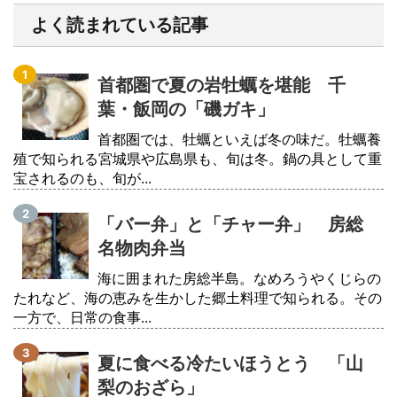
よく読まれている記事
首都圏で夏の岩牡蠣を堪能 千
葉・飯岡の「磯ガキ」
首都圏では、牡蠣といえば冬の味だ。牡蠣養
殖で知られる宮城県や広島県も、旬は冬。鍋の具として重
宝されるのも、旬が...
「バー弁」と「チャー弁」 房総
名物肉弁当
海に囲まれた房総半島。なめろうやくじらの
たれなど、海の恵みを生かした郷土料理で知られる。その
一方で、日常の食事...
夏に食べる冷たいほうとう 「山
梨のおざら」