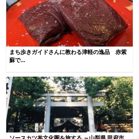
まち歩きガイドさんに教わる津軽の逸品 赤紫
蘇で...
ソースカツ丼文化圏を旅する ～山梨県 甲府市