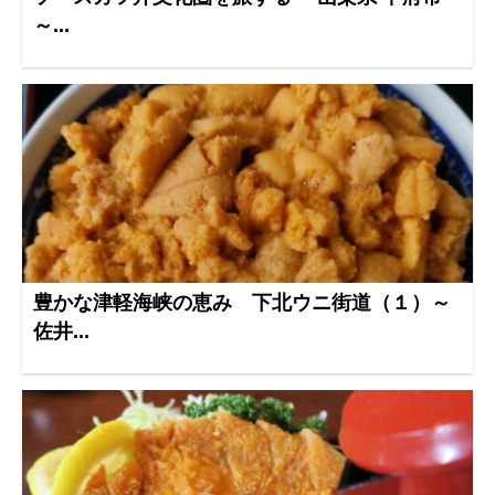
～...
豊かな津軽海峡の恵み 下北ウニ街道（１）～
佐井...