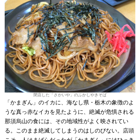
閉店した「さかいや」のふかしやきそば
「かまぎん」のイカに、海なし県・栃木の象徴のよ
うな真っ赤なイカを見たように、絶滅が危惧される
那須烏山の食には、その地域性がよく映されてい
る。このまま絶滅してしまうのはしのびない。店頭
こそ、人はまばらだったが「かまぎん」にはひっき