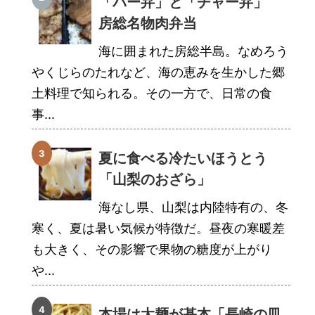
「バー弁」と「チャー弁」
房総名物肉弁当
海に囲まれた房総半島。なめろう
やくじらのたれなど、海の恵みを生かした郷
土料理で知られる。その一方で、日常の食
事...
夏に食べる冷たいほうとう
「山梨のおざら」
海なし県、山梨は内陸特有の、冬
寒く、夏は暑い気候が特徴だ。昼夜の寒暖差
も大きく、その影響で果物の糖度が上がり
や...
本場は太麺が基本「長崎の皿