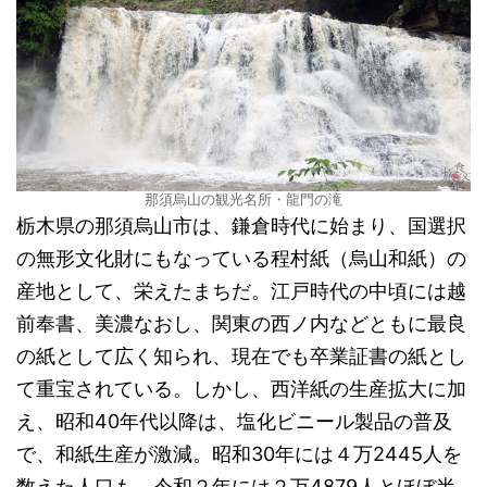
那須烏山の観光名所・龍門の滝
栃木県の那須烏山市は、鎌倉時代に始まり、国選択
の無形文化財にもなっている程村紙（烏山和紙）の
産地として、栄えたまちだ。江戸時代の中頃には越
前奉書、美濃なおし、関東の西ノ内などともに最良
の紙として広く知られ、現在でも卒業証書の紙とし
て重宝されている。しかし、西洋紙の生産拡大に加
え、昭和40年代以降は、塩化ビニール製品の普及
で、和紙生産が激減。昭和30年には４万2445人を
数えた人口も、令和２年には２万4879人とほぼ半