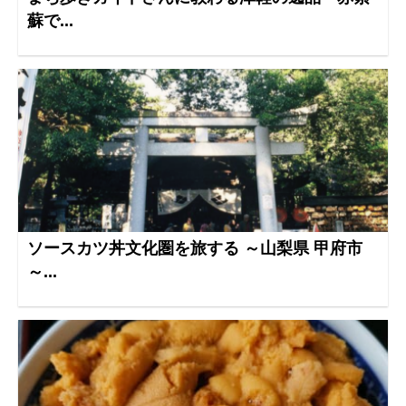
蘇で...
ソースカツ丼文化圏を旅する ～山梨県 甲府市
～...