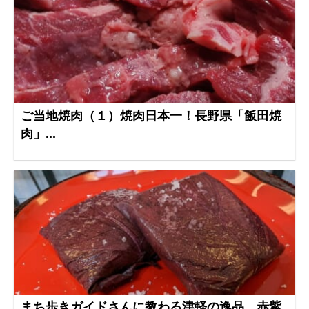
ご当地焼肉（１）焼肉日本一！長野県「飯田焼
肉」...
まち歩きガイドさんに教わる津軽の逸品 赤紫