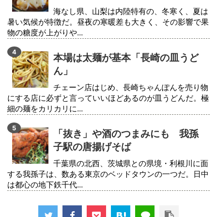
海なし県、山梨は内陸特有の、冬寒く、夏は
暑い気候が特徴だ。昼夜の寒暖差も大きく、その影響で果
物の糖度が上がりや...
本場は太麺が基本「長崎の皿うど
ん」
チェーン店はじめ、長崎ちゃんぽんを売り物
にする店に必ずと言っていいほどあるのが皿うどんだ。極
細の麺をカリカリに...
「抜き」や酒のつまみにも 我孫
子駅の唐揚げそば
千葉県の北西、茨城県との県境・利根川に面
する我孫子は、数ある東京のベッドタウンの一つだ。日中
は都心の地下鉄千代...