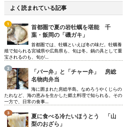
よく読まれている記事
首都圏で夏の岩牡蠣を堪能 千
葉・飯岡の「磯ガキ」
首都圏では、牡蠣といえば冬の味だ。牡蠣養
殖で知られる宮城県や広島県も、旬は冬。鍋の具として重
宝されるのも、旬が...
「バー弁」と「チャー弁」 房総
名物肉弁当
海に囲まれた房総半島。なめろうやくじらの
たれなど、海の恵みを生かした郷土料理で知られる。その
一方で、日常の食事...
夏に食べる冷たいほうとう 「山
梨のおざら」