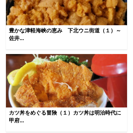
豊かな津軽海峡の恵み 下北ウニ街道（１）～
佐井...
カツ丼をめぐる冒険（１）カツ丼は明治時代に
甲府...