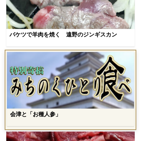
バケツで羊肉を焼く 遠野のジンギスカン
会津と「お種人参」