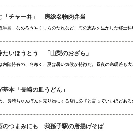
と「チャー弁」 房総名物肉弁当
総半島。なめろうやくじらのたれなど、海の恵みを生かした郷土料
冷たいほうとう 「山梨のおざら」
は内陸特有の、冬寒く、夏は暑い気候が特徴だ。昼夜の寒暖差も大
が基本「長崎の皿うどん」
め、長崎ちゃんぽんを売り物にする店に必ずと言っていいほどある
酒のつまみにも 我孫子駅の唐揚げそば