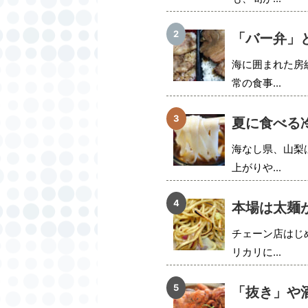
「バー弁」
海に囲まれた房
常の食事...
夏に食べる
海なし県、山梨
上がりや...
本場は太麺
チェーン店はじ
リカリに...
「抜き」や