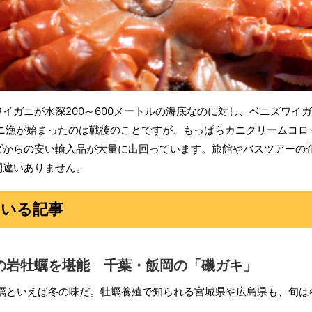
ガニが水深200～600メートルの海底なのに対し、ベニズワイガニ
ガニ漁が始まったのは戦後のことですが、もっぱらカニクリームコロ
ダからの安い輸入品が大量に出回っています。旅館やバスツアーの
間違いありません。
ている記事
の岩牡蠣を堪能 千葉・飯岡の「磯ガキ」
蠣といえば冬の味だ。牡蠣養殖で知られる宮城県や広島県も、旬は