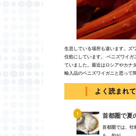
生息している場所も違います。ズワイ
住処にしています。 ベニズワイ
ていました。最近はロシアやカナ
輸入品のベニズワイガニと思って
よく読まれ
首都圏で夏
首都圏では、牡
も、旬が...