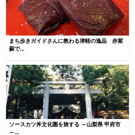
まち歩きガイドさんに教わる津軽の逸品 赤紫
蘇で...
ソースカツ丼文化圏を旅する ～山梨県 甲府市
～...