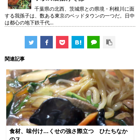
千葉県の北西、茨城県との県境・利根川に面
する我孫子は、数ある東京のベッドタウンの一つだ。日中
は都心の地下鉄千代...
関連記事
食材、味付け…くせの強さ際立つ ひたちなか
のス...