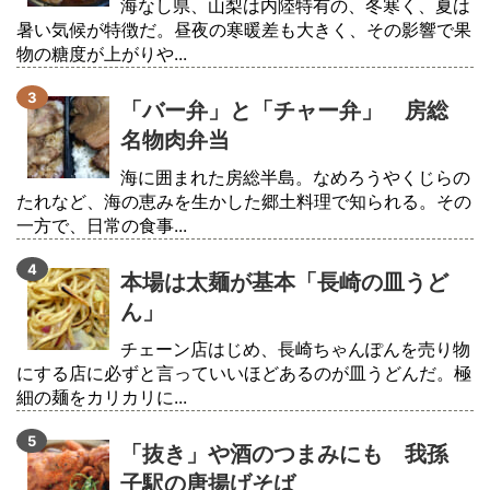
海なし県、山梨は内陸特有の、冬寒く、夏は
暑い気候が特徴だ。昼夜の寒暖差も大きく、その影響で果
物の糖度が上がりや...
「バー弁」と「チャー弁」 房総
名物肉弁当
海に囲まれた房総半島。なめろうやくじらの
たれなど、海の恵みを生かした郷土料理で知られる。その
一方で、日常の食事...
本場は太麺が基本「長崎の皿うど
ん」
チェーン店はじめ、長崎ちゃんぽんを売り物
にする店に必ずと言っていいほどあるのが皿うどんだ。極
細の麺をカリカリに...
「抜き」や酒のつまみにも 我孫
子駅の唐揚げそば