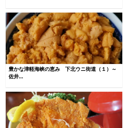
豊かな津軽海峡の恵み 下北ウニ街道（１）～
佐井...