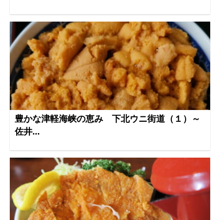
豊かな津軽海峡の恵み 下北ウニ街道（１）～
佐井...