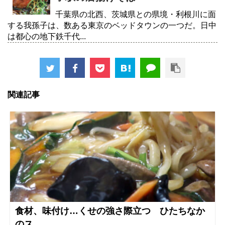
千葉県の北西、茨城県との県境・利根川に面
する我孫子は、数ある東京のベッドタウンの一つだ。日中
は都心の地下鉄千代...
関連記事
食材、味付け…くせの強さ際立つ ひたちなか
のス...