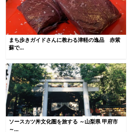
まち歩きガイドさんに教わる津軽の逸品 赤紫
蘇で...
ソースカツ丼文化圏を旅する ～山梨県 甲府市
～...