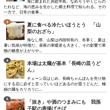
海に囲まれた房総半島。なめろうやくじらの
たれなど、海の恵みを生かした郷土料理で知られる。その
一方で、日常の食事...
夏に食べる冷たいほうとう 「山
梨のおざら」
海なし県、山梨は内陸特有の、冬寒く、夏は
暑い気候が特徴だ。昼夜の寒暖差も大きく、その影響で果
物の糖度が上がりや...
本場は太麺が基本「長崎の皿うど
ん」
チェーン店はじめ、長崎ちゃんぽんを売り物
にする店に必ずと言っていいほどあるのが皿うどんだ。極
細の麺をカリカリに...
「抜き」や酒のつまみにも 我孫
子駅の唐揚げそば