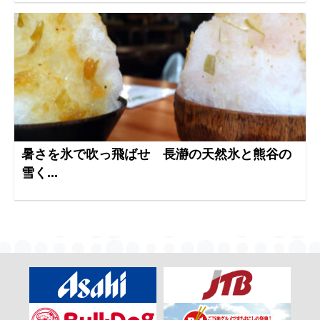
暑さを氷で吹っ飛ばせ 長瀞の天然氷と熊谷の
雪く...