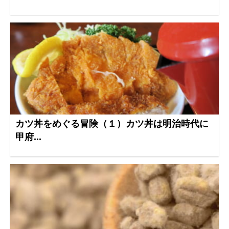
カツ丼をめぐる冒険（１）カツ丼は明治時代に
甲府...