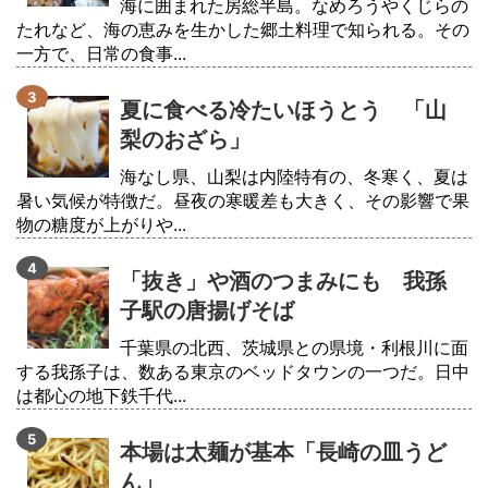
海に囲まれた房総半島。なめろうやくじらの
たれなど、海の恵みを生かした郷土料理で知られる。その
一方で、日常の食事...
夏に食べる冷たいほうとう 「山
梨のおざら」
海なし県、山梨は内陸特有の、冬寒く、夏は
暑い気候が特徴だ。昼夜の寒暖差も大きく、その影響で果
物の糖度が上がりや...
「抜き」や酒のつまみにも 我孫
子駅の唐揚げそば
千葉県の北西、茨城県との県境・利根川に面
する我孫子は、数ある東京のベッドタウンの一つだ。日中
は都心の地下鉄千代...
本場は太麺が基本「長崎の皿うど
ん」