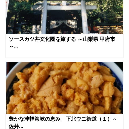
ソースカツ丼文化圏を旅する ～山梨県 甲府市
～...
豊かな津軽海峡の恵み 下北ウニ街道（１）～
佐井...