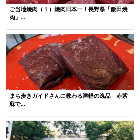
ご当地焼肉（１）焼肉日本一！長野県「飯田焼
肉」...
まち歩きガイドさんに教わる津軽の逸品 赤紫
蘇で...