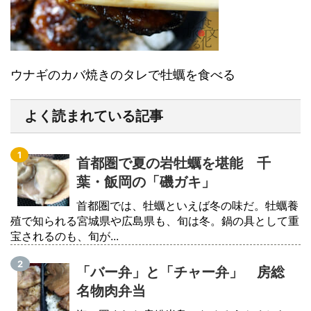
ウナギのカバ焼きのタレで牡蠣を食べる
よく読まれている記事
首都圏で夏の岩牡蠣を堪能 千
葉・飯岡の「磯ガキ」
首都圏では、牡蠣といえば冬の味だ。牡蠣養
殖で知られる宮城県や広島県も、旬は冬。鍋の具として重
宝されるのも、旬が...
「バー弁」と「チャー弁」 房総
名物肉弁当