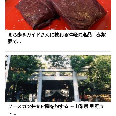
まち歩きガイドさんに教わる津軽の逸品 赤紫
蘇で...
ソースカツ丼文化圏を旅する ～山梨県 甲府市
～...