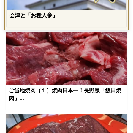
会津と「お種人参」
ご当地焼肉（１）焼肉日本一！長野県「飯田焼
肉」...