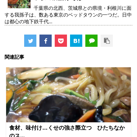
千葉県の北西、茨城県との県境・利根川に面
する我孫子は、数ある東京のベッドタウンの一つだ。日中
は都心の地下鉄千代...
関連記事
食材、味付け…くせの強さ際立つ ひたちなか
のス...