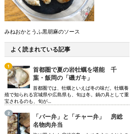
みねおかとうふ黒胡麻のソース
よく読まれている記事
首都圏で夏の岩牡蠣を堪能 千
葉・飯岡の「磯ガキ」
首都圏では、牡蠣といえば冬の味だ。牡蠣養
殖で知られる宮城県や広島県も、旬は冬。鍋の具として重
宝されるのも、旬が...
「バー弁」と「チャー弁」 房総
名物肉弁当