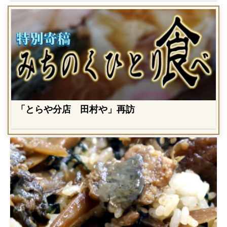
「とらや分店 田村や」再訪