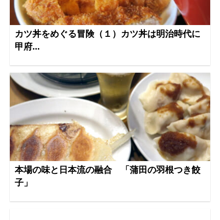
カツ丼をめぐる冒険（１）カツ丼は明治時代に
甲府...
本場の味と日本流の融合 「蒲田の羽根つき餃
子」