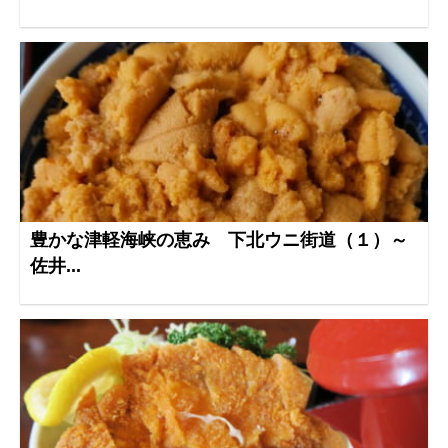
豊かな津軽海峡の恵み 下北ウニ街道（１）～
佐井...