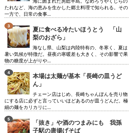
海に囲まれた房総半島。なめろうやくじらの
たれなど、海の恵みを生かした郷土料理で知られる。その
一方で、日常の食事...
夏に食べる冷たいほうとう 「山
梨のおざら」
海なし県、山梨は内陸特有の、冬寒く、夏は
暑い気候が特徴だ。昼夜の寒暖差も大きく、その影響で果
物の糖度が上がりや...
本場は太麺が基本「長崎の皿うど
ん」
チェーン店はじめ、長崎ちゃんぽんを売り物
にする店に必ずと言っていいほどあるのが皿うどんだ。極
細の麺をカリカリに...
「抜き」や酒のつまみにも 我孫
子駅の唐揚げそば