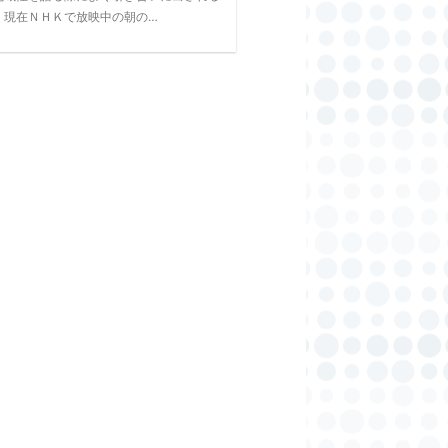
。現在ＮＨＫで放映中の朝の…