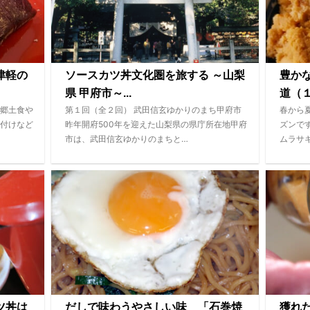
津軽の
ソースカツ丼文化圏を旅する ～山梨
豊か
県 甲府市～...
道（１
郷土食や
第１回（全２回） 武田信玄ゆかりのまち甲府市
春から
付けなど
昨年開府500年を迎えた山梨県の県庁所在地甲府
ズンで
市は、武田信玄ゆかりのまちと…
ムラサ
ツ丼は
だしで味わうやさしい味 「石巻焼
獲れ