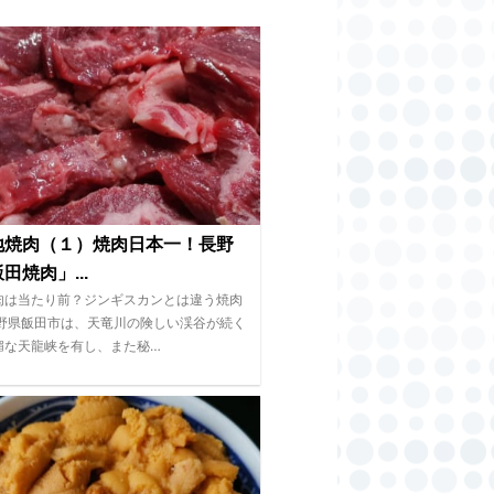
地焼肉（１）焼肉日本一！長野
田焼肉」...
肉は当たり前？ジンギスカンとは違う焼肉
長野県飯田市は、天竜川の険しい渓谷が続く
媚な天龍峡を有し、また秘…