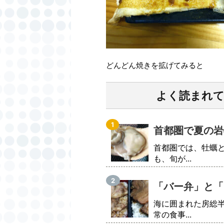
どんどん焼きを拡げてみると
よく読まれ
首都圏で夏の岩
首都圏では、牡蠣
も、旬が...
「バー弁」と「
海に囲まれた房総
常の食事...