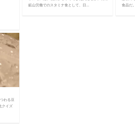
鉱山労働でのスタミナ食として、日…
食品だ
つわる豆
化クイズ