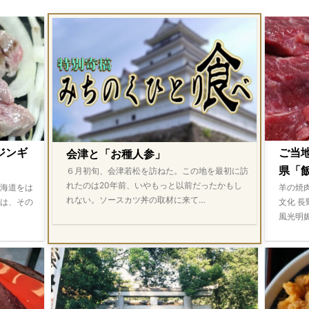
ジンギ
ご当
会津と「お種人参」
県「飯
６月初旬、会津若松を訪ねた。この地を最初に訪
れたのは20年前、いやもっと以前だったかもし
海道をは
羊の焼
れない。ソースカツ丼の取材に来て…
は、その
文化 
風光明