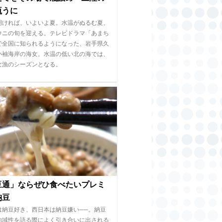
瓶うに
明ければ、いよいよ夏。水温がぬるむ夏、
ウニの旬を迎える。テレビドラマ「あまち
で全国に知られるようになった、岩手県久
小袖海岸の海女。水温の低い北の海では、
女漁のシーズンとなる。
豆通」ならぜひ食べたいプレミ
納豆
は納豆好き、西日本は納豆嫌い──。納豆
地域性を語る際によく引き合いに出される