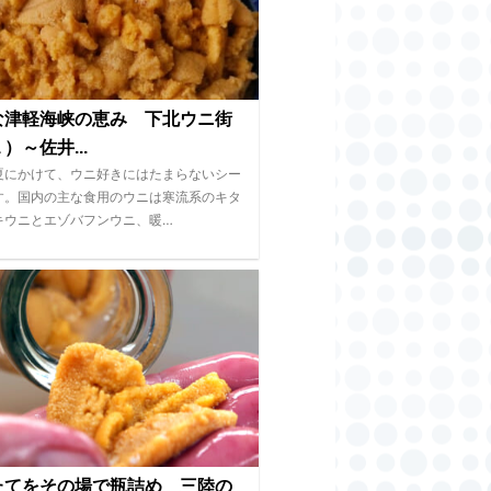
な津軽海峡の恵み 下北ウニ街
）～佐井...
夏にかけて、ウニ好きにはたまらないシー
す。国内の主な食用のウニは寒流系のキタ
キウニとエゾバフンウニ、暖…
たてをその場で瓶詰め 三陸の