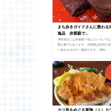
まち歩きガイドさんに教わる
逸品 赤紫蘇で...
津軽地方には赤紫蘇で包んだいろいろな
郷土菓子があります。赤紫蘇は料理の色
に使われるのが一般的ですが、津軽…
カツ丼をめぐる冒険（１）カ