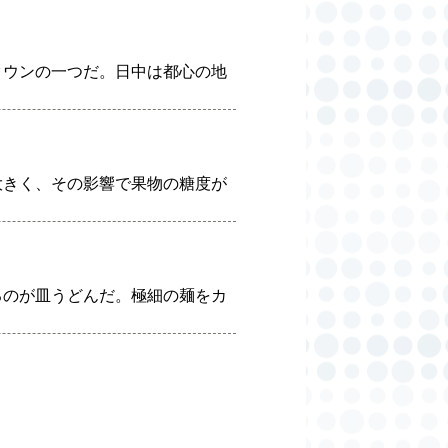
タウンの一つだ。日中は都心の地
大きく、その影響で果物の糖度が
るのが皿うどんだ。極細の麺をカ