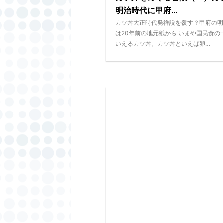
明治時代に甲府...
カツ丼大正時代発祥説を覆す？甲府の明
は20年前の地元紙から いまや国民食の
いえるカツ丼。カツ丼といえば卵…