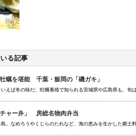
ている記事
牡蠣を堪能 千葉・飯岡の「磯ガキ」
といえば冬の味だ。牡蠣養殖で知られる宮城県や広島県も、旬
チャー弁」 房総名物肉弁当
半島。なめろうやくじらのたれなど、海の恵みを生かした郷土