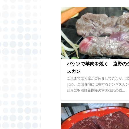
バケツで羊肉を焼く 遠野の
スカン
これまでに何度かご紹介してきたが、北
じめ、全国各地に点在するジンギスカン
背景に明治維新以降の富国強兵の政…