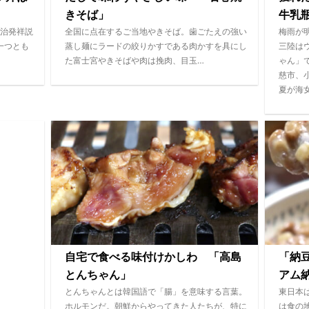
きそば」
牛乳
治発祥説
全国に点在するご当地やきそば。歯ごたえの強い
梅雨が
一つとも
蒸し麺にラードの絞りかすである肉かすを具にし
三陸は
た富士宮やきそばや肉は挽肉、目玉…
ゃん」
慈市、
夏が海
自宅で食べる味付けかしわ 「高島
「納
とんちゃん」
アム
とんちゃんとは韓国語で「腸」を意味する言葉。
東日本
ホルモンだ。朝鮮からやってきた人たちが、特に
は食の