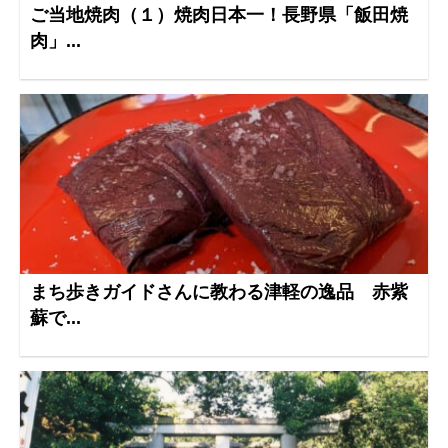
ご当地焼肉（１）焼肉日本一！長野県「飯田焼
肉」...
まち歩きガイドさんに教わる津軽の逸品 赤紫
蘇で...