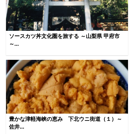
ソースカツ丼文化圏を旅する ～山梨県 甲府市
～...
豊かな津軽海峡の恵み 下北ウニ街道（１）～
佐井...