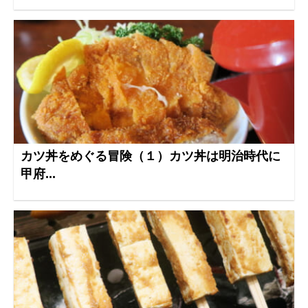
カツ丼をめぐる冒険（１）カツ丼は明治時代に
甲府...