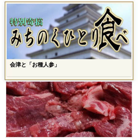
会津と「お種人参」