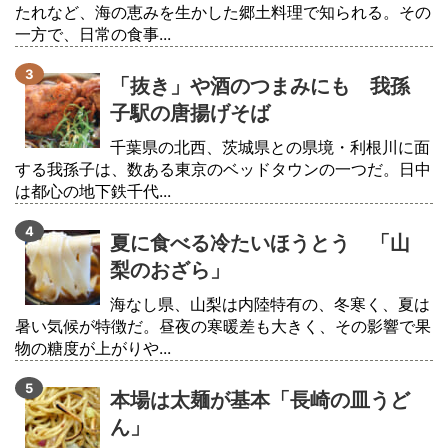
たれなど、海の恵みを生かした郷土料理で知られる。その
一方で、日常の食事...
「抜き」や酒のつまみにも 我孫
子駅の唐揚げそば
千葉県の北西、茨城県との県境・利根川に面
する我孫子は、数ある東京のベッドタウンの一つだ。日中
は都心の地下鉄千代...
夏に食べる冷たいほうとう 「山
梨のおざら」
海なし県、山梨は内陸特有の、冬寒く、夏は
暑い気候が特徴だ。昼夜の寒暖差も大きく、その影響で果
物の糖度が上がりや...
本場は太麺が基本「長崎の皿うど
ん」