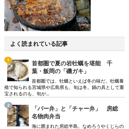
よく読まれている記事
首都圏で夏の岩牡蠣を堪能 千
葉・飯岡の「磯ガキ」
首都圏では、牡蠣といえば冬の味だ。牡蠣養
殖で知られる宮城県や広島県も、旬は冬。鍋の具として重
宝されるのも、旬が...
「バー弁」と「チャー弁」 房総
名物肉弁当
海に囲まれた房総半島。なめろうやくじらの