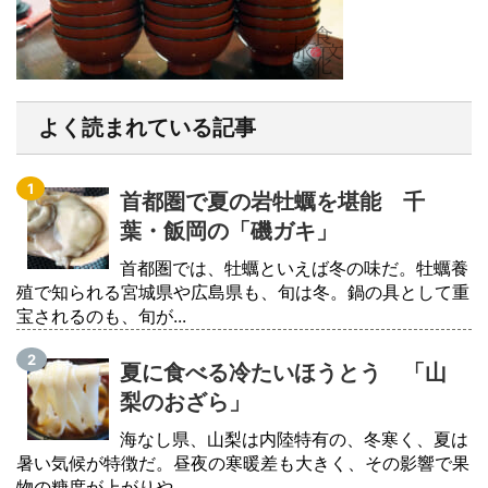
よく読まれている記事
首都圏で夏の岩牡蠣を堪能 千
葉・飯岡の「磯ガキ」
首都圏では、牡蠣といえば冬の味だ。牡蠣養
殖で知られる宮城県や広島県も、旬は冬。鍋の具として重
宝されるのも、旬が...
夏に食べる冷たいほうとう 「山
梨のおざら」
海なし県、山梨は内陸特有の、冬寒く、夏は
暑い気候が特徴だ。昼夜の寒暖差も大きく、その影響で果
物の糖度が上がりや...