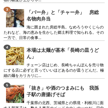
「バー弁」と「チャー弁」 房総
名物肉弁当
海に囲まれた房総半島。なめろうやくじらの
たれなど、海の恵みを生かした郷土料理で知られる。その
一方で、日常の食事...
本場は太麺が基本「長崎の皿うど
ん」
チェーン店はじめ、長崎ちゃんぽんを売り物
にする店に必ずと言っていいほどあるのが皿うどんだ。極
細の麺をカリカリに...
「抜き」や酒のつまみにも 我孫
子駅の唐揚げそば
千葉県の北西、茨城県との県境・利根川に面