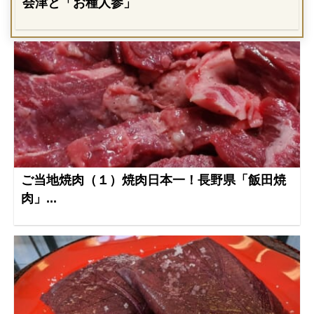
会津と「お種人参」
ご当地焼肉（１）焼肉日本一！長野県「飯田焼
肉」...