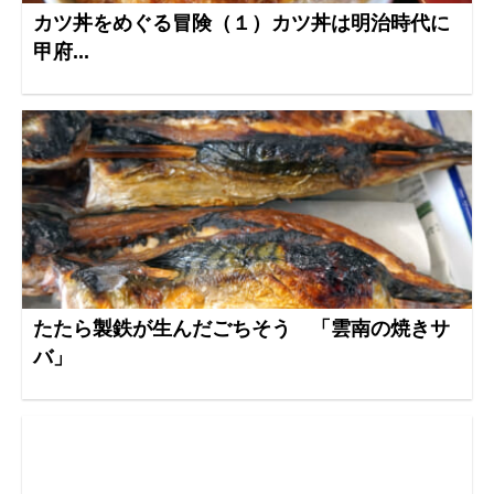
カツ丼をめぐる冒険（１）カツ丼は明治時代に
甲府...
たたら製鉄が生んだごちそう 「雲南の焼きサ
バ」