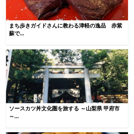
まち歩きガイドさんに教わる津軽の逸品 赤紫
蘇で...
ソースカツ丼文化圏を旅する ～山梨県 甲府市
～...