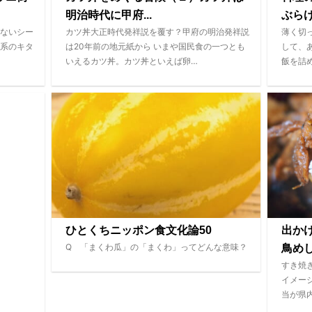
明治時代に甲府...
ぶら
ないシー
カツ丼大正時代発祥説を覆す？甲府の明治発祥説
薄く切
系のキタ
は20年前の地元紙から いまや国民食の一つとも
して、
いえるカツ丼。カツ丼といえば卵…
飯を詰
ひとくちニッポン食文化論50
出か
Q 「まくわ瓜」の「まくわ」ってどんな意味？
鳥めし
すき焼
イメー
当が県