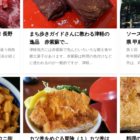
！長野
まち歩きガイドさんに教わる津軽の
ソー
逸品 赤紫蘇で...
県 甲府
違う焼肉
津軽地方には赤紫蘇で包んだいろいろな郷土食や
第１回
渓谷が続く
郷土菓子があります。赤紫蘇は料理の色付けなど
昨年開
に使われるのが一般的ですが、津軽…
市は、
ウニ街
カツ丼をめぐる冒険（１）カツ丼は
料理