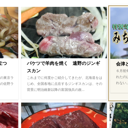
際立つ
バケツで羊肉を焼く 遠野のジンギ
会津
スカン
６月初
れたの
の東京ラ
これまでに何度かご紹介してきたが、北海道をは
れない
の佐野ラ
じめ、全国各地に点在するジンギスカンは、その
背景に明治維新以降の富国強兵の政…