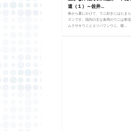
道（１）～佐井...
春から夏にかけて、ウニ好きにはたまら
ズンです。国内の主な食用のウニは寒流
ムラサキウニとエゾバフンウニ、暖…