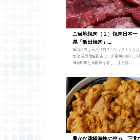
ご当地焼肉（１）焼肉日本一
県「飯田焼肉」...
羊の焼肉は当たり前？ジンギスカンとは
文化 長野県飯田市は、天竜川の険しい
風光明媚な天龍峡を有し、また秘…
豊かな津軽海峡の恵み 下北