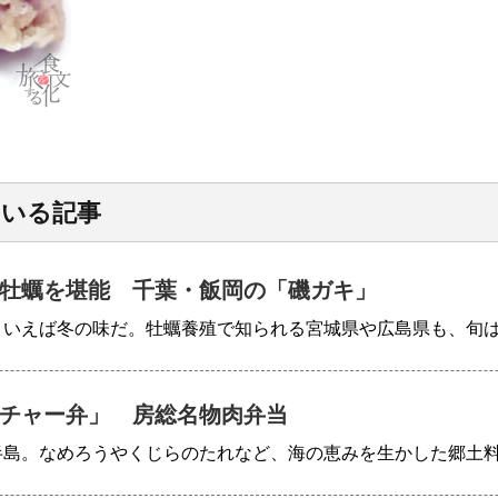
ている記事
牡蠣を堪能 千葉・飯岡の「磯ガキ」
といえば冬の味だ。牡蠣養殖で知られる宮城県や広島県も、旬
チャー弁」 房総名物肉弁当
半島。なめろうやくじらのたれなど、海の恵みを生かした郷土