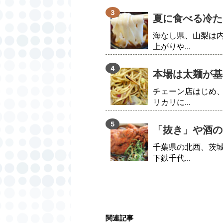
夏に食べる冷た
海なし県、山梨は
上がりや...
本場は太麺が基
チェーン店はじめ
リカリに...
「抜き」や酒の
千葉県の北西、茨
下鉄千代...
関連記事