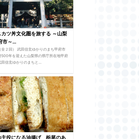
スカツ丼文化圏を旅する ～山梨
市～...
（全２回） 武田信玄ゆかりのまち甲府市
府500年を迎えた山梨県の県庁所在地甲府
武田信玄ゆかりのまちと…
の主役になる油揚げ 栃尾のあ