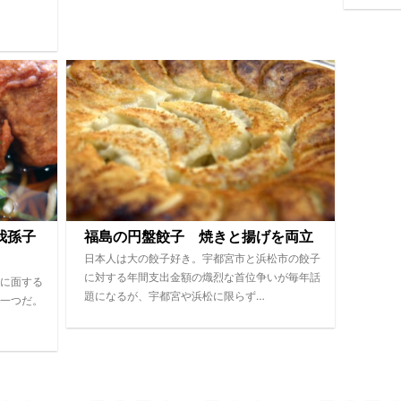
我孫子
福島の円盤餃子 焼きと揚げを両立
日本人は大の餃子好き。宇都宮市と浜松市の餃子
に対する年間支出金額の熾烈な首位争いが毎年話
に面する
題になるが、宇都宮や浜松に限らず…
一つだ。