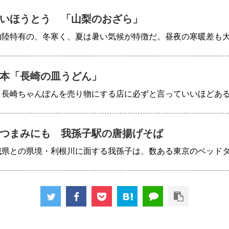
いほうとう 「山梨のおざら」
内陸特有の、冬寒く、夏は暑い気候が特徴だ。昼夜の寒暖差も
本「長崎の皿うどん」
、長崎ちゃんぽんを売り物にする店に必ずと言っていいほどあ
つまみにも 我孫子駅の唐揚げそば
城県との県境・利根川に面する我孫子は、数ある東京のベッド