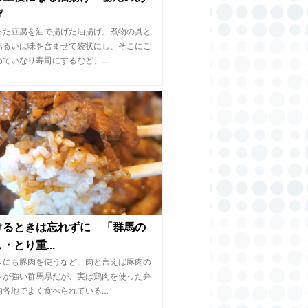
げ
った豆腐を油で揚げた油揚げ。煮物の具と
あるいは味を含ませて袋状にし、そこにご
めていなり寿司にするなど、…
けるときは忘れずに 「群馬の
・とり重...
きにも豚肉を使うなど、肉と言えば豚肉の
ジが強い群馬県だが、実は鶏肉を使った弁
内各地でよく食べられている…