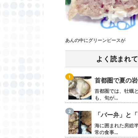
あんの中にグリーンピースが
よく読まれ
首都圏で夏の岩
首都圏では、牡蠣
も、旬が...
「バー弁」と「
海に囲まれた房総
常の食事...