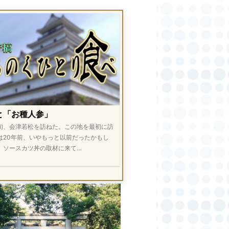
と「お種人参」
旬、会津若松を訪ねた。この地を最初に訪
は20年前、いやもっと以前だったかもし
。ソースカツ丼の取材に来て…