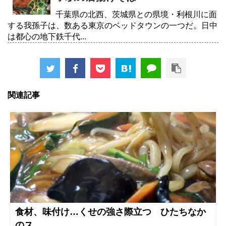
千葉県の北西、茨城県との県境・利根川に面
する我孫子は、数ある東京のベッドタウンの一つだ。日中
は都心の地下鉄千代...
関連記事
食材、味付け…くせの強さ際立つ ひたちなか
のス...