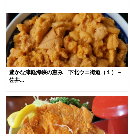
豊かな津軽海峡の恵み 下北ウニ街道（１）～
佐井...