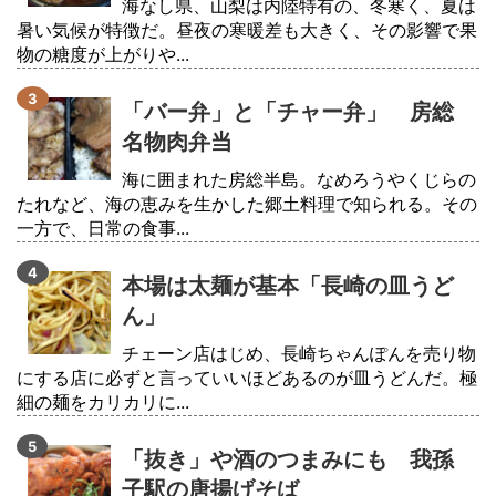
海なし県、山梨は内陸特有の、冬寒く、夏は
暑い気候が特徴だ。昼夜の寒暖差も大きく、その影響で果
物の糖度が上がりや...
「バー弁」と「チャー弁」 房総
名物肉弁当
海に囲まれた房総半島。なめろうやくじらの
たれなど、海の恵みを生かした郷土料理で知られる。その
一方で、日常の食事...
本場は太麺が基本「長崎の皿うど
ん」
チェーン店はじめ、長崎ちゃんぽんを売り物
にする店に必ずと言っていいほどあるのが皿うどんだ。極
細の麺をカリカリに...
「抜き」や酒のつまみにも 我孫
子駅の唐揚げそば