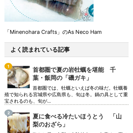
「Minenohara Crafts」のAs Neco Ham
よく読まれている記事
首都圏で夏の岩牡蠣を堪能 千
葉・飯岡の「磯ガキ」
首都圏では、牡蠣といえば冬の味だ。牡蠣養
殖で知られる宮城県や広島県も、旬は冬。鍋の具として重
宝されるのも、旬が...
夏に食べる冷たいほうとう 「山
梨のおざら」