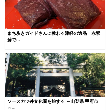
まち歩きガイドさんに教わる津軽の逸品 赤紫
蘇で...
ソースカツ丼文化圏を旅する ～山梨県 甲府市
～...