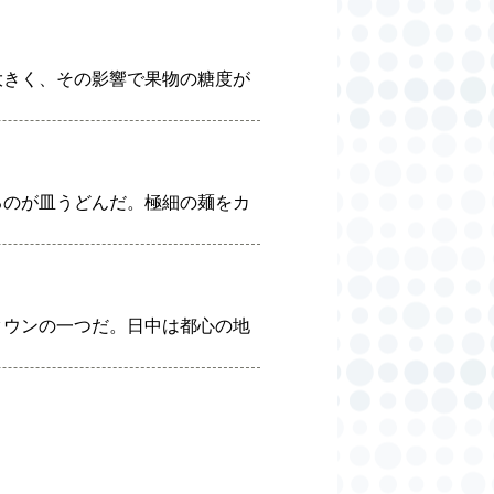
大きく、その影響で果物の糖度が
るのが皿うどんだ。極細の麺をカ
タウンの一つだ。日中は都心の地