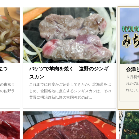
際立つ
バケツで羊肉を焼く 遠野のジンギ
会津
スカン
６月初
れたの
の東京ラ
これまでに何度かご紹介してきたが、北海道をは
れない
の佐野ラ
じめ、全国各地に点在するジンギスカンは、その
背景に明治維新以降の富国強兵の政…