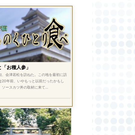
と「お種人参」
旬、会津若松を訪ねた。この地を最初に訪
は20年前、いやもっと以前だったかもし
。ソースカツ丼の取材に来て…