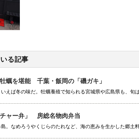
ている記事
牡蠣を堪能 千葉・飯岡の「磯ガキ」
といえば冬の味だ。牡蠣養殖で知られる宮城県や広島県も、旬
チャー弁」 房総名物肉弁当
半島。なめろうやくじらのたれなど、海の恵みを生かした郷土