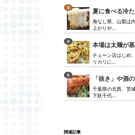
夏に食べる冷た
海なし県、山梨は
上がりや...
本場は太麺が基
チェーン店はじめ
リカリに...
「抜き」や酒の
千葉県の北西、茨
下鉄千代...
関連記事