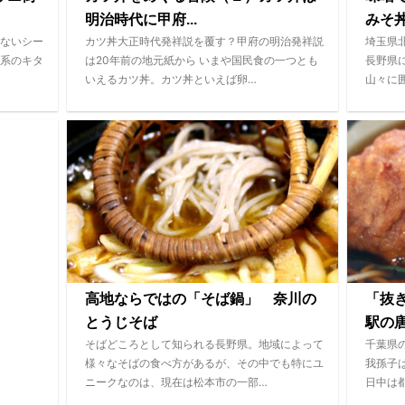
明治時代に甲府...
みそ
ないシー
カツ丼大正時代発祥説を覆す？甲府の明治発祥説
埼玉県
系のキタ
は20年前の地元紙から いまや国民食の一つとも
長野県
いえるカツ丼。カツ丼といえば卵…
山々に
高地ならではの「そば鍋」 奈川の
「抜
とうじそば
駅の
そばどころとして知られる長野県。地域によって
千葉県
様々なそばの食べ方があるが、その中でも特にユ
我孫子
ニークなのは、現在は松本市の一部…
日中は