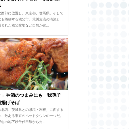
丼
北西部に位置し、東京都、群馬県、そして
にも隣接する秩父市。荒川支流の清流と
囲まれた秩父盆地など自然が豊…
き」や酒のつまみにも 我孫子
唐揚げそば
の北西、茨城県との県境・利根川に面する
は、数ある東京のベッドタウンの一つだ。
都心の地下鉄千代田線から走…