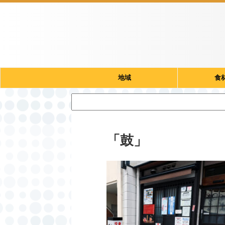
地域
食
「鼓」