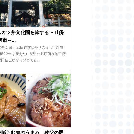
スカツ丼文化圏を旅する ～山梨
市～...
（全２回） 武田信玄ゆかりのまち甲府市
府500年を迎えた山梨県の県庁所在地甲府
武田信玄ゆかりのまちと…
で膨らむ肉のうまみ 秩父の豚