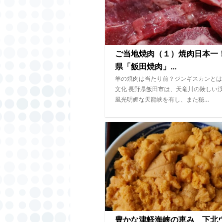
ご当地焼肉（１）焼肉日本一
県「飯田焼肉」...
羊の焼肉は当たり前？ジンギスカンとは
文化 長野県飯田市は、天竜川の険しい
風光明媚な天龍峡を有し、また秘…
豊かな津軽海峡の恵み 下北