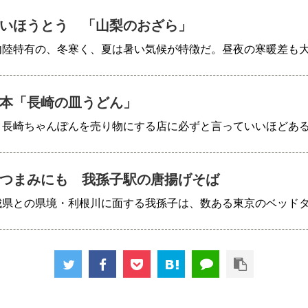
いほうとう 「山梨のおざら」
内陸特有の、冬寒く、夏は暑い気候が特徴だ。昼夜の寒暖差も
本「長崎の皿うどん」
、長崎ちゃんぽんを売り物にする店に必ずと言っていいほどあ
つまみにも 我孫子駅の唐揚げそば
城県との県境・利根川に面する我孫子は、数ある東京のベッド