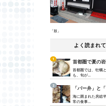
「鼓」
よく読まれ
首都圏で夏の岩
首都圏では、牡蠣
も、旬が...
「バー弁」と「
海に囲まれた房総
常の食事...