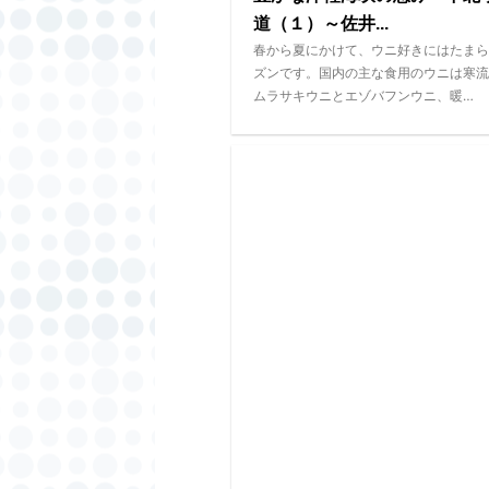
道（１）～佐井...
春から夏にかけて、ウニ好きにはたまら
ズンです。国内の主な食用のウニは寒流
ムラサキウニとエゾバフンウニ、暖…