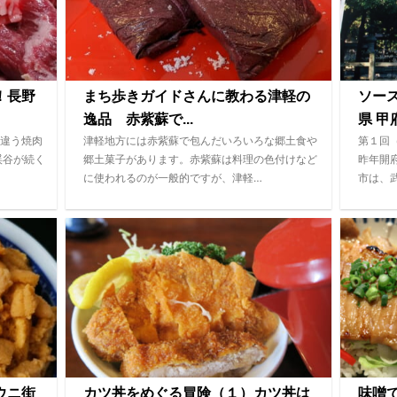
！長野
まち歩きガイドさんに教わる津軽の
ソー
逸品 赤紫蘇で...
県 甲府
違う焼肉
津軽地方には赤紫蘇で包んだいろいろな郷土食や
第１回
渓谷が続く
郷土菓子があります。赤紫蘇は料理の色付けなど
昨年開
に使われるのが一般的ですが、津軽…
市は、
ウニ街
カツ丼をめぐる冒険（１）カツ丼は
味噌