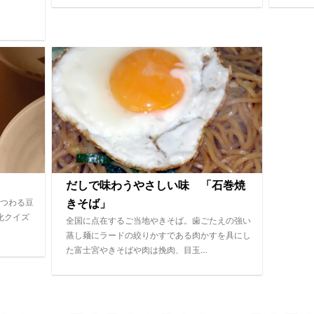
だしで味わうやさしい味 「石巻焼
つわる豆
きそば」
化クイズ
全国に点在するご当地やきそば。歯ごたえの強い
蒸し麺にラードの絞りかすである肉かすを具にし
た富士宮やきそばや肉は挽肉、目玉…