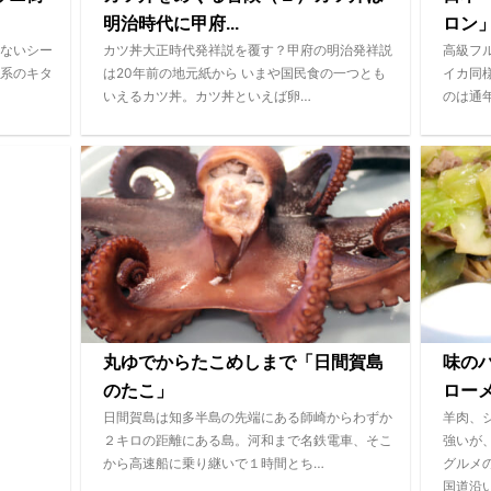
明治時代に甲府...
ロン
ないシー
カツ丼大正時代発祥説を覆す？甲府の明治発祥説
高級フ
系のキタ
は20年前の地元紙から いまや国民食の一つとも
イカ同
いえるカツ丼。カツ丼といえば卵…
のは通
丸ゆでからたこめしまで「日間賀島
味の
のたこ」
ロー
日間賀島は知多半島の先端にある師崎からわずか
羊肉、
２キロの距離にある島。河和まで名鉄電車、そこ
強いが
から高速船に乗り継いで１時間とち…
グルメ
国道沿