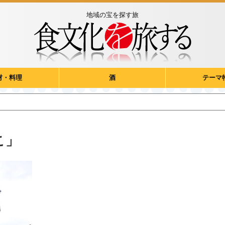
地域の宝を探す旅
材・料理
酒
テーマ
こ」