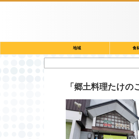
地域
食
「郷土料理たけの