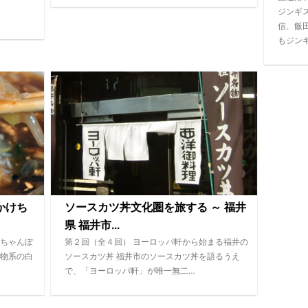
ジンギ
信、飯
もジン
かけち
ソースカツ丼文化圏を旅する ～ 福井
県 福井市...
ちゃんぽ
第２回（全４回） ヨーロッパ軒から始まる福井の
物系の白
ソースカツ丼 福井市のソースカツ丼を語るうえ
で、「ヨーロッパ軒」が唯一無二…