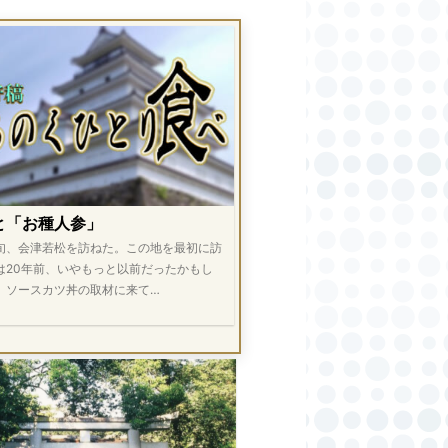
と「お種人参」
旬、会津若松を訪ねた。この地を最初に訪
は20年前、いやもっと以前だったかもし
。ソースカツ丼の取材に来て…