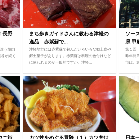
！長野
まち歩きガイドさんに教わる津軽の
ソー
逸品 赤紫蘇で...
県 甲府
違う焼肉
津軽地方には赤紫蘇で包んだいろいろな郷土食や
第１回
渓谷が続く
郷土菓子があります。赤紫蘇は料理の色付けなど
昨年開
に使われるのが一般的ですが、津軽…
市は、
ウニ街
カツ丼をめぐる冒険（１）カツ丼は
日本