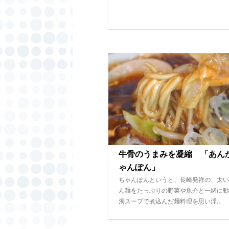
牛骨のうまみを凝縮 「あん
ゃんぽん」
ちゃんぽんというと、長崎発祥の、太い
ん麺をたっぷりの野菜や魚介と一緒に動
濁スープで煮込んだ麺料理を思い浮…