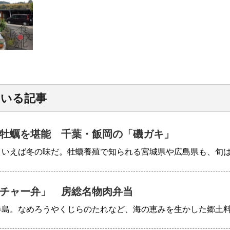
ている記事
牡蠣を堪能 千葉・飯岡の「磯ガキ」
といえば冬の味だ。牡蠣養殖で知られる宮城県や広島県も、旬
チャー弁」 房総名物肉弁当
半島。なめろうやくじらのたれなど、海の恵みを生かした郷土