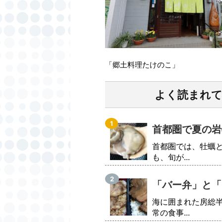
「郷土料理たけのこ」
よく読まれ
首都圏で夏の岩
首都圏では、牡蠣
も、旬が...
「バー弁」と「
海に囲まれた房総
常の食事...