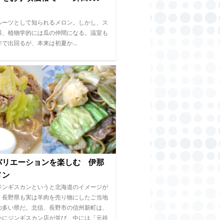
」
ルーツとして知られるメロン。しかし、ス
様、植物学的には瓜の仲間になる。温室も
年で出回るが、本来は初夏か…
バリエーションを楽しむ 伊那
メン
ジンギスカンというと北海道のイメージが
、長野県も実は羊肉を売り物にしたご当地
の多い県だ。北信、長野市の信州新町は、
いにジンギスカン店が並び、中には「元祖