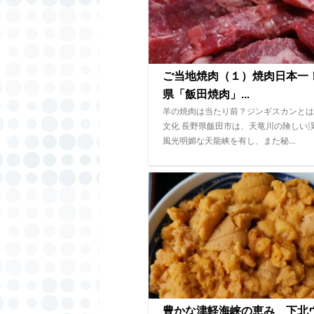
ご当地焼肉（１）焼肉日本一
県「飯田焼肉」...
羊の焼肉は当たり前？ジンギスカンとは
文化 長野県飯田市は、天竜川の険しい
風光明媚な天龍峡を有し、また秘…
豊かな津軽海峡の恵み 下北