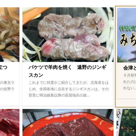
際立つ
バケツで羊肉を焼く 遠野のジンギ
会津
スカン
６月初
れたの
の東京ラ
これまでに何度かご紹介してきたが、北海道をは
れない
の佐野ラ
じめ、全国各地に点在するジンギスカンは、その
背景に明治維新以降の富国強兵の政…