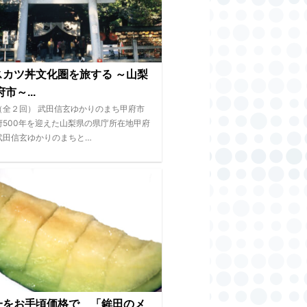
スカツ丼文化圏を旅する ～山梨
市～...
（全２回） 武田信玄ゆかりのまち甲府市
府500年を迎えた山梨県の県庁所在地甲府
武田信玄ゆかりのまちと…
一をお手頃価格で 「鉾田のメ