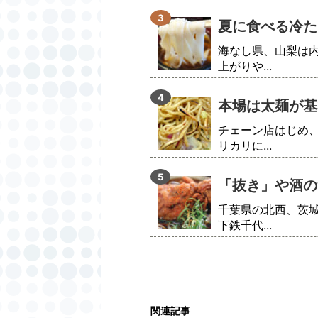
夏に食べる冷た
海なし県、山梨は
上がりや...
本場は太麺が基
チェーン店はじめ
リカリに...
「抜き」や酒の
千葉県の北西、茨
下鉄千代...
関連記事