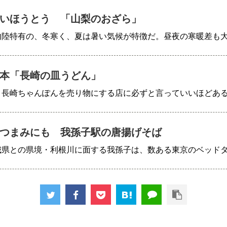
いほうとう 「山梨のおざら」
内陸特有の、冬寒く、夏は暑い気候が特徴だ。昼夜の寒暖差も
本「長崎の皿うどん」
、長崎ちゃんぽんを売り物にする店に必ずと言っていいほどあ
つまみにも 我孫子駅の唐揚げそば
城県との県境・利根川に面する我孫子は、数ある東京のベッド