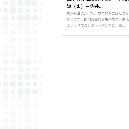
道（１）～佐井...
春から夏にかけて、ウニ好きにはたまら
ズンです。国内の主な食用のウニは寒流
ムラサキウニとエゾバフンウニ、暖…