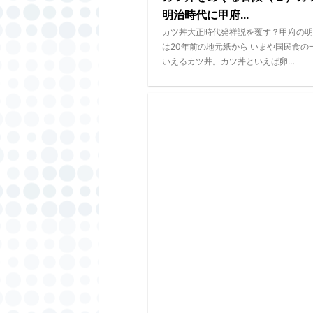
明治時代に甲府...
カツ丼大正時代発祥説を覆す？甲府の明
は20年前の地元紙から いまや国民食の
いえるカツ丼。カツ丼といえば卵…