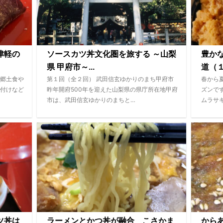
津軽の
ソースカツ丼文化圏を旅する ～山梨
豊か
県 甲府市～...
道（１
郷土食や
第１回（全２回） 武田信玄ゆかりのまち甲府市
春から
付けなど
昨年開府500年を迎えた山梨県の県庁所在地甲府
ズンで
市は、武田信玄ゆかりのまちと…
ムラサ
ツ丼は
ラーメンとかつ丼が融合 こさかま
から