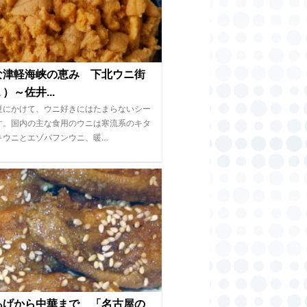
な津軽海峡の恵み 下北ウニ街
）～佐井...
夏にかけて、ウニ好きにはたまらないシー
す。国内の主な食用のウニは寒流系のキタ
キウニとエゾバフンウニ、暖…
あげから中華まで 「名古屋の