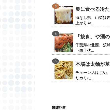
夏に食べる冷た
海なし県、山梨は
上がりや...
「抜き」や酒の
千葉県の北西、茨
下鉄千代...
本場は太麺が基
チェーン店はじめ
リカリに...
関連記事