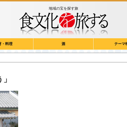
地域の宝を探す旅
材・料理
酒
テーマ
う」