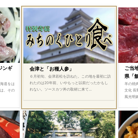
ジンギ
ご当
会津と「お種人参」
県「飯
６月初旬、会津若松を訪ねた。この地を最初に訪
れたのは20年前、いやもっと以前だったかもし
海道をは
羊の焼
れない。ソースカツ丼の取材に来て…
は、その
文化 
風光明