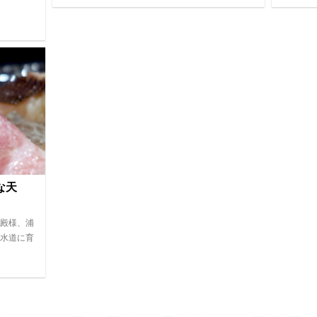
な天
殿様、浦
水道に育