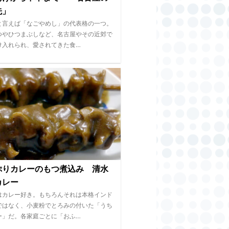
先」
と言えば「なごやめし」の代表格の一つ。
つやひつまぶしなど、名古屋やその近郊で
け入れられ、愛されてきた食…
ぷりカレーのもつ煮込み 清水
カレー
はカレー好き。もちろんそれは本格インド
ではなく、小麦粉でとろみの付いた「うち
ー」だ。各家庭ごとに「おふ…