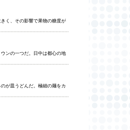
大きく、その影響で果物の糖度が
タウンの一つだ。日中は都心の地
るのが皿うどんだ。極細の麺をカ