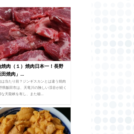
地焼肉（１）焼肉日本一！長野
田焼肉」...
肉は当たり前？ジンギスカンとは違う焼肉
長野県飯田市は、天竜川の険しい渓谷が続く
媚な天龍峡を有し、また秘…