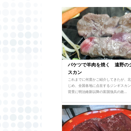
バケツで羊肉を焼く 遠野の
スカン
これまでに何度かご紹介してきたが、北
じめ、全国各地に点在するジンギスカン
背景に明治維新以降の富国強兵の政…