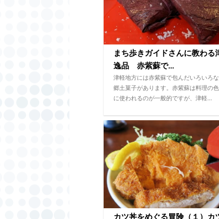
まち歩きガイドさんに教わる
逸品 赤紫蘇で...
津軽地方には赤紫蘇で包んだいろいろな
郷土菓子があります。赤紫蘇は料理の色
に使われるのが一般的ですが、津軽…
カツ丼をめぐる冒険（１）カ