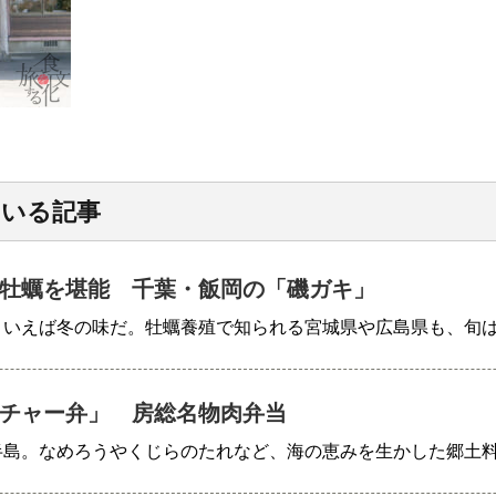
ている記事
牡蠣を堪能 千葉・飯岡の「磯ガキ」
といえば冬の味だ。牡蠣養殖で知られる宮城県や広島県も、旬
チャー弁」 房総名物肉弁当
半島。なめろうやくじらのたれなど、海の恵みを生かした郷土