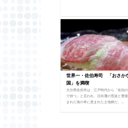
世界一・佐伯寿司 「おさか
国」を満喫
大分県佐伯市は、江戸時代から「佐伯の
で持つ」と言われ、日向灘の荒波と豊後
まれた海の幸に恵まれた土地柄だ。…