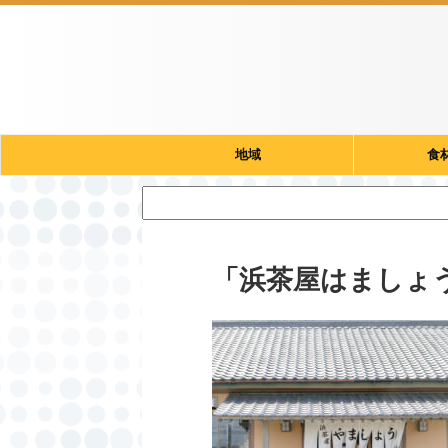
地域
食
「浜茶屋はましょ