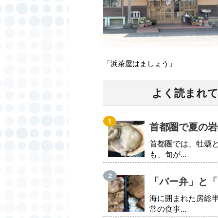
「浜茶屋はましょう」
よく読まれ
首都圏で夏の岩
首都圏では、牡蠣
も、旬が...
「バー弁」と「
海に囲まれた房総
常の食事...