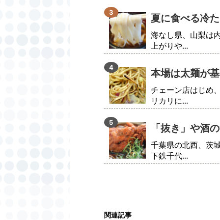
夏に食べる冷た
海なし県、山梨は
上がりや...
本場は太麺が基
チェーン店はじめ
リカリに...
「抜き」や酒の
千葉県の北西、茨
下鉄千代...
関連記事