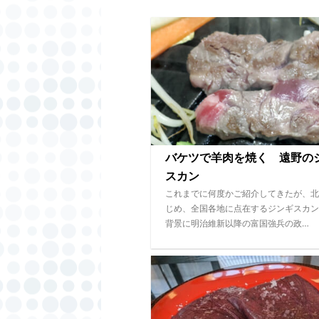
バケツで羊肉を焼く 遠野の
スカン
これまでに何度かご紹介してきたが、北
じめ、全国各地に点在するジンギスカン
背景に明治維新以降の富国強兵の政…