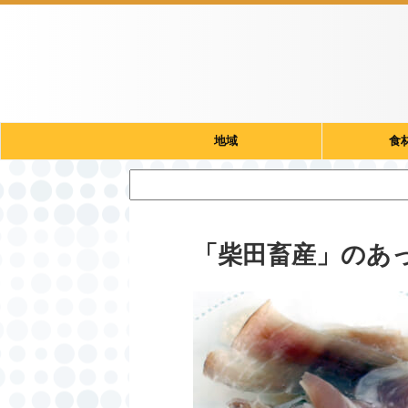
地域
食
「柴田畜産」のあ