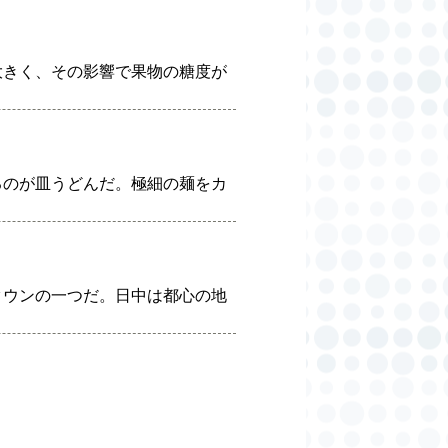
大きく、その影響で果物の糖度が
るのが皿うどんだ。極細の麺をカ
タウンの一つだ。日中は都心の地