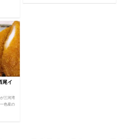
西尾イ
が三河湾
一色産の