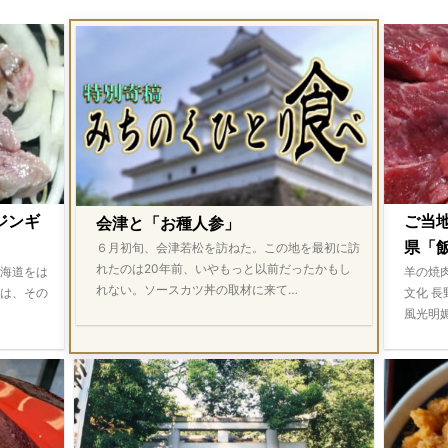
ジンギ
ご当
会津と「お種人参」
県「飯
６月初旬、会津若松を訪ねた。この地を最初に訪
れたのは20年前、いやもっと以前だったかもし
海道をは
羊の焼
れない。ソースカツ丼の取材に来て…
は、その
文化 
風光明