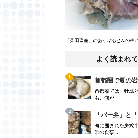
「柴田畜産」のあっぷるとんの生
よく読まれ
首都圏で夏の岩
首都圏では、牡蠣
も、旬が...
「バー弁」と「
海に囲まれた房総
常の食事...