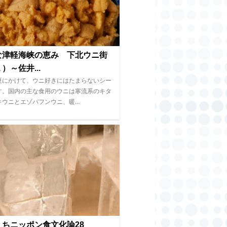
な津軽海峡の恵み 下北ウニ街
）～佐井...
夏にかけて、ウニ好きにはたまらないシー
す。国内の主な食用のウニは寒流系のキタ
キウニとエゾバフンウニ、暖…
くちニッポン食文化論28