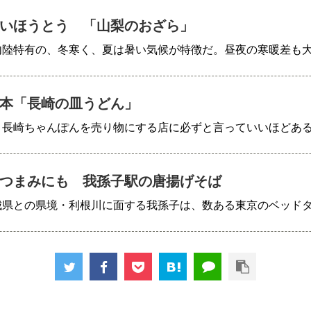
いほうとう 「山梨のおざら」
内陸特有の、冬寒く、夏は暑い気候が特徴だ。昼夜の寒暖差も
本「長崎の皿うどん」
、長崎ちゃんぽんを売り物にする店に必ずと言っていいほどあ
つまみにも 我孫子駅の唐揚げそば
城県との県境・利根川に面する我孫子は、数ある東京のベッド