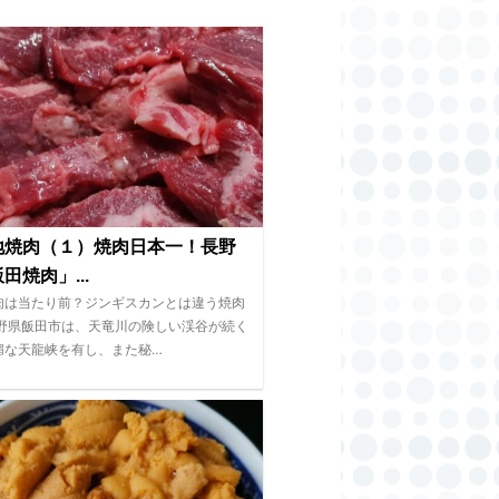
地焼肉（１）焼肉日本一！長野
田焼肉」...
肉は当たり前？ジンギスカンとは違う焼肉
長野県飯田市は、天竜川の険しい渓谷が続く
媚な天龍峡を有し、また秘…