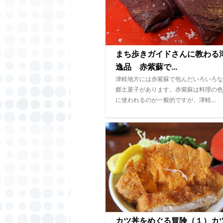
まち歩きガイドさんに教わる
逸品 赤紫蘇で...
津軽地方には赤紫蘇で包んだいろいろな
郷土菓子があります。赤紫蘇は料理の色
に使われるのが一般的ですが、津軽…
カツ丼をめぐる冒険（１）カ