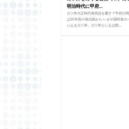
明治時代に甲府...
カツ丼大正時代発祥説を覆す？甲府の明
は20年前の地元紙から いまや国民食の
いえるカツ丼。カツ丼といえば卵…