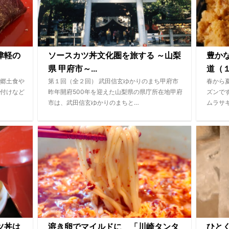
津軽の
ソースカツ丼文化圏を旅する ～山梨
豊か
県 甲府市～...
道（１
郷土食や
第１回（全２回） 武田信玄ゆかりのまち甲府市
春から
付けなど
昨年開府500年を迎えた山梨県の県庁所在地甲府
ズンで
市は、武田信玄ゆかりのまちと…
ムラサ
ツ丼は
溶き卵でマイルドに 「川崎タンタ
ひと