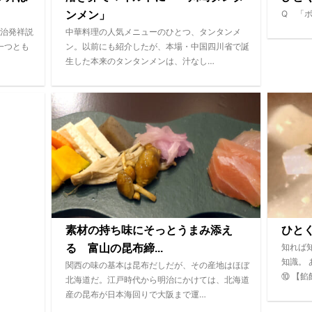
Q 「
ンメン」
治発祥説
中華料理の人気メニューのひとつ、タンタンメ
一つとも
ン。以前にも紹介したが、本場・中国四川省で誕
生した本来のタンタンメンは、汁なし…
素材の持ち味にそっとうまみ添え
ひと
知れば
る 富山の昆布締...
知識。
関西の味の基本は昆布だしだが、その産地はほぼ
⑩ 【餡
北海道だ。江戸時代から明治にかけては、北海道
産の昆布が日本海回りで大阪まで運…