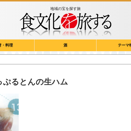
地域の宝を探す旅
材・料理
酒
テーマ
っぷるとんの生ハム