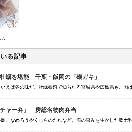
ハム
ている記事
牡蠣を堪能 千葉・飯岡の「磯ガキ」
といえば冬の味だ。牡蠣養殖で知られる宮城県や広島県も、旬
チャー弁」 房総名物肉弁当
半島。なめろうやくじらのたれなど、海の恵みを生かした郷土