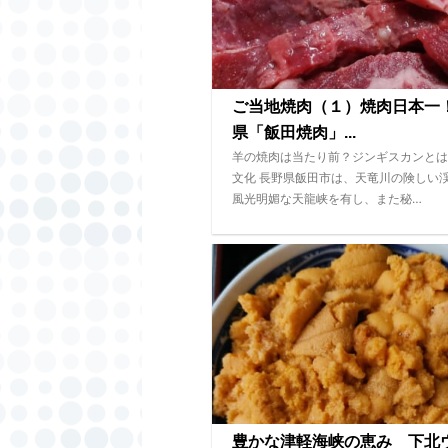
ご当地焼肉（１）焼肉日本一
県「飯田焼肉」...
羊の焼肉は当たり前？ジンギスカンとは
文化 長野県飯田市は、天竜川の険しい
風光明媚な天龍峡を有し、また秘…
豊かな津軽海峡の恵み 下北