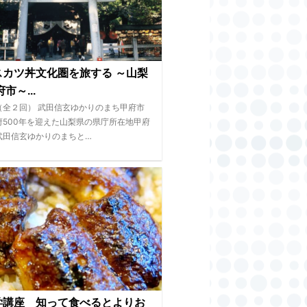
スカツ丼文化圏を旅する ～山梨
市～...
（全２回） 武田信玄ゆかりのまち甲府市
府500年を迎えた山梨県の県庁所在地甲府
武田信玄ゆかりのまちと…
学講座 知って食べるとよりお