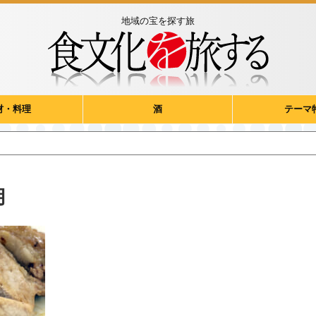
地域の宝を探す旅
材・料理
酒
テーマ
用