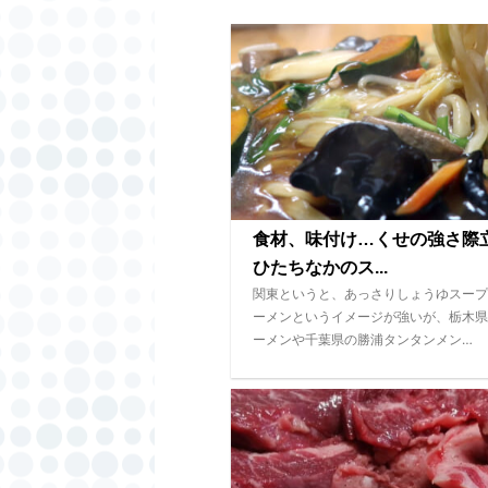
食材、味付け…くせの強さ
ひたちなかのス...
関東というと、あっさりしょうゆスープ
ーメンというイメージが強いが、栃木県
ーメンや千葉県の勝浦タンタンメン…