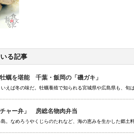
ている記事
牡蠣を堪能 千葉・飯岡の「磯ガキ」
といえば冬の味だ。牡蠣養殖で知られる宮城県や広島県も、旬
チャー弁」 房総名物肉弁当
半島。なめろうやくじらのたれなど、海の恵みを生かした郷土