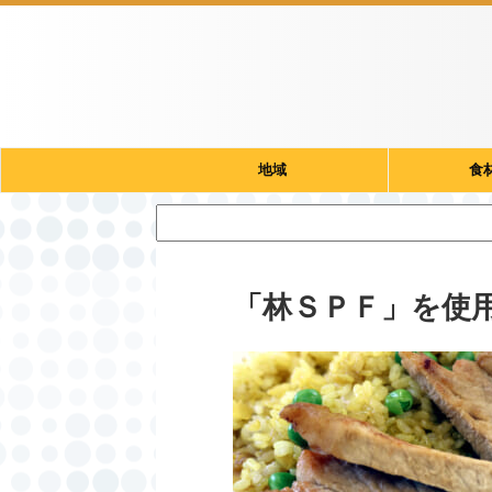
地域
食
「林ＳＰＦ」を使