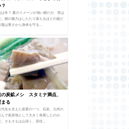
い？
旬は冬？ 夏のイメージが強い鰻だが、実は
だ。鰻の魅力はしたたり落ちるほどの脂だ
来脂は寒さから身体を守る…
道の炭鉱メシ スタミナ満点、
暖まる
近代化を支えた産業の一つ、石炭。九州の
並んで産炭地として大きく発展したのが、
だ。そもそもは山深く、居住…