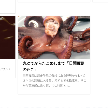
丸ゆでからたこめしまで「日間賀島
イワシ？
のたこ」
日間賀島は知多半島の先端にある師崎からわずか
２キロの距離にある島。河和まで名鉄電車、そこ
から高速船に乗り継いで１時間とち…