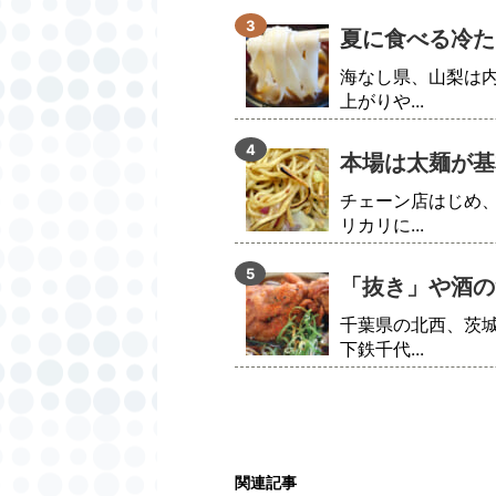
夏に食べる冷た
海なし県、山梨は
上がりや...
本場は太麺が基
チェーン店はじめ
リカリに...
「抜き」や酒の
千葉県の北西、茨
下鉄千代...
関連記事