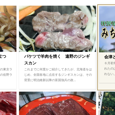
際立つ
バケツで羊肉を焼く 遠野のジンギ
会津
スカン
６月初
れたの
の東京ラ
これまでに何度かご紹介してきたが、北海道をは
れない
の佐野ラ
じめ、全国各地に点在するジンギスカンは、その
背景に明治維新以降の富国強兵の政…