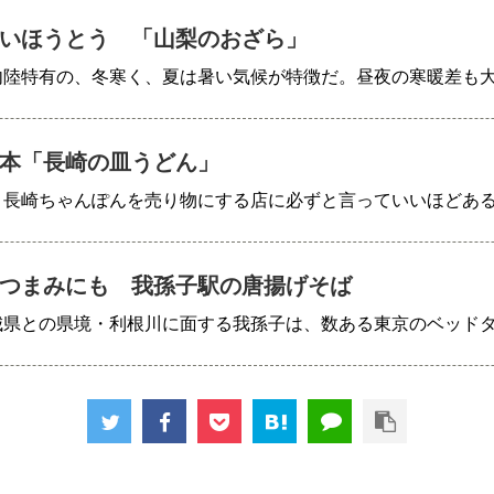
いほうとう 「山梨のおざら」
内陸特有の、冬寒く、夏は暑い気候が特徴だ。昼夜の寒暖差も
本「長崎の皿うどん」
、長崎ちゃんぽんを売り物にする店に必ずと言っていいほどあ
つまみにも 我孫子駅の唐揚げそば
城県との県境・利根川に面する我孫子は、数ある東京のベッド