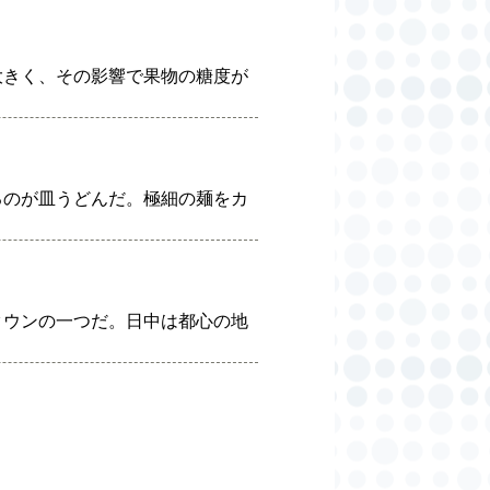
大きく、その影響で果物の糖度が
るのが皿うどんだ。極細の麺をカ
タウンの一つだ。日中は都心の地