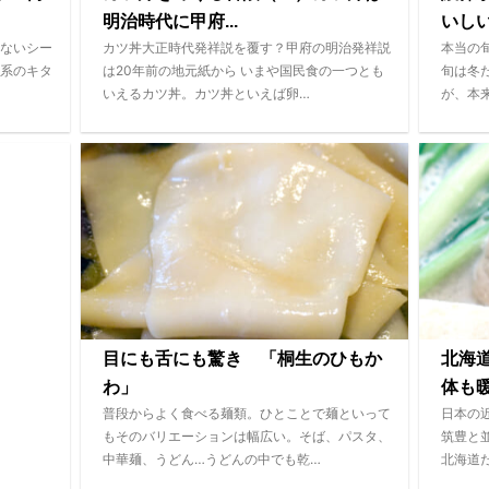
明治時代に甲府...
いし
ないシー
カツ丼大正時代発祥説を覆す？甲府の明治発祥説
本当の
系のキタ
は20年前の地元紙から いまや国民食の一つとも
旬は冬
いえるカツ丼。カツ丼といえば卵…
が、本
目にも舌にも驚き 「桐生のひもか
北海
わ」
体も
普段からよく食べる麺類。ひとことで麺といって
日本の
もそのバリエーションは幅広い。そば、パスタ、
筑豊と
中華麺、うどん…うどんの中でも乾…
北海道