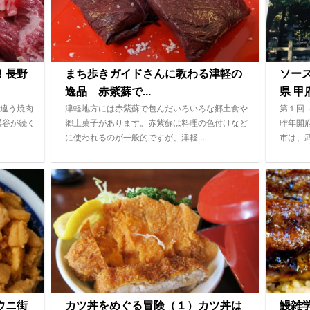
！長野
まち歩きガイドさんに教わる津軽の
ソー
逸品 赤紫蘇で...
県 甲府
違う焼肉
津軽地方には赤紫蘇で包んだいろいろな郷土食や
第１回
渓谷が続く
郷土菓子があります。赤紫蘇は料理の色付けなど
昨年開
に使われるのが一般的ですが、津軽…
市は、
ウニ街
カツ丼をめぐる冒険（１）カツ丼は
鰻雑