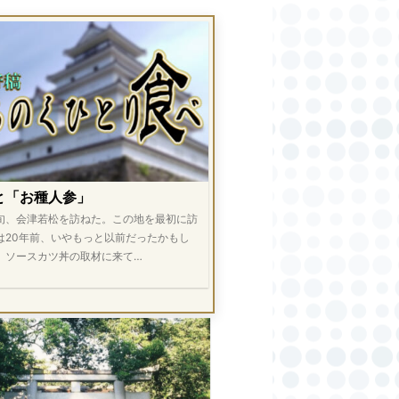
と「お種人参」
旬、会津若松を訪ねた。この地を最初に訪
は20年前、いやもっと以前だったかもし
。ソースカツ丼の取材に来て…