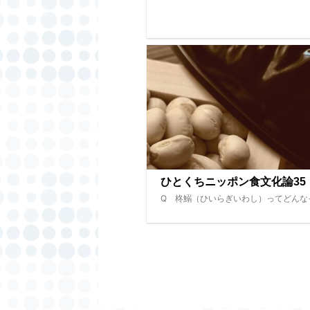
ひとくちニッポン食文化論35
Q 柊鰯（ひいらぎいわし）ってどんな