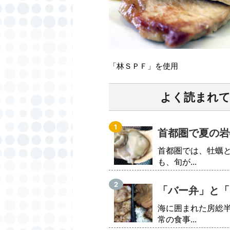
「林ＳＰＦ」を使用
よく読まれ
首都圏で夏の岩
首都圏では、牡蠣
も、旬が...
「バー弁」と「
海に囲まれた房総
常の食事...