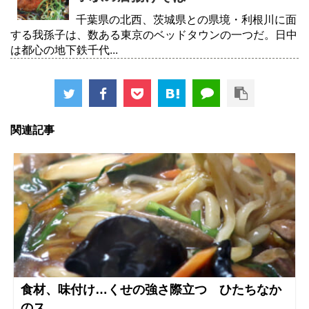
千葉県の北西、茨城県との県境・利根川に面
する我孫子は、数ある東京のベッドタウンの一つだ。日中
は都心の地下鉄千代...
関連記事
食材、味付け…くせの強さ際立つ ひたちなか
のス...