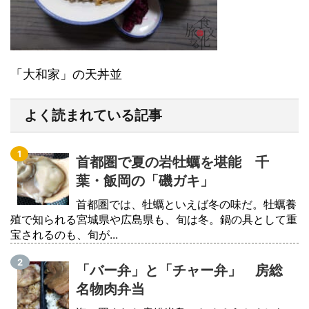
「大和家」の天丼並
よく読まれている記事
首都圏で夏の岩牡蠣を堪能 千
葉・飯岡の「磯ガキ」
首都圏では、牡蠣といえば冬の味だ。牡蠣養
殖で知られる宮城県や広島県も、旬は冬。鍋の具として重
宝されるのも、旬が...
「バー弁」と「チャー弁」 房総
名物肉弁当