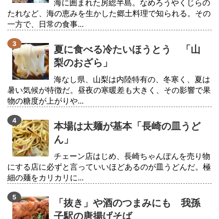
海に囲まれた房総半島。なめろうやくじらの
たれなど、海の恵みを生かした郷土料理で知られる。その
一方で、日常の食事...
夏に食べる冷たいほうとう 「山
梨のおざら」
海なし県、山梨は内陸特有の、冬寒く、夏は
暑い気候が特徴だ。昼夜の寒暖差も大きく、その影響で果
物の糖度が上がりや...
本場は太麺が基本「長崎の皿うど
ん」
チェーン店はじめ、長崎ちゃんぽんを売り物
にする店に必ずと言っていいほどあるのが皿うどんだ。極
細の麺をカリカリに...
「抜き」や酒のつまみにも 我孫
子駅の唐揚げそば