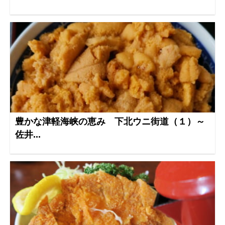
豊かな津軽海峡の恵み 下北ウニ街道（１）～
佐井...