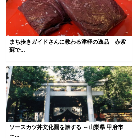
まち歩きガイドさんに教わる津軽の逸品 赤紫
蘇で...
ソースカツ丼文化圏を旅する ～山梨県 甲府市
～...