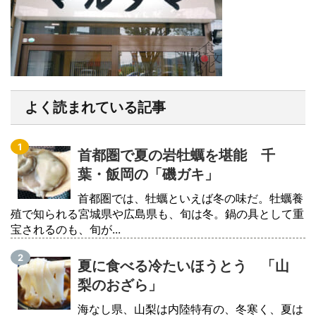
よく読まれている記事
首都圏で夏の岩牡蠣を堪能 千
葉・飯岡の「磯ガキ」
首都圏では、牡蠣といえば冬の味だ。牡蠣養
殖で知られる宮城県や広島県も、旬は冬。鍋の具として重
宝されるのも、旬が...
夏に食べる冷たいほうとう 「山
梨のおざら」
海なし県、山梨は内陸特有の、冬寒く、夏は