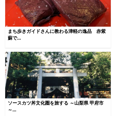
まち歩きガイドさんに教わる津軽の逸品 赤紫
蘇で...
ソースカツ丼文化圏を旅する ～山梨県 甲府市
～...