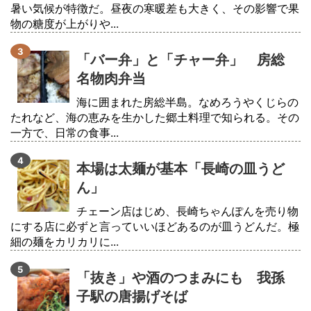
暑い気候が特徴だ。昼夜の寒暖差も大きく、その影響で果
物の糖度が上がりや...
「バー弁」と「チャー弁」 房総
名物肉弁当
海に囲まれた房総半島。なめろうやくじらの
たれなど、海の恵みを生かした郷土料理で知られる。その
一方で、日常の食事...
本場は太麺が基本「長崎の皿うど
ん」
チェーン店はじめ、長崎ちゃんぽんを売り物
にする店に必ずと言っていいほどあるのが皿うどんだ。極
細の麺をカリカリに...
「抜き」や酒のつまみにも 我孫
子駅の唐揚げそば