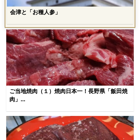
会津と「お種人参」
ご当地焼肉（１）焼肉日本一！長野県「飯田焼
肉」...