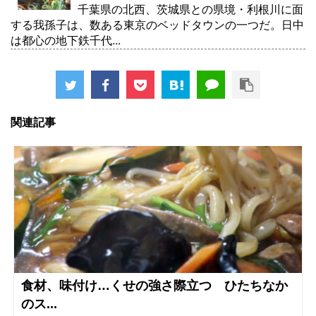
千葉県の北西、茨城県との県境・利根川に面
する我孫子は、数ある東京のベッドタウンの一つだ。日中
は都心の地下鉄千代...
関連記事
食材、味付け…くせの強さ際立つ ひたちなか
のス...