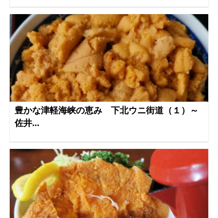
豊かな津軽海峡の恵み 下北ウニ街道（１）～
佐井...