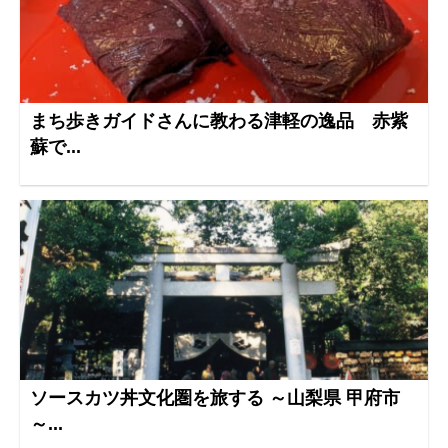
まち歩きガイドさんに教わる津軽の逸品 赤紫
蘇で...
ソースカツ丼文化圏を旅する ～山梨県 甲府市
～...