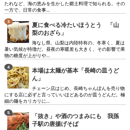
たれなど、海の恵みを生かした郷土料理で知られる。その
一方で、日常の食事...
夏に食べる冷たいほうとう 「山
梨のおざら」
海なし県、山梨は内陸特有の、冬寒く、夏は
暑い気候が特徴だ。昼夜の寒暖差も大きく、その影響で果
物の糖度が上がりや...
本場は太麺が基本「長崎の皿うど
ん」
チェーン店はじめ、長崎ちゃんぽんを売り物
にする店に必ずと言っていいほどあるのが皿うどんだ。極
細の麺をカリカリに...
「抜き」や酒のつまみにも 我孫
子駅の唐揚げそば