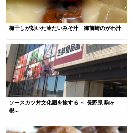
梅干しが効いた冷たいみそ汁 御前崎のがわ汁
ソースカツ丼文化圏を旅する ～ 長野県 駒ヶ
根...