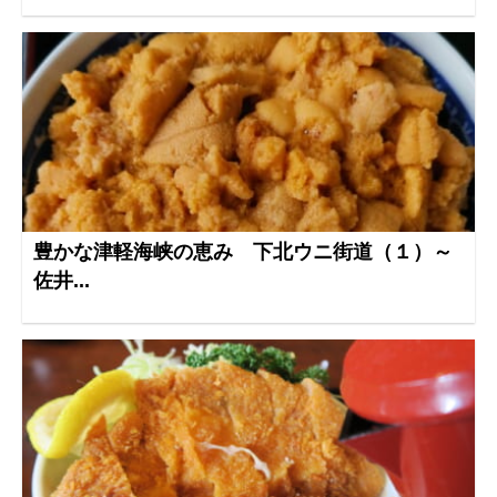
豊かな津軽海峡の恵み 下北ウニ街道（１）～
佐井...