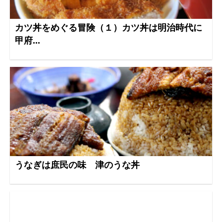
カツ丼をめぐる冒険（１）カツ丼は明治時代に
甲府...
うなぎは庶民の味 津のうな丼