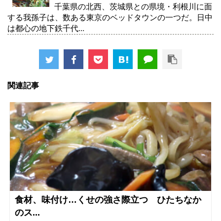
千葉県の北西、茨城県との県境・利根川に面
する我孫子は、数ある東京のベッドタウンの一つだ。日中
は都心の地下鉄千代...
関連記事
食材、味付け…くせの強さ際立つ ひたちなか
のス...