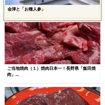
会津と「お種人参」
ご当地焼肉（１）焼肉日本一！長野県「飯田焼
肉」...