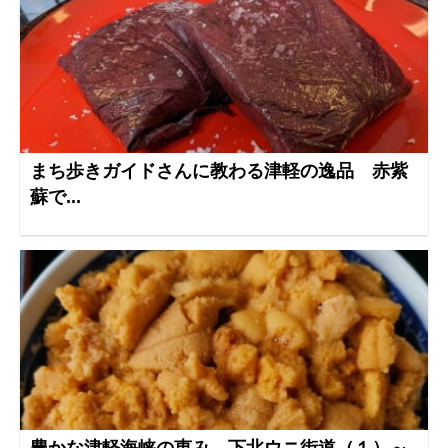
まち歩きガイドさんに教わる津軽の逸品 赤紫
蘇で...