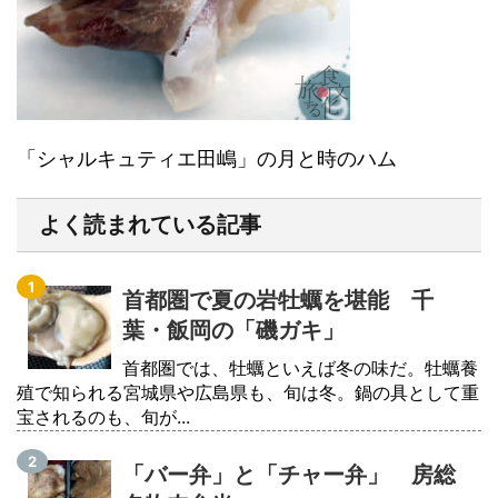
「シャルキュティエ田嶋」の月と時のハム
よく読まれている記事
首都圏で夏の岩牡蠣を堪能 千
葉・飯岡の「磯ガキ」
首都圏では、牡蠣といえば冬の味だ。牡蠣養
殖で知られる宮城県や広島県も、旬は冬。鍋の具として重
宝されるのも、旬が...
「バー弁」と「チャー弁」 房総