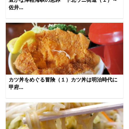
豊かな津軽海峡の恵み 下北ウニ街道（１）～
佐井...
カツ丼をめぐる冒険（１）カツ丼は明治時代に
甲府...