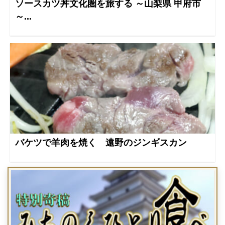
ソースカツ丼文化圏を旅する ～山梨県 甲府市
～...
バケツで羊肉を焼く 遠野のジンギスカン