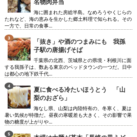
名物肉弁当
海に囲まれた房総半島。なめろうやくじらの
たれなど、海の恵みを生かした郷土料理で知られる。その
一方で、日常の食事...
「抜き」や酒のつまみにも 我孫
子駅の唐揚げそば
千葉県の北西、茨城県との県境・利根川に面
する我孫子は、数ある東京のベッドタウンの一つだ。日中
は都心の地下鉄千代...
夏に食べる冷たいほうとう 「山
梨のおざら」
海なし県、山梨は内陸特有の、冬寒く、夏は
暑い気候が特徴だ。昼夜の寒暖差も大きく、その影響で果
物の糖度が上がりや...