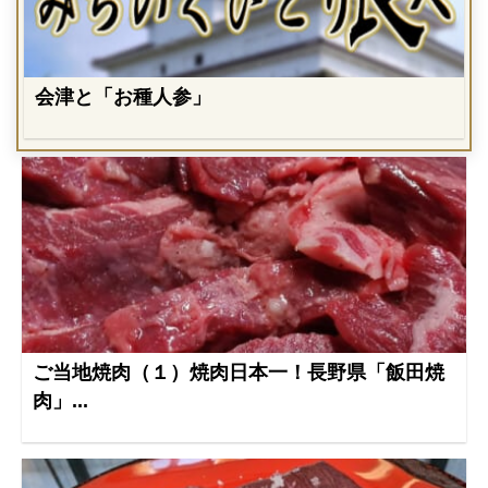
会津と「お種人参」
ご当地焼肉（１）焼肉日本一！長野県「飯田焼
肉」...